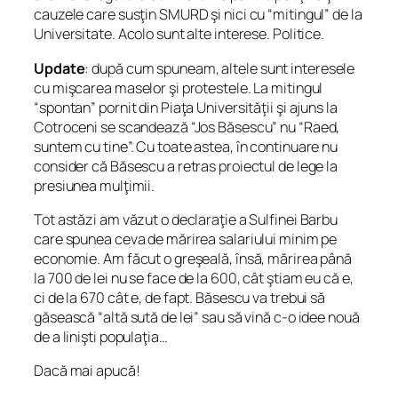
cauzele care susţin SMURD şi nici cu “mitingul” de la
Universitate. Acolo sunt alte interese. Politice.
Update
: după cum spuneam, altele sunt interesele
cu mişcarea maselor şi protestele. La mitingul
“spontan” pornit din Piaţa Universităţii şi ajuns la
Cotroceni se scandează “Jos Băsescu” nu “Raed,
suntem cu tine”. Cu toate astea, în continuare nu
consider că Băsescu a retras proiectul de lege la
presiunea mulţimii.
Tot astăzi am văzut o declaraţie a Sulfinei Barbu
care spunea ceva de mărirea salariului minim pe
economie. Am făcut o greşeală, însă, mărirea până
la 700 de lei nu se face de la 600, cât ştiam eu că e,
ci de la 670 cât e, de fapt. Băsescu va trebui să
găsească “altă sută de lei” sau să vină c-o idee nouă
de a linişti populaţia…
Dacă mai apucă!