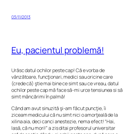
03/11/2013
Eu, pacientul problemă!
Urăsc datul ochilor peste cap! Că e vorba de
vânzătoare, funcţionari, medici sau oricine care
(crede că) ştie mai bine ce simt sau ce vreau, datul
ochilor peste cap mă face să-mi urce tensiunea si să
simt mâncărimi în palmă!
Când am avut sinuzită şi-am făcut puncţie, îi
ziceam medicului că nu simt nici o amorţeală de la
xilina aia, deci canci anestezie, nema efect! “Hai,
lasă, că nu mori!” a zis ditai profesorul universitar