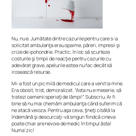
Nu, nu e. Jumătate dintre cazurile pentru care s-a
solicitat ambulanţa erau spaime, păreri, impresii şi
crize de ipohondrie. Practic, în loc să scurteze
costurile şi timpii de reacţie pentru cazurile cu
adevărat grave, apelurile astea nu fac decât să
irosească resurse.
Mi-a fost un pic milă de medicul care a venit la mine.
Era obosit, trist, demoralizat. “Asta nu e meserie, să
tratezi oamenii speriaţi de lămpi!”. Subscriu. Ar fi
bine să nu mai chemăm ambulanţa când suferim că
ne atacă veioza. Pentru aşa ceva, ţineţi o bâtă la
îndemână şi descurcaţi-vă singuri fiindcă cineva
poate chiar are nevoie de medic în timpul ăsta!
Numa’ zic!