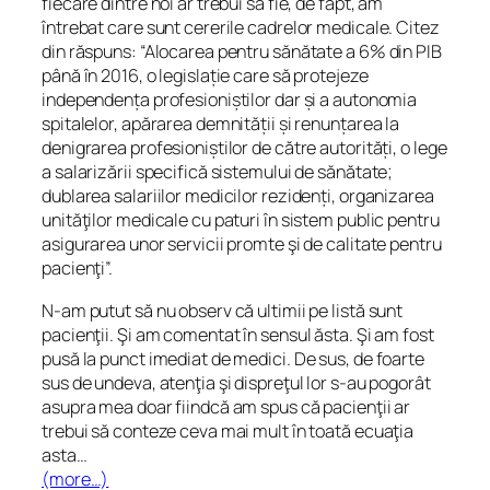
fiecare dintre noi ar trebui să fie, de fapt, am
întrebat care sunt cererile cadrelor medicale. Citez
din răspuns: “Alocarea pentru sănătate a 6% din PIB
până în 2016, o legislație care să protejeze
independența profesioniștilor dar și a autonomia
spitalelor, apărarea demnității și renunțarea la
denigrarea profesioniștilor de către autorități, o lege
a salarizării specifică sistemului de sănătate;
dublarea salariilor medicilor rezidenți, organizarea
unităţilor medicale cu paturi în sistem public pentru
asigurarea unor servicii promte şi de calitate pentru
pacienţi”.
N-am putut să nu observ că ultimii pe listă sunt
pacienţii. Şi am comentat în sensul ăsta. Şi am fost
pusă la punct imediat de medici. De sus, de foarte
sus de undeva, atenţia şi dispreţul lor s-au pogorât
asupra mea doar fiindcă am spus că pacienţii ar
trebui să conteze ceva mai mult în toată ecuaţia
asta…
(more…)