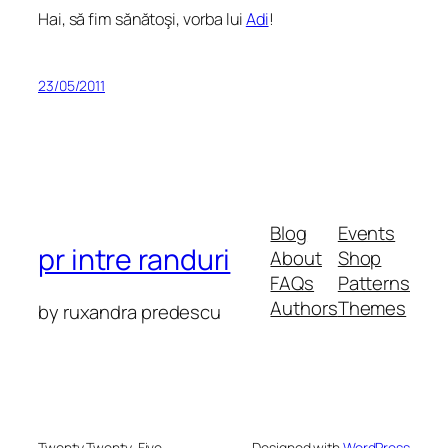
Hai, să fim sănătoşi, vorba lui
Adi
!
23/05/2011
Blog
Events
pr intre randuri
About
Shop
FAQs
Patterns
Authors
Themes
by ruxandra predescu
Twenty Twenty-Five
Designed with
WordPress