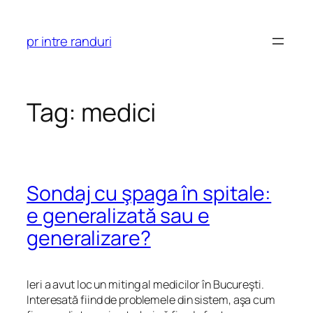
Skip
to
pr intre randuri
content
Tag:
medici
Sondaj cu şpaga în spitale:
e generalizată sau e
generalizare?
Ieri a avut loc un miting al medicilor în Bucureşti.
Interesată fiind de problemele din sistem, aşa cum