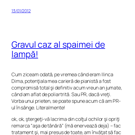
13/01/2012
Gravul caz al spaimei de
lampă!
Cum ziceam odată, pe vremea când eram Ilinca
Dima, potenţiala mea carieră de pianistă a fost
compromisă total şi definitiv acum vreun an jumate,
când am aflat de poliartrită. Sau PR, dacă vreţi.
Vorba unui prieten, se poate spune acum că am PR-
ul în sânge. Literalmente!
ok, ok, ştergeţi-vă lacrima din colţul ochilor şi opriţi
remarca “aşa de tânără” (mă enervează deja) – fac
tratament şi, mai presus de toate, am învăţat să fac