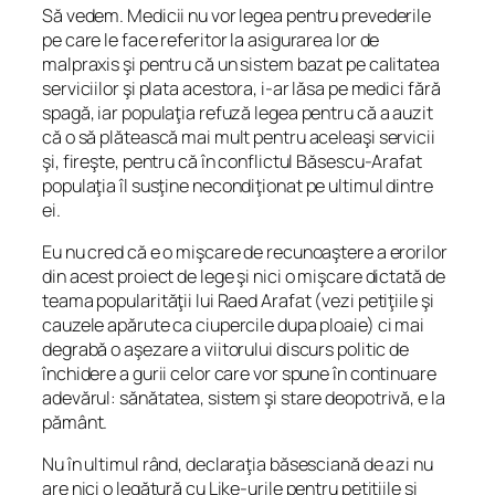
Să vedem. Medicii nu vor legea pentru prevederile
pe care le face referitor la asigurarea lor de
malpraxis şi pentru că un sistem bazat pe calitatea
serviciilor şi plata acestora, i-ar lăsa pe medici fără
spagă, iar populaţia refuză legea pentru că a auzit
că o să plătească mai mult pentru aceleaşi servicii
şi, fireşte, pentru că în conflictul Băsescu-Arafat
populaţia îl susţine
necondiţionat
pe ultimul dintre
ei.
Eu nu cred că e o mişcare de recunoaştere a erorilor
din acest proiect de lege şi nici o mişcare dictată de
teama popularităţii lui Raed Arafat (vezi petiţiile şi
cauzele apărute ca ciupercile dupa ploaie) ci mai
degrabă o aşezare a viitorului discurs politic de
închidere a gurii celor care vor spune în continuare
adevărul: sănătatea, sistem şi stare deopotrivă, e la
pământ.
Nu în ultimul rând, declaraţia băsesciană de azi nu
are nici o legătură cu Like-urile pentru petiţiile şi