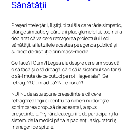
Sănătăţii
Preşedintele ţării, îl ştiţi, tipul ăla care râde simpatic,
plânge simpatic şi căruia îi plac glumele lui, tocmai a
declarat că va cere retragerea proiectului Legii
sănătăţii, aflat zilele acestea pe agenda publică şi
subiect de discuţie prin mass-media.
Ce face?! Cum?! Legea aia despre care am spus că
o să facă şi o să dreagă, că o să ia sistemul sanitar şi
o să-l mute de pe butuci pe roţi, legea aia?! Se
retrage?! Cum adică? Nu e bună?!
NU! Nu de asta spune preşedintele că cere
retragerea legii ci pentru că nimeni nu doreşte
schimbarea propusă de aceasta!, a spus
preşedintele, înşirând categoriile de participanţi la
sistem, de la medici până la pacienţi, asiguratori şi
manageri de spitale.