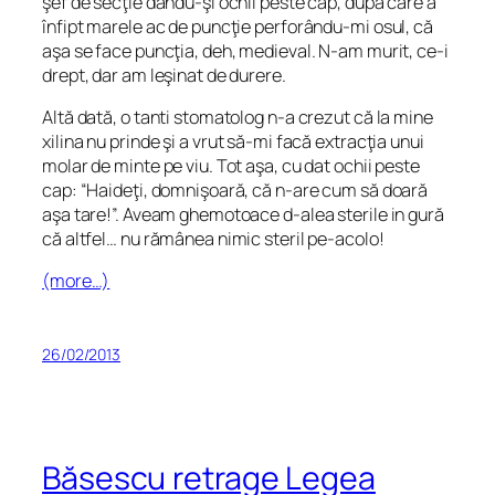
şef de secţie dându-şi ochii peste cap, după care a
înfipt marele ac de puncţie perforându-mi osul, că
aşa se face puncţia, deh, medieval. N-am murit, ce-i
drept, dar am leşinat de durere.
Altă dată, o tanti stomatolog n-a crezut că la mine
xilina nu prinde şi a vrut să-mi facă extracţia unui
molar de minte pe viu. Tot aşa, cu dat ochii peste
cap: “Haideţi, domnişoară, că n-are cum să doară
aşa tare!”. Aveam ghemotoace d-alea sterile in gură
că altfel… nu rămânea nimic steril pe-acolo!
(more…)
26/02/2013
Băsescu retrage Legea