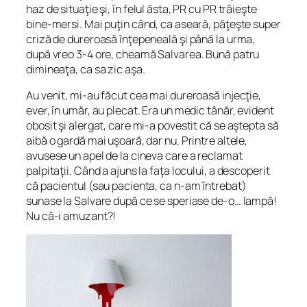
haz de situaţie şi, în felul ăsta, PR cu PR trăieşte
bine-mersi. Mai puţin când, ca aseară, păţeşte super
criză de dureroasă înţepeneală şi până la urma,
după vreo 3-4 ore, cheamă Salvarea. Bună patru
dimineaţa, ca sa zic aşa.
Au venit, mi-au făcut cea mai dureroasă injecţie,
ever, în umăr, au plecat. Era un medic tânăr, evident
obosit şi alergat, care mi-a povestit că se aştepta să
aibă o gardă mai uşoară, dar nu. Printre altele,
avusese un apel de la cineva care a reclamat
palpitaţii. Când a ajuns la faţa locului, a descoperit
că pacientul (sau pacienta, ca n-am întrebat)
sunase la Salvare după ce se speriase de-o… lampă!
Nu că-i amuzant?!