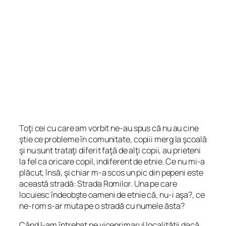
Toţi cei cu care am vorbit ne-au spus că nu au cine
ştie ce probleme în comunitate, copiii merg la şcoală
şi nu sunt trataţi diferit faţă de alţi copii, au prieteni
la fel ca oricare copil, indiferent de etnie. Ce nu mi-a
plăcut, însă, şi chiar m-a scos un pic din pepeni este
această stradă: Strada Romilor. Una pe care
locuiesc îndeobşte oameni de etnie că, nu-i aşa?, ce
ne-rom s-ar muta pe o stradă cu numele ăsta?
Când l-am întrebat pe viceprimarul localităţii dacă