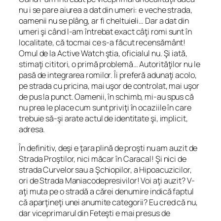
nu i se pare aiurea a dat din umeri: e veche strada,
oamenii nu se plâng, ar fi cheltuieli… Dar a dat din
umeri şi când l-am întrebat exact câţi romi sunt în
localitate, că tocmai ce s-a făcut recensământ!
Omul de la Active Watch ştia, oficialul nu. Şi iată,
stimaţi cititori, o primă problemă… Autorităţilor nu le
pasă de integrarea romilor. Îi preferă adunaţi acolo,
pe strada cu pricina, mai uşor de controlat, mai uşor
de pus la punct. Oamenii, în schimb, mi-au spus că
nu prea le place cum sunt priviţi în ocaziile în care
trebuie să-şi arate actul de identitate şi, implicit,
adresa.
În definitiv, deşi e ţara plină de proşti nu am auzit de
Strada Proştilor, nici măcar în Caracal! Şi nici de
strada Curvelor sau a Şchiopilor, a Hipoacuzicilor,
ori de Strada Maniacodepresivilor! Voi aţi auzit? V-
aţi muta pe o stradă a cărei denumire indică faptul
că aparţineţi unei anumite categorii? Eu cred că nu,
dar viceprimarul din Feteşti e mai presus de