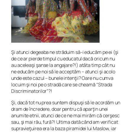
Şi atunci degeaba ne străduim să-i educăm pe ei (şi
de ce ar pierde timpul cu educatul dacă oricum nu
au aceleaşi şanse la angajare?!) atâta timp cât nu
ne educăm pe noi să le acceptăm – atunci şi acolo
unde este cazul – bunele intenţii? Oare nu cumva
locuim şi noi pe o stradă care se cheamă “Strada
Discriminatorilor”?!
Şi, dacă tot nu prea suntem dispuşi să le acordăm un
dram de încredere, doar pentru că aparţin unei
anumite etnii, atunci de ce ne mai mirăm că cerşesc
sau, şi mai rău, fură?! Ultima dată când am verificat
supravieţuirea era la baza piramidei lui Maslow, iar