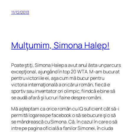
11/12/2013
Mulţumim, Simona Halep!
Poate ştiţi, Simona Halep a avut anul ăsta un parcurs
excepţional, ajungând în top 20 WTA. M-am bucurat
pentru victoriile ei, aşa cum mă bucur pentru
victoria internaţională a oricărui român, fie că e
sportiv sau inventator ori olimpic, fiindcă e bine să
se audă afară şi lucruri faine despre români.
Mă aşteptam ca orice român cu IQ suficient cât să-i
permită logarea pe facebook o să se bucure şi o să
se mândrească cu Simona. Că, în cazul în care o să
intre pe pagina oficială a fanilor Simonei, în ciuda