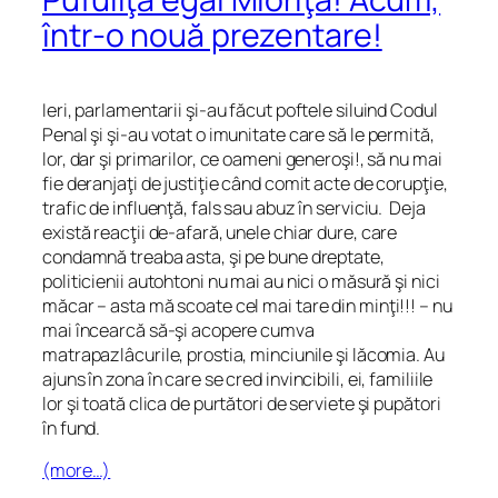
într-o nouă prezentare!
Ieri, parlamentarii şi-au făcut poftele siluind Codul
Penal şi şi-au votat o imunitate care să le permită,
lor, dar şi primarilor, ce oameni generoşi!, să nu mai
fie deranjaţi de justiţie când comit acte de corupţie,
trafic de influenţă, fals sau abuz în serviciu. Deja
există reacţii de-afară, unele chiar dure, care
condamnă treaba asta, şi pe bune dreptate,
politicienii autohtoni nu mai au nici o măsură şi nici
măcar – asta mă scoate cel mai tare din minţi!!! – nu
mai încearcă să-şi acopere cumva
matrapazlâcurile, prostia, minciunile şi lăcomia. Au
ajuns în zona în care se cred invincibili, ei, familiile
lor şi toată clica de purtători de serviete şi pupători
în fund.
(more…)