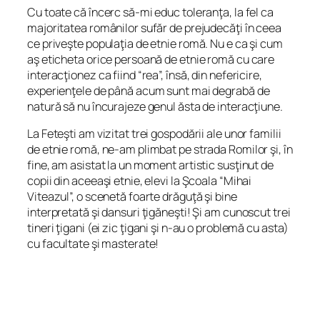
Cu toate că încerc să-mi educ toleranţa, la fel ca
majoritatea românilor sufăr de prejudecăţi în ceea
ce priveşte populaţia de etnie romă. Nu e ca şi cum
aş eticheta orice persoană de etnie romă cu care
interacţionez ca fiind “rea”, însă, din nefericire,
experienţele de până acum sunt mai degrabă de
natură să nu încurajeze genul ăsta de interacţiune.
La Feteşti am vizitat trei gospodării ale unor familii
de etnie romă, ne-am plimbat pe strada Romilor şi, în
fine, am asistat la un moment artistic susţinut de
copii din aceeaşi etnie, elevi la Şcoala “Mihai
Viteazul”, o scenetă foarte drăguţă şi bine
interpretată şi dansuri ţigăneşti! Şi am cunoscut trei
tineri ţigani (ei zic ţigani şi n-au o problemă cu asta)
cu facultate şi masterate!