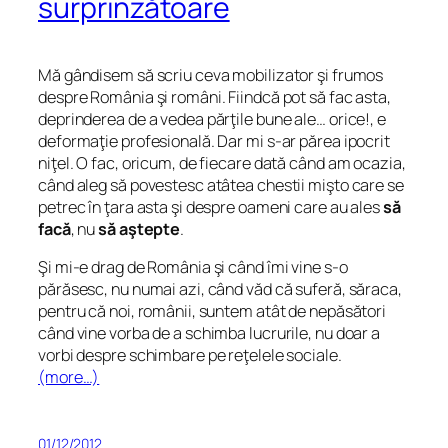
surprinzătoare
Mă gândisem să scriu ceva mobilizator şi frumos
despre România şi români. Fiindcă pot să fac asta,
deprinderea de a vedea părţile bune ale… orice!, e
deformaţie profesională. Dar mi s-ar părea ipocrit
niţel. O fac, oricum, de fiecare dată când am ocazia,
când aleg să povestesc atâtea chestii mişto care se
petrec în ţara asta şi despre oameni care au ales
să
facă
, nu
să aştepte
.
Şi mi-e drag de România şi când îmi vine s-o
părăsesc, nu numai azi, când văd că suferă, săraca,
pentru că noi, românii, suntem atât de nepăsători
când vine vorba de a schimba lucrurile, nu doar a
vorbi despre schimbare pe reţelele sociale.
(more…)
01/12/2012