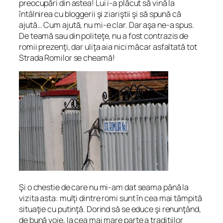
preocupări din astea! Lui i-a plăcut să vină la
întâlnirea cu bloggerii şi ziariştii şi să spună că
ajută… Cum ajută, nu mi-e clar. Dar aşa ne-a spus.
De teamă sau din politeţe, nu a fost contrazis de
romii prezenţi, dar uliţa aia nici măcar asfaltată tot
Strada Romilor se cheamă!
Şi o chestie de care nu mi-am dat seama până la
vizita asta: mulţi dintre romi sunt în cea mai tâmpită
situaţie cu putinţă. Dorind să se educe şi renunţând,
de bună voie, la cea mai mare parte a tradiţiilor