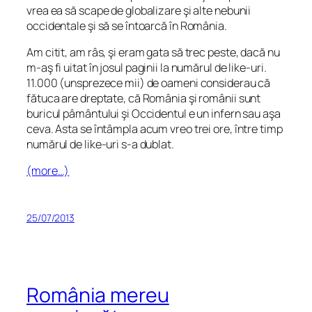
vrea ea să scape de globalizare şi alte nebunii
occidentale şi să se întoarcă în România.
Am citit, am râs, şi eram gata să trec peste, dacă nu
m-aş fi uitat în josul paginii la numărul de like-uri.
11.000 (unsprezece mii) de oameni considerau că
fătuca are dreptate, că România şi românii sunt
buricul pâmântului şi Occidentul e un infern sau aşa
ceva. Asta se întâmpla acum vreo trei ore, între timp
numărul de like-uri s-a dublat.
(more…)
25/07/2013
România mereu