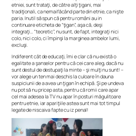
etniei, sunt trataţi, de către alţi ţigani, mai
tradiţionali, ca nemaifăcând parte din etnie, ca nişte
paria. Inutil să spun că pentru români au in
continuare eticheta de “ţigan”, aşa că, deşi
integraţi… “teoretic”, nu sunt, de fapt, integraţi nici
colo, nici colo, ci împinşi la marginea ambelor lumi,
excluşi.
Indiferent cât de educaţi, îmi e clar că nu există o
egalitate a şanselor pentru că cei care aleg, dacă nu
sunt destul de destupaţi la minte – şi mulţi nu sunt! –
vor alege un ten mai deschis la culoare în dauna
suspiciunii de a avea un ţigan în echipă. Şi pe undeva
nu pot să nu pricep asta, pentru că romii care apar
cel mai adesea la TV nu apar în posturi măgulitoare
pentru etnie, iar apariţiile astea sunt mai tot timpul
legate de niscaiva fapte cu iz penal!