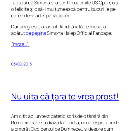
faptului că Simona s-a oprit în optimile US Open, o s-
o felicite şi o să-i mulţumească pentru bucuriile pe
care ni le-a adus până acum.
Dar am greşit, aparent, fiindcă iată ce mesaj a
apărut
pe pagina
Simona Halep Official Fanpage:
(more…)
03/09/2013
Nu uita că ţara te vrea prost!
Am citit azi un text patetic scris de o tânără din
România care studiază la Londra, unul despre cum l-
a omorât Occidentul pe Dumnezeu şi despre cum