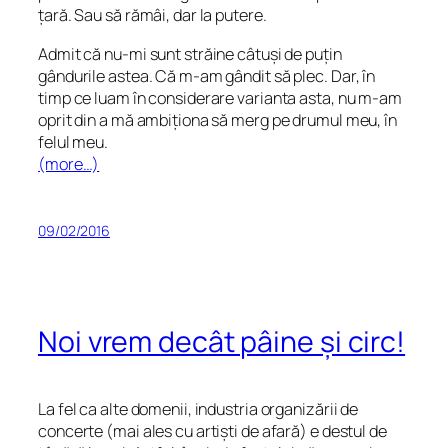
țară. Sau să rămâi, dar la putere.
Admit că nu-mi sunt străine câtuși de puțin
gândurile astea. Că m-am gândit să plec. Dar, în
timp ce luam în considerare varianta asta, nu m-am
oprit din a mă ambiționa să merg pe drumul meu, în
felul meu.
(more…)
09/02/2016
Noi vrem decât pâine și circ!
La fel ca alte domenii, industria organizării de
concerte (mai ales cu artiști de afară) e destul de