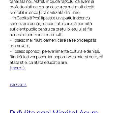
tânără la noi. Astfel, în ciuda faptului că avem și
profesioniști care s-ar descurca mai mult decât
onorabil în orice țară civilizată din lume,
– în Capitală încă lipsește un spațiu
indoor
cu
sonorizare bună și capacitate care să permită
suficient public pentru ca prețul biletului să fie
accesibil pentru cât mai mulți,
– lipsesc mai mulți oameni care să se priceapă la
promovare,
– lipsesc sponsori pe evenimente culturale de nișă,
fiindcă toți vor popor, iar poporul vrea mici și bere, că
atâta știe, că atâta educație are.
(more…)
15/05/2015
Pufuliţa egal Mioriţa! Acum,