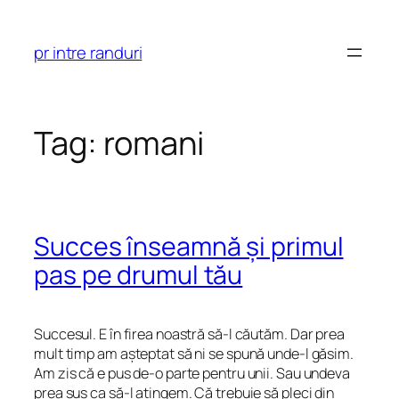
Skip
to
pr intre randuri
content
Tag:
romani
Succes înseamnă și primul
pas pe drumul tău
Succesul. E în firea noastră să-l căutăm. Dar prea
mult timp am așteptat să ni se spună unde-l găsim.
Am zis că e pus de-o parte pentru unii. Sau undeva
prea sus ca să-l atingem. Că trebuie să pleci din