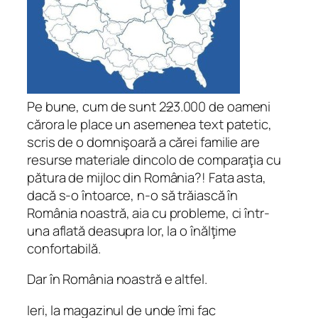
Pe bune, cum de sunt 2
2
3.000 de oameni
cărora le place un asemenea text patetic,
scris de o domnişoară a cărei familie are
resurse materiale dincolo de comparaţia cu
pătura de mijloc din România?! Fata asta,
dacă s-o întoarce, n-o să trăiască în
România noastră, aia cu probleme, ci într-
una aflată deasupra lor, la o înălţime
confortabilă.
Dar în România noastră e altfel.
Ieri, la magazinul de unde îmi fac