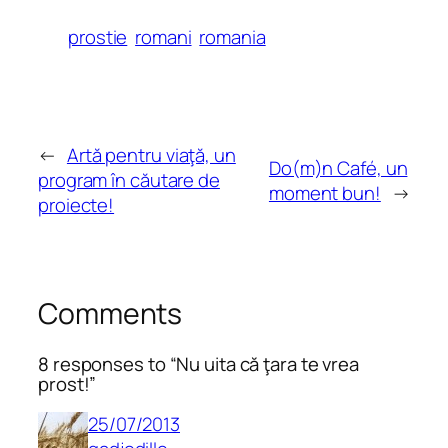
prostie
romani
romania
←
Artă pentru viaţă, un
Do(m)n Café, un
program în căutare de
moment bun!
→
proiecte!
Comments
8 responses to “Nu uita că ţara te vrea
prost!”
25/07/2013