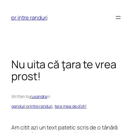
Skip
to
pr intre randuri
content
Nu uita că ţara te vrea
prost!
Written by
ruxandra
in
ganduri printre randuri
, 
ţara mea de d’oh!
Am citit azi un text patetic scris de o tânără