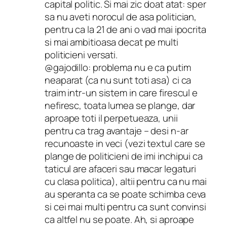
capital politic. Si mai zic doat atat: sper
sa nu aveti norocul de asa politician,
pentru ca la 21 de ani o vad mai ipocrita
si mai ambitioasa decat pe multi
politicieni versati.
@gajodillo: problema nu e ca putim
neaparat (ca nu sunt toti asa) ci ca
traim intr-un sistem in care firescul e
nefiresc, toata lumea se plange, dar
aproape toti il perpetueaza, unii
pentru ca trag avantaje – desi n-ar
recunoaste in veci (vezi textul care se
plange de politicieni de imi inchipui ca
taticul are afaceri sau macar legaturi
cu clasa politica), altii pentru ca nu mai
au speranta ca se poate schimba ceva
si cei mai multi pentru ca sunt convinsi
ca altfel nu se poate. Ah, si aproape