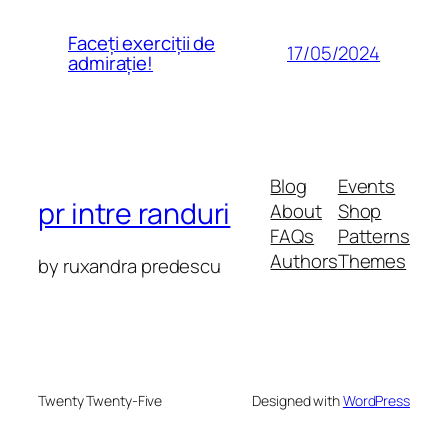
Faceți exerciții de
17/05/2024
admirație!
Blog
Events
pr intre randuri
About
Shop
FAQs
Patterns
Authors
Themes
by ruxandra predescu
Twenty Twenty-Five
Designed with
WordPress