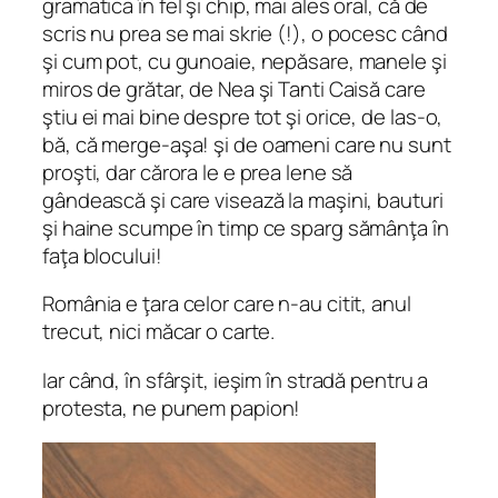
gramatica în fel şi chip, mai ales oral, că de
scris nu prea se mai skrie (!), o pocesc când
şi cum pot, cu gunoaie, nepăsare, manele şi
miros de grătar, de Nea şi Tanti Caisă care
ştiu ei mai bine despre tot şi orice, de
las-o,
bă, că merge-aşa!
şi de oameni care nu sunt
proşti, dar cărora le e prea lene să
gândească şi care visează la maşini, bauturi
şi haine scumpe în timp ce sparg sămânţa în
faţa blocului!
România e ţara celor care n-au citit, anul
trecut, nici măcar o carte.
Iar când, în sfârşit, ieşim în stradă pentru a
protesta, ne punem papion!