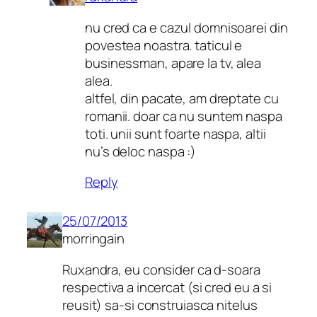
nu cred ca e cazul domnisoarei din
povestea noastra. taticul e
businessman, apare la tv, alea
alea.
altfel, din pacate, am dreptate cu
romanii. doar ca nu suntem naspa
toti. unii sunt foarte naspa, altii
nu’s deloc naspa :)
Reply
25/07/2013
morringain
Ruxandra, eu consider ca d-soara
respectiva a incercat (si cred eu a si
reusit) sa-si construiasca nitelus