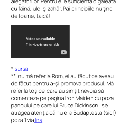
alegătorilor. Pentru ei e suficientă o găleată
cu făină, ulei şi zahăr. Păi principiile nu
ţine
de foame, taică!
*
sursa
** nu mă refer la Rom, ei au făcut ce aveau
de făcut pentru a-şi promova produsul. Mă
refer la toţi cei care au simţit nevoia să
comenteze pe pagina Iron Maiden cu poza
panoului pe care lui Bruce Dickinson i se
atrăgea atenţia că nu e la Budaptesta (sic!)
poza 1 via
Ina