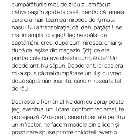
cumpărăturile mici, de zi cu zi, am făcut
câţiva paşi în spate la casă, pentru că femeia
care era înaintea mea mirosea de-ţi muta
nasul. Nu a transpiraţie, că, deh, păţăşti!, se
mai întâmplă, ci a jeg! Jeg nespălat de
săptămâni, cred, după cum mirosea, chiar şi
după ce ieşise din magazin. Ştiţi ce era
printre cele câteva chestii cumpărate? Un
deodorant. Nu săpun. Deodorant. Iar casiera
mi-a spus că mai cumpărase unul şi cu vreo
două săptămâni înainte, când mirosea la fel
de rău.
Deci asta e România! Ne dăm cu spray peste
jeg, eventual unul care, conform reclamei, te
protejează 72 de ore!, cerem libertate pentru
un infractor, ne facem modele din silicon şi
prostioare spuse printre chicoteli, avem o