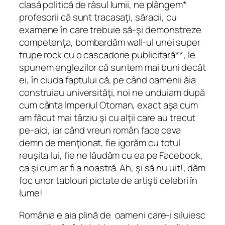
clasă politică de râsul lumii, ne plângem*
profesorii că sunt tracasaţi, săracii, cu
examene în care trebuie să-şi demonstreze
competenţa, bombardăm wall-ul unei super
trupe rock cu o cascadorie publicitară**, le
spunem englezilor că suntem mai buni decât
ei, în ciuda faptului că, pe când oamenii ăia
construiau universităţi, noi ne unduiam după
cum cânta Imperiul Otoman, exact aşa cum
am făcut mai târziu şi cu alţii care au trecut
pe-aici, iar când vreun român face ceva
demn de menţionat, fie igorăm cu totul
reuşita lui, fie ne lăudăm cu ea pe Facebook,
ca şi cum ar fi a noastră. Ah, şi să nu uit!, dăm
foc unor tablouri pictate de artişti celebri în
lume!
România e aia plină de oameni care-i siluiesc