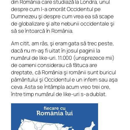
din România care studiază la Londra, unul
despre cum l-a omorât Occidentul pe
Dumnezeu şi despre cum vrea ea să scape
de globalizare şi alte nebunii occidentale şi
să se întoarcă în România.
Am citit, am râs, şi eram gata să trec peste,
dacă nu m-aş fi uitat în josul paginii la
numărul de like-uri. 11.000 (unsprezece mii)
de oameni considerau că fătuca are
dreptate, că România şi românii sunt buricul
pâmântului şi Occidentul e un infern sau aşa
ceva. Asta se întâmpla acum vreo trei ore,
între timp numărul de like-uri s-a dublat.