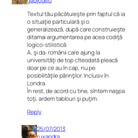
gadjodillo
Textul tău păcătuieşte prin faptul că ia
o situaţie particulară şi o
generalizează, după care construieşte
ditamai argumentarea pe acea codiţă
logico-stilistică.
A, şi da: românii care ajung la
universităţi de top cîteodată pleacă
doar pe ce au în cap, nu pe
posibilităţile părinţilor. Inclusiv în
Londra.
În rest, de acord cu tine, sîntem naşpa
toţi, ardem tablouri şi puţim.
Reply
25/07/2013
ruxandra