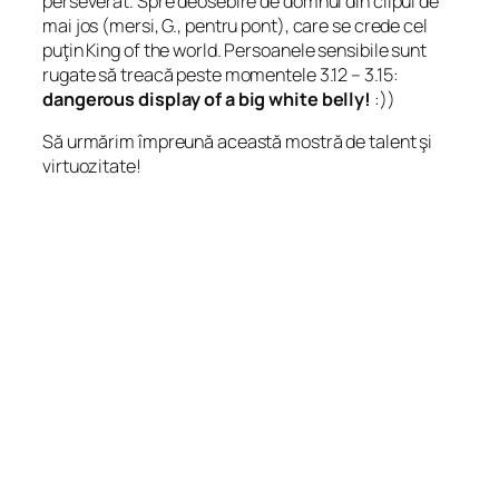
perseverat. Spre deosebire de domnul din clipul de
mai jos (mersi, G., pentru pont), care se crede cel
puţin King of the world. Persoanele sensibile sunt
rugate să treacă peste momentele 3.12 – 3.15:
dangerous display of a big white belly!
:))
Să urmărim împreună această mostră de talent şi
virtuozitate!