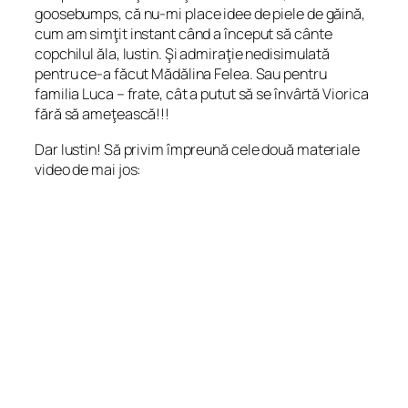
goosebumps
, că nu-mi place idee de piele de găină,
cum am simţit instant când a început să cânte
copchilul ăla, Iustin. Şi admiraţie nedisimulată
pentru ce-a făcut Mădălina Felea. Sau pentru
familia Luca – frate, cât a putut să se învârtă Viorica
fără să ameţească!!!
Dar Iustin! Să privim împreună cele două materiale
video de mai jos: