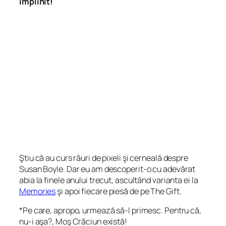
împlinit!
Ştiu că au curs râuri de pixeli şi cerneală despre
Susan Boyle. Dar eu am descoperit-o cu adevărat
abia la finele anului trecut, ascultând varianta ei la
Memories
şi apoi fiecare piesă de pe The Gift.
*Pe care, apropo, urmează să-l primesc. Pentru că,
nu-i aşa?, Moş Crăciun există!