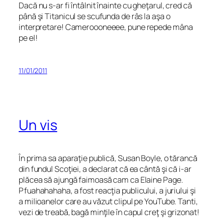
Dacă nu s-ar fi întâlnit înainte cu gheţarul, cred că
până şi Titanicul se scufunda de râs la aşa o
interpretare! Cameroooneeee, pune repede mâna
pe el!
11/01/2011
Un vis
În prima sa aparaţie publică, Susan Boyle, o tărancă
din fundul Scoţiei, a declarat că ea cântă şi că i-ar
plăcea să ajungă faimoasă cam ca Elaine Page.
Pfuahahahaha, a fost reacţia publicului, a juriului şi
a milioanelor care au văzut clipul pe YouTube. Tanti,
vezi de treabă, bagă minţile în capul creţ şi grizonat!