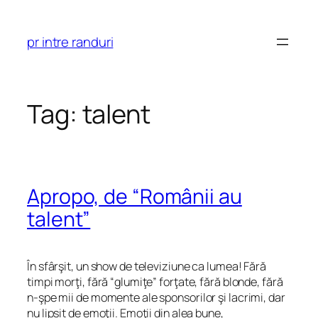
Skip
to
pr intre randuri
content
Tag:
talent
Apropo, de “Românii au
talent”
În sfârşit, un show de televiziune ca lumea! Fără
timpi morţi, fără “glumiţe” forţate, fără blonde, fără
n-şpe mii de momente ale sponsorilor şi lacrimi, dar
nu lipsit de emoţii. Emoţii din alea bune,