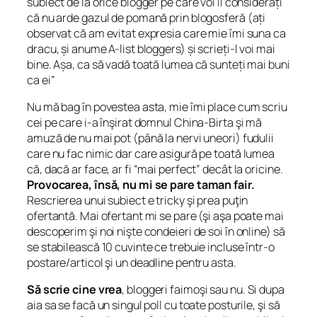
subiect de la orice blogger pe care voi îl considerați
că nu arde gazul de pomană prin blogosferă (ați
observat că am evitat expresia care mie îmi suna ca
dracu, și anume A-list bloggers) și scrieți-l voi mai
bine. Așa, ca să vadă toată lumea că sunteți mai buni
ca ei
”
Nu mă bag în povestea asta, mie îmi place cum scriu
cei pe care i-a înşirat domnul China-Birta şi mă
amuză de nu mai pot (până la nervi uneori) fudulii
care nu fac nimic dar care asigură pe toată lumea
că, dacă ar face, ar fi “mai perfect” decât la oricine.
Provocarea, însă, nu mi se pare taman fair.
Rescrierea unui subiect e tricky şi prea puţin
ofertantă. Mai ofertant mi se pare (şi aşa poate mai
descoperim şi noi nişte condeieri de soi în online) să
se stabilească 10 cuvinte ce trebuie incluse într-o
postare/articol şi un deadline pentru asta.
Să scrie cine vrea
, bloggeri faimoşi sau nu. Si dupa
aia sa se facă un singul poll cu toate posturile, şi să