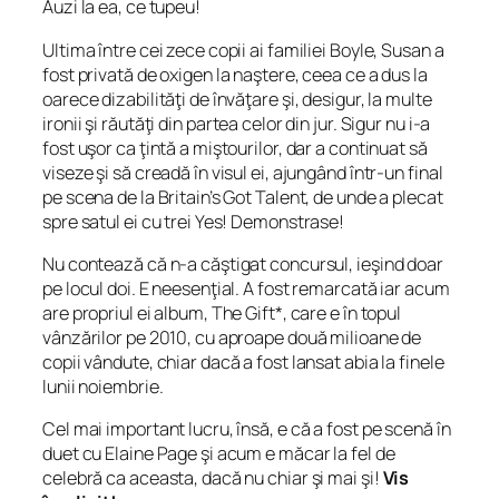
Auzi la ea, ce tupeu!
Ultima între cei zece copii ai familiei Boyle, Susan a
fost privată de oxigen la naştere, ceea ce a dus la
oarece dizabilităţi de învăţare şi, desigur, la multe
ironii şi răutăţi din partea celor din jur. Sigur nu i-a
fost uşor ca ţintă a miştourilor, dar a continuat să
viseze şi să creadă în visul ei, ajungând într-un final
pe scena de la Britain’s Got Talent, de unde a plecat
spre satul ei cu trei Yes! Demonstrase!
Nu contează că n-a căştigat concursul, ieşind doar
pe locul doi. E neesenţial. A fost remarcată iar acum
are propriul ei album, The Gift*, care e în topul
vânzărilor pe 2010, cu aproape două milioane de
copii vândute, chiar dacă a fost lansat abia la finele
lunii noiembrie.
Cel mai important lucru, însă, e că a fost pe scenă în
duet cu Elaine Page şi acum e măcar la fel de
celebră ca aceasta, dacă nu chiar şi mai şi!
Vis