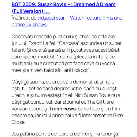
BGT 2009: Susan Boyle – I Dreamed A Dream
(Full Version)+…
Încărcat de
vidsuperstar
. –
Watch feature films and
entire TV shows.
Observaţi reacţiile publicului şi chiar pe cele ale
juriului. Exact! La fel! “Carcasa” ascundea un super
talent! Şi ce altă şansă ar fi putut avea acest băiat
care spune, modest, “
mama
(plecată în Italia de
mulţi ani)
nu a crezut că pot face ceva cu vocea
mea şi am venit aici să-i arăt că pot
“.
Câştigă sau nu, eu cred că a demonstrat şi fraier
eşti, tu, şef de casă de producţie, dacă nu ciuleşti
urechile şi nu investeşti în el! Nici Susan Boyle nu a
câştigat concursul, dar albumul ei, The Gift, are
vânzări record şi,
fresh news
, se va face şi un film
despre ea, iar rolul principal va fi interpretat de Glen
Close.
Jos pălăria pentru cei care cred în ei şi nu renunţă!