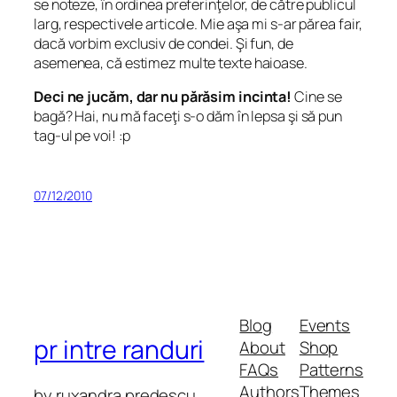
se noteze, în ordinea preferinţelor, de către publicul
larg, respectivele articole. Mie aşa mi s-ar părea fair,
dacă vorbim exclusiv de condei. Şi fun, de
asemenea, că estimez multe texte haioase.
Deci ne jucăm, dar nu părăsim incinta!
Cine se
bagă? Hai, nu mă faceţi s-o dăm în lepsa şi să pun
tag-ul pe voi! :p
07/12/2010
Blog
Events
pr intre randuri
About
Shop
FAQs
Patterns
Authors
Themes
by ruxandra predescu