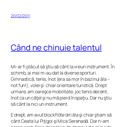
20/02/2011
Când ne chinuie talentul
Mi-ar fi plăcut să ştiu să cânt la vreun instrument. În
schimb, ai mei m-au dat la diverse sporturi.
Gimnastică, tenis, înot (era sa mor în bazinul ăla –
not fun!), volei şi chiar orientare turistică. Drept
urmare, am oareşce mobilitate, joc tenis decent,
înot ca un căţel şi nu mă pierd în spaţiu. Dar nu ştiu
să cânt la nici un instrument.
E drept, am avut blockflöte din ăla şi chiar ştiam să
cânt Ceata lui Piţigoi şi Mica Serenadă. Dar n-am