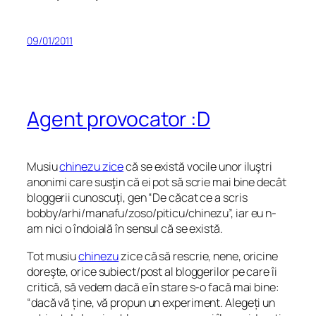
09/01/2011
Agent provocator :D
Musiu
chinezu zice
că se există vocile unor iluştri
anonimi care susţin că ei pot să scrie mai bine decât
bloggerii cunoscuţi, gen “De căcat ce a scris
bobby/arhi/manafu/zoso/piticu/chinezu”, iar eu n-
am nici o îndoială în sensul că se există.
Tot musiu
chinezu
zice că să rescrie, nene, oricine
doreşte, orice subiect/post al bloggerilor pe care îi
critică, să vedem dacă e în stare s-o facă mai bine:
“
dacă vă ține, vă propun un experiment. Alegeți un