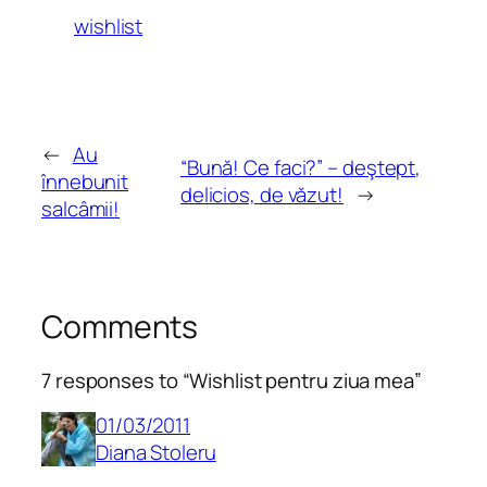
wishlist
←
Au
“Bună! Ce faci?” – deştept,
înnebunit
delicios, de văzut!
→
salcâmii!
Comments
7 responses to “Wishlist pentru ziua mea”
01/03/2011
Diana Stoleru