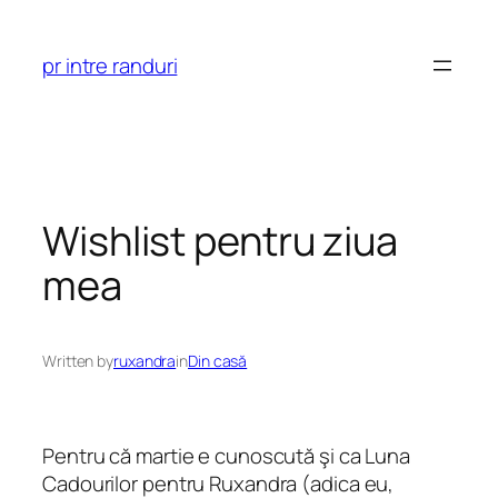
Skip
to
pr intre randuri
content
Wishlist pentru ziua
mea
Written by
ruxandra
in
Din casă
Pentru că martie e cunoscută şi ca Luna
Cadourilor pentru Ruxandra (adica eu,