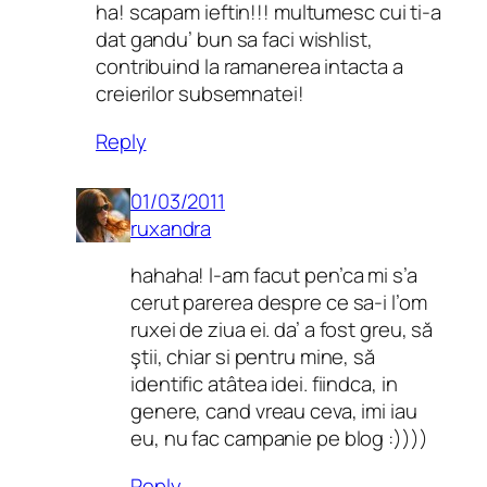
ha! scapam ieftin!!! multumesc cui ti-a
dat gandu’ bun sa faci wishlist,
contribuind la ramanerea intacta a
creierilor subsemnatei!
Reply
01/03/2011
ruxandra
hahaha! l-am facut pen’ca mi s’a
cerut parerea despre ce sa-i l’om
ruxei de ziua ei. da’ a fost greu, să
ştii, chiar si pentru mine, să
identific atâtea idei. fiindca, in
genere, cand vreau ceva, imi iau
eu, nu fac campanie pe blog :))))
Reply