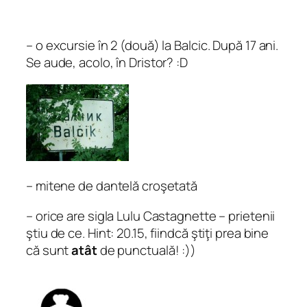
– o excursie în 2 (două) la Balcic. După 17 ani.
Se aude, acolo, în Dristor? :D
– mitene de dantelă croşetată
– orice are sigla Lulu Castagnette – prietenii
ştiu de ce. Hint: 20.15, fiindcă ştiţi prea bine
că sunt
atât
de punctuală! :))