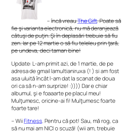
–
încă vreau
The Gift
. Poate să
fie şi varianta electronică, nu mă deranjează
câtuşi de puţin. Şi în deplasări trebuie să fiu
zen. Iar pe 12 martie o să fiu teleleu prin ţară,
pe undeva, deci taman bine!
Update: L-am primit azi, de 1 martie, de pe
adresa de gmail lamultianiruxa (! ) si am fost
asa uluită încât l-am dat la scanat de doua
ori ca să n-am surprize! :)))) Dar e chiar
albumul, şi e foaaarte pe placul meu!
Mulţumesc, oricine-ai fi! Mulţumesc foarte
foarte tare!
– Wii
Fitness
. Pentru că pot! Sau, mă rog, ca
să nu mai am NICI o scuză! (wii am, trebuie