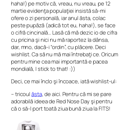
haha!) pe motiv că, vreau, nu vreau, pe 12
martie evidenţa populaţiei insistă să-mi
ofere o zi personală, iar anul ăsta, colac
peste pupăză (adică tot eu, haha!), se face
o cifră cincinală… Lasă că mă dezic io de cifra
cu pricina şi nici nu mă raportez la dânsa,
dar, mno, dacă-i “ordin”, cu plăcere. Deci
wishlist. Ca să nu mă mai întrebaţi ce. Oricum
pentru mine cea mai importantă e pacea
mondială, I stick to that! :))
Deci, ce mai înclo şi încoace, iată wishlist-ul:
– tricoul
ăsta
, de aici. Pentru că mi se pare
adorabilă ideea de Red Nose Day şi pentru
că o să-l port toată ziua bună ziua la FITS!