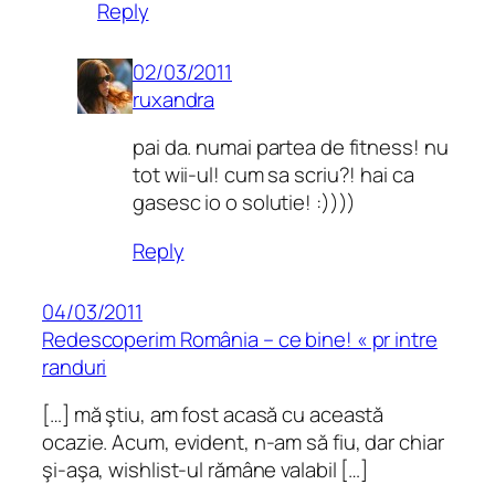
Reply
02/03/2011
ruxandra
pai da. numai partea de fitness! nu
tot wii-ul! cum sa scriu?! hai ca
gasesc io o solutie! :))))
Reply
04/03/2011
Redescoperim România – ce bine! « pr intre
randuri
[…] mă ştiu, am fost acasă cu această
ocazie. Acum, evident, n-am să fiu, dar chiar
şi-aşa, wishlist-ul rămâne valabil […]