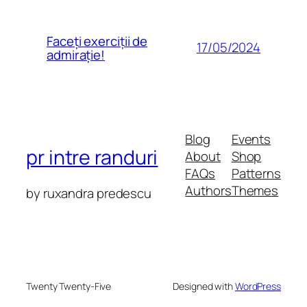
Faceți exerciții de
17/05/2024
admirație!
Blog
Events
pr intre randuri
About
Shop
FAQs
Patterns
Authors
Themes
by ruxandra predescu
Twenty Twenty-Five
Designed with
WordPress