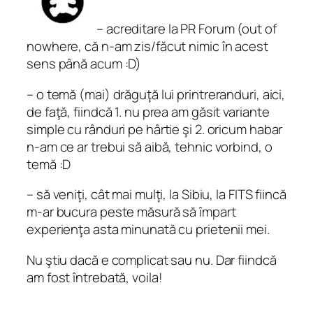
– acreditare la PR Forum (out of
nowhere, că n-am zis/făcut nimic în acest
sens până acum :D)
– o temă (mai) drăguţă lui printreranduri, aici,
de faţă, fiindcă 1. nu prea am găsit variante
simple cu rânduri pe hârtie şi 2. oricum habar
n-am ce ar trebui să aibă, tehnic vorbind, o
temă :D
– să veniţi, cât mai mulţi, la Sibiu, la FITS fiincă
m-ar bucura peste măsură să împart
experienţa asta minunată cu prietenii mei.
Nu ştiu dacă e complicat sau nu. Dar fiindcă
am fost întrebată, voila!