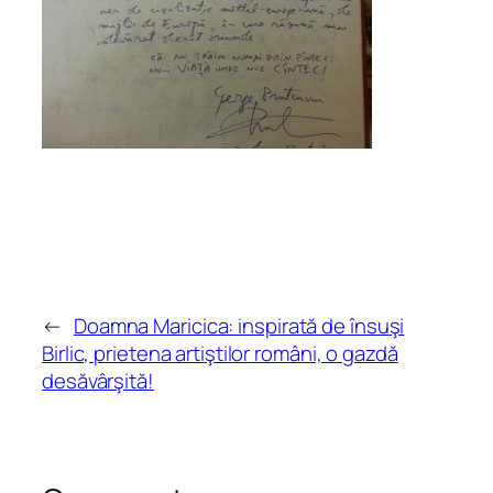
←
Doamna Maricica: inspirată de însuşi
Birlic, prietena artiştilor români, o gazdă
desăvârşită!