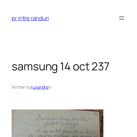
Skip
to
pr intre randuri
content
samsung 14 oct 237
Written by
ruxandra
in