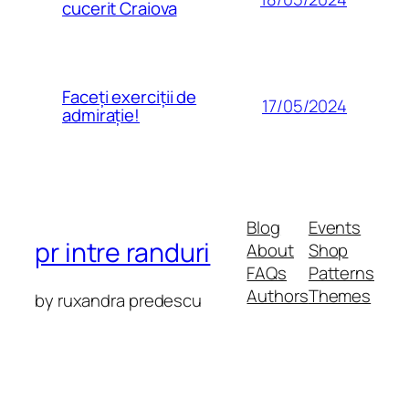
cucerit Craiova
Faceți exerciții de
17/05/2024
admirație!
Blog
Events
pr intre randuri
About
Shop
FAQs
Patterns
Authors
Themes
by ruxandra predescu