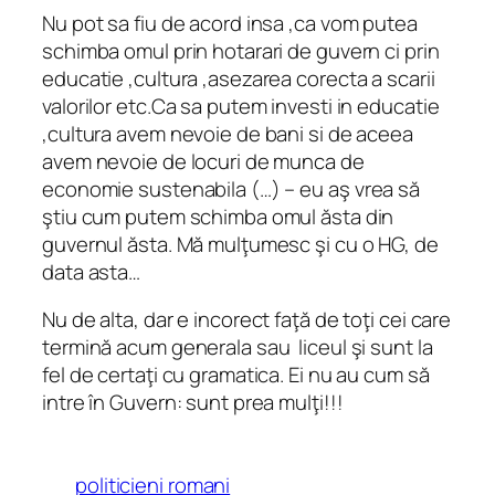
Nu pot sa fiu de acord insa ,ca vom putea
schimba omul prin hotarari de guvern ci prin
educatie ,cultura ,asezarea corecta a scarii
valorilor etc.Ca sa putem investi in educatie
,cultura avem nevoie de bani si de aceea
avem nevoie de locuri de munca de
economie sustenabila (…) –
eu aş vrea să
ştiu cum putem schimba omul ăsta din
guvernul ăsta. Mă mulţumesc şi cu o HG, de
data asta…
Nu de alta, dar e incorect faţă de toţi cei care
termină acum generala sau liceul şi sunt la
fel de certaţi cu gramatica. Ei nu au cum să
intre în Guvern: sunt prea mulţi!!!
politicieni romani