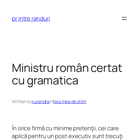
Skip
to
pr intre randuri
content
Ministru român certat
cu gramatica
Written by
ruxandra
in
ţara mea de d’oh!
În orice firmă cu minime pretenţii, cei care
aplică pentru un post executiv sunt trecuţi