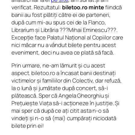
verificat. Rezultatul:
biletoo.ro minte
fiindcă
banii au fost plătiți către ei de parteneri,
după cum mi-au spus cei de la Flanco,
Librarium și Librăria ???Mihai Eminescu???.
Excepție face Palatul Național al Copiilor care
nici măcar nu a vândut bilete pentru acest
eveniment, deci nu avea ce plată să facă.
Prin urmare, ne-am lămurit și cu acest
aspect. biletoo.ro a încasat banii destinați
victimelor și familiilor din Colectiv, dar refuză,
la o lună și jumătate după concert, să-i
plătească. Sper că Angela Gheorghiu și
Prețuiește Viața să-i acționeze în justiție. Și
mai sper că după ce ați citit asta n-o să
vindeți și n-o să (mai) cumpărați niciodată
bilete prin ei!