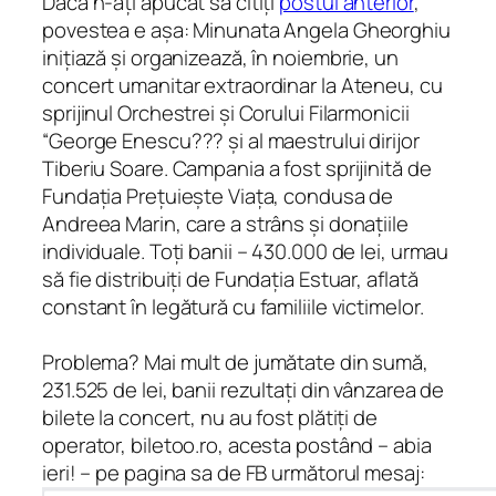
Dacă n-ați apucat să citiți
postul anterior
,
povestea e așa: Minunata Angela Gheorghiu
inițiază și organizează, în noiembrie, un
concert umanitar extraordinar la Ateneu, cu
sprijinul Orchestrei și Corului Filarmonicii
“George Enescu??? și al maestrului dirijor
Tiberiu Soare. Campania a fost sprijinită de
Fundația Prețuiește Viața, condusa de
Andreea Marin, care a strâns și donațiile
individuale. Toți banii – 430.000 de lei, urmau
să fie distribuiți de Fundația Estuar, aflată
constant în legătură cu familiile victimelor.
Problema? Mai mult de jumătate din sumă,
231.525 de lei, banii rezultați din vânzarea de
bilete la concert, nu au fost plătiți de
operator, biletoo.ro, acesta postând – abia
ieri! – pe pagina sa de FB următorul mesaj: