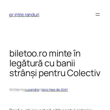
Skip
to
pr intre randuri
content
biletoo.ro minte în
legătură cu banii
strânși pentru Colectiv
Written by
ruxandra
in
ţara mea de d’oh!