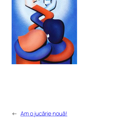
←
Am o jucărie nouă!