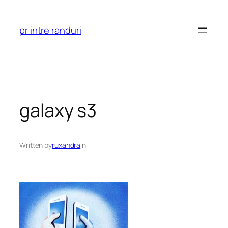
Skip
to
pr intre randuri
content
galaxy s3
Written by
ruxandra
in