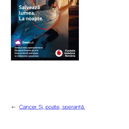
←
Cancer. Și, poate, speranță.