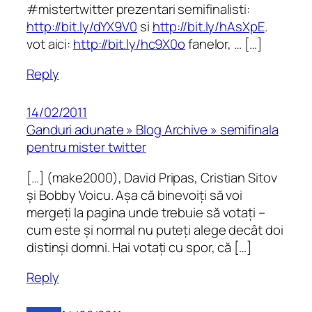
#mistertwitter prezentari semifinalisti:
http://bit.ly/dYX9V0
si
http://bit.ly/hAsXpE
.
vot aici:
http://bit.ly/hc9X0o
fanelor, … […]
Reply
14/02/2011
Ganduri adunate » Blog Archive » semifinala
pentru mister twitter
[…] (make2000), David Pripas, Cristian Sitov
și Bobby Voicu. Așa că binevoiți să voi
mergeți la pagina unde trebuie să votați –
cum este și normal nu puteți alege decât doi
distinși domni. Hai votați cu spor, că […]
Reply