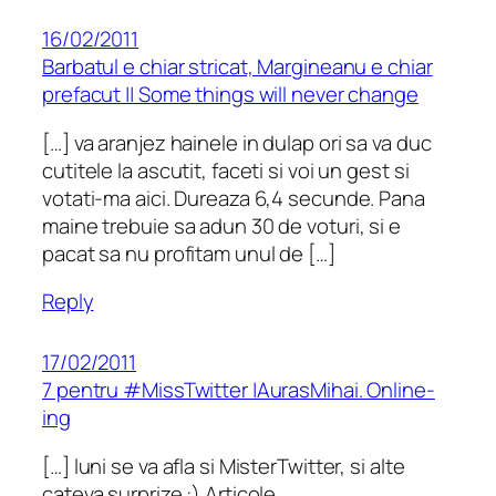
16/02/2011
Barbatul e chiar stricat, Margineanu e chiar
prefacut || Some things will never change
[…] va aranjez hainele in dulap ori sa va duc
cutitele la ascutit, faceti si voi un gest si
votati-ma aici. Dureaza 6,4 secunde. Pana
maine trebuie sa adun 30 de voturi, si e
pacat sa nu profitam unul de […]
Reply
17/02/2011
7 pentru #MissTwitter |AurasMihai. Online-
ing
[…] luni se va afla si MisterTwitter, si alte
cateva surprize :) Articole