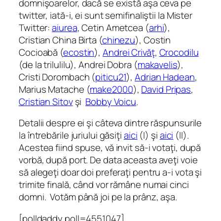
domnişoarelor, dacă se există aşa ceva pe
twitter, iată-i, ei sunt semifinaliştii la Mister
Twitter:
aiurea
, Cetin Ametcea (
arhi
),
Cristian China Birta (
chinezu
), Costin
Cocioabă (
ecostin
),
Andrei Crivăţ
,
Crocodilu
(de la trilulilu), Andrei Dobra (
makavelis
),
Cristi Dorombach (
piticu21
),
Adrian Hadean
,
Marius Matache (
make2000
),
David Pripas
,
Cristian Sitov
şi
Bobby Voicu
.
Detalii despre ei şi câteva dintre răspunsurile
la întrebările juriului găsiţi
aici
(I) şi
aici
(II).
Acestea fiind spuse, vă invit să-i votaţi, după
vorbă, după port. De data aceasta aveţi voie
să alegeţi doar doi preferaţi pentru a-i vota şi
trimite finală, când vor rămâne numai cinci
domni. Votăm până joi pe la prânz, aşa.
[polldaddy poll=4551047]