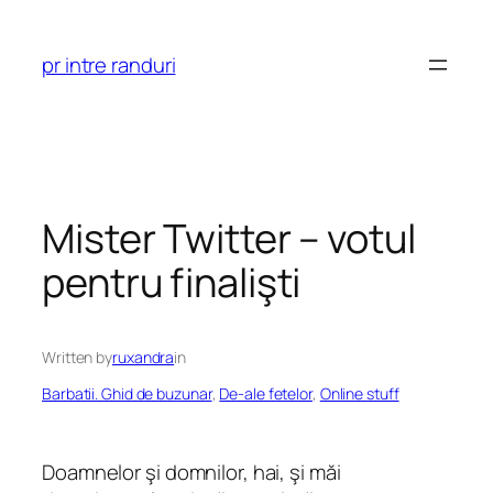
Skip
to
pr intre randuri
content
Mister Twitter – votul
pentru finalişti
Written by
ruxandra
in
Barbatii. Ghid de buzunar
, 
De-ale fetelor
, 
Online stuff
Doamnelor şi domnilor, hai, şi măi