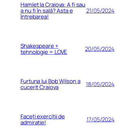
Hamlet la Craiova: A fi sau
21/05/2024
a nu fi în sală? Asta e
întrebarea!
Shakespeare +
20/05/2024
tehnologie = LOVE
Furtuna lui Bob Wilson a
18/05/2024
cucerit Craiova
Faceți exerciții de
17/05/2024
admirație!