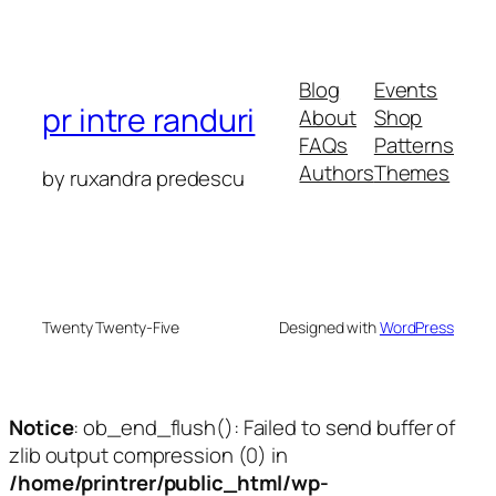
Blog
Events
pr intre randuri
About
Shop
FAQs
Patterns
Authors
Themes
by ruxandra predescu
Twenty Twenty-Five
Designed with
WordPress
Notice
: ob_end_flush(): Failed to send buffer of
zlib output compression (0) in
/home/printrer/public_html/wp-