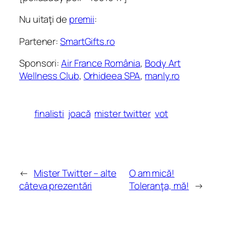
Nu uitaţi de
premii
:
Partener:
SmartGifts.ro
Sponsori:
Air France România
,
Body Art
Wellness Club
,
Orhideea SPA
,
manly.ro
finalisti
joacă
mister twitter
vot
←
Mister Twitter – alte
O am mică!
câteva prezentări
Toleranţa, mă!
→