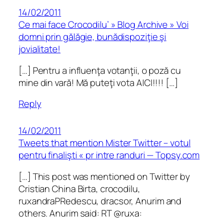
14/02/2011
Ce mai face Crocodilu’ » Blog Archive » Voi
domni prin gălăgie, bunădispoziţie şi
jovialitate!
[…] Pentru a influenţa votanţii, o poză cu
mine din vară! Mă puteţi vota AICI!!!! […]
Reply
14/02/2011
Tweets that mention Mister Twitter – votul
pentru finalişti « pr intre randuri — Topsy.com
[…] This post was mentioned on Twitter by
Cristian China Birta, crocodilu,
ruxandraPRedescu, dracsor, Anurim and
others. Anurim said: RT @ruxa: