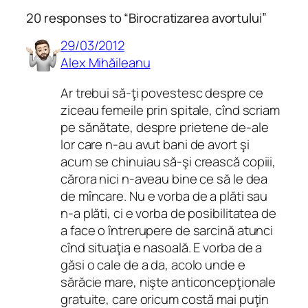
20 responses to “Birocratizarea avortului”
29/03/2012
Alex Mihăileanu
Ar trebui să-ţi povestesc despre ce
ziceau femeile prin spitale, cînd scriam
pe sănătate, despre prietene de-ale
lor care n-au avut bani de avort şi
acum se chinuiau să-şi crească copiii,
cărora nici n-aveau bine ce să le dea
de mîncare. Nu e vorba de a plăti sau
n-a plăti, ci e vorba de posibilitatea de
a face o întrerupere de sarcină atunci
cînd situaţia e nasoală. E vorba de a
găsi o cale de a da, acolo unde e
sărăcie mare, nişte anticoncepţionale
gratuite, care oricum costă mai puţin