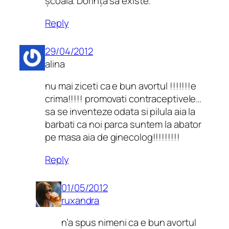
școală. Dorință să existe.
Reply
29/04/2012
alina
nu mai ziceti ca e bun avortul !!!!!!!e
crima!!!!! promovati contraceptivele…
sa se inventeze odata si pilula aia la
barbati ca noi parca suntem la abator
pe masa aia de ginecolog!!!!!!!!!
Reply
01/05/2012
ruxandra
n’a spus nimeni ca e bun avortul