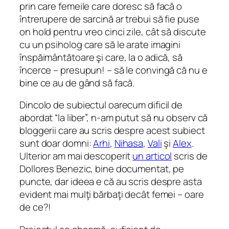
prin care femeile care doresc să facă o
întrerupere de sarcină ar trebui să fie puse
on hold
pentru vreo cinci zile, cât să discute
cu un psiholog care să le arate imagini
înspăimântătoare şi care, la o adică, să
încerce – presupun! – să le convingă că nu e
bine ce au de gând să facă.
Dincolo de subiectul oarecum dificil de
abordat “la liber”, n-am putut să nu observ că
bloggerii care au scris despre acest subiect
sunt doar domni:
Arhi
,
Nihasa
,
Vali
şi
Alex
.
Ulterior am mai descoperit
un articol
scris de
Dollores Benezic, bine documentat, pe
puncte, dar ideea e că au scris despre asta
evident mai mulţi bărbaţi decât femei – oare
de ce?!