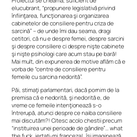
Proiectul se cheamă, suficient de
elucubrant, “propunere legislativă privind
înfiinţarea, funcţionarea şi organizarea
cabinetelor de consiliere pentru criza de
sarcină” – de unde îmi dau seama, dragi
cetitori, că nu e despre femei, despre sarcini
şi despre consiliere ci despre nişte cabinete
şi nişte psihologi care acum stau pe bară!
Mai mult, din expunerea de motive aflăm că e
vorba de “centre de consiliere pentru
femeile cu sarcina nedorită”.
Păi, stimaţi parlamentari, dacă pornim de la
premisa că e nedorită, şi nedorită e, de
vreme ce femeile intenţionează s-o
întrerupă, atunci despre ce naiba consiliere
mai discutăm?! Citesc acolo chestii precum
“instituirea unei perioade de gândire”… what
the fuck, iertaţi-mi franceza!, îşi imaginează