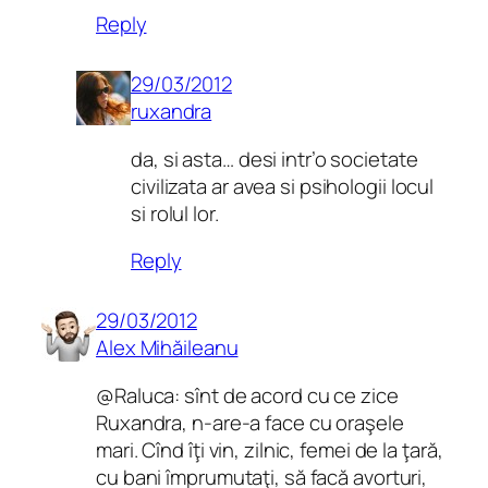
Reply
29/03/2012
ruxandra
da, si asta… desi intr’o societate
civilizata ar avea si psihologii locul
si rolul lor.
Reply
29/03/2012
Alex Mihăileanu
@Raluca: sînt de acord cu ce zice
Ruxandra, n-are-a face cu oraşele
mari. Cînd îţi vin, zilnic, femei de la ţară,
cu bani împrumutaţi, să facă avorturi,