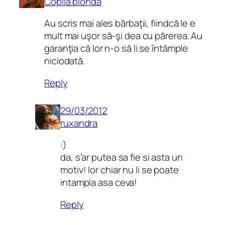
Copila blonda
Au scris mai ales bărbaţii, fiindcă le e
mult mai uşor să-şi dea cu părerea. Au
garanţia că lor n-o să li se întâmple
niciodată.
Reply
29/03/2012
ruxandra
:)
da, s’ar putea sa fie si asta un
motiv! lor chiar nu li se poate
intampla asa ceva!
Reply