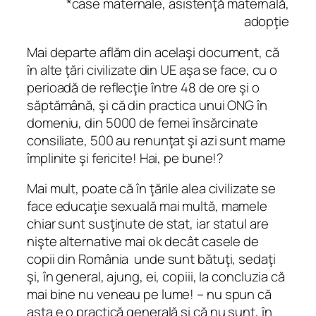
*case maternale, asistenţă maternală,
adopţie
Mai departe aflăm din acelaşi document, că
în alte ţări civilizate din UE aşa se face, cu o
perioadă de reflecţie între 48 de ore şi o
săptămână, şi că din practica unui ONG în
domeniu, din 5000 de femei însărcinate
consiliate, 500 au renunţat şi azi sunt mame
împlinite şi fericite! Hai, pe bune!?
Mai mult, poate că în ţările alea civilizate se
face educaţie sexuală mai multă, mamele
chiar sunt susţinute de stat, iar statul are
nişte alternative mai ok decât casele de
copii din România unde sunt bătuţi, sedaţi
şi, în general, ajung, ei, copiii, la concluzia că
mai bine nu veneau pe lume! – nu spun că
asta e o practică generală şi că nu sunt, în