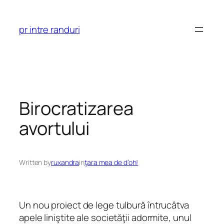
Skip
to
pr intre randuri
content
Birocratizarea
avortului
Written by
ruxandra
in
ţara mea de d’oh!
Un nou proiect de lege tulbură întrucâtva
apele liniştite ale societăţii adormite, unul