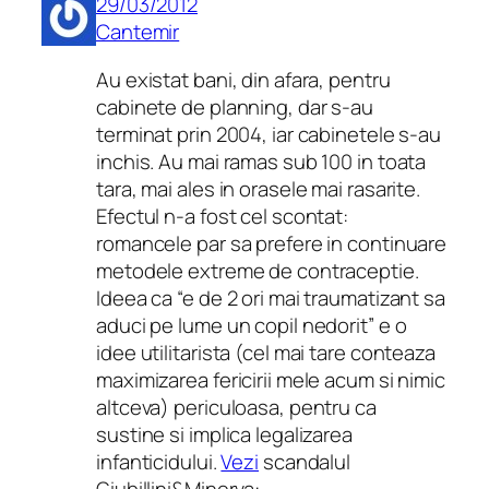
29/03/2012
Cantemir
Au existat bani, din afara, pentru
cabinete de planning, dar s-au
terminat prin 2004, iar cabinetele s-au
inchis. Au mai ramas sub 100 in toata
tara, mai ales in orasele mai rasarite.
Efectul n-a fost cel scontat:
romancele par sa prefere in continuare
metodele extreme de contraceptie.
Ideea ca “e de 2 ori mai traumatizant sa
aduci pe lume un copil nedorit” e o
idee utilitarista (cel mai tare conteaza
maximizarea fericirii mele acum si nimic
altceva) periculoasa, pentru ca
sustine si implica legalizarea
infanticidului.
Vezi
scandalul
Giubillini&Minerva: