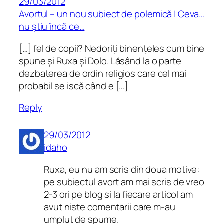
29/03/2012
Avortul – un nou subiect de polemică | Ceva…
nu știu încă ce…
[…] fel de copii? Nedoriți binențeles cum bine
spune și Ruxa și Dolo. Lăsând la o parte
dezbaterea de ordin religios care cel mai
probabil se iscă când e […]
Reply
29/03/2012
idaho
Ruxa, eu nu am scris din doua motive:
pe subiectul avort am mai scris de vreo
2-3 ori pe blog si la fiecare articol am
avut niste comentarii care m-au
umplut de spume.