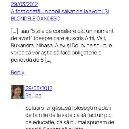
29/03/2012
A fost odată un copil salvat de la avort | ŞI
BLONDELE GÂNDESC
[…] sau “5 zile de consiliere cât un moment
de avort” (despre care au scris Arhi, Vali,
Ruxandra, Nihasa, Alex şi Dollo: pe scurt, e
vorba că vor ăştia să facă obligatorie o
perioadă de 5 […]
Reply
29/03/2012
Raluca
Soluții s-ar găsi…să folosești medicii
de familie de la sate ca să faci un pic
de educație, ca să nu mai spunem de