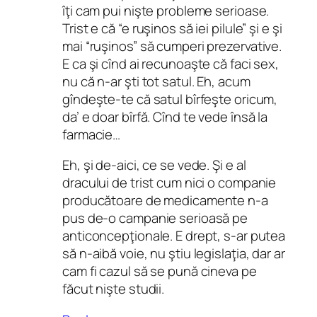
îţi cam pui nişte probleme serioase.
Trist e că “e ruşinos să iei pilule” şi e şi
mai “ruşinos” să cumperi prezervative.
E ca şi cînd ai recunoaşte că faci sex,
nu că n-ar şti tot satul. Eh, acum
gîndeşte-te că satul bîrfeşte oricum,
da’ e doar bîrfă. Cînd te vede însă la
farmacie…
Eh, şi de-aici, ce se vede. Şi e al
dracului de trist cum nici o companie
producătoare de medicamente n-a
pus de-o campanie serioasă pe
anticoncepţionale. E drept, s-ar putea
să n-aibă voie, nu ştiu legislaţia, dar ar
cam fi cazul să se pună cineva pe
făcut nişte studii.