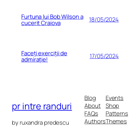
Furtuna lui Bob Wilson a
18/05/2024
cucerit Craiova
Faceți exerciții de
17/05/2024
admirație!
Blog
Events
pr intre randuri
About
Shop
FAQs
Patterns
Authors
Themes
by ruxandra predescu