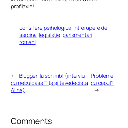
profilaxie!
consiliere psihologica
intrerupere de
sarcina
legislaţie
parlamentari
romani
←
Bloggeri la schimb! (interviu
Probleme
cu nebuloasa Tiţa şi tevedecista
cu capul?
Alina)
→
Comments