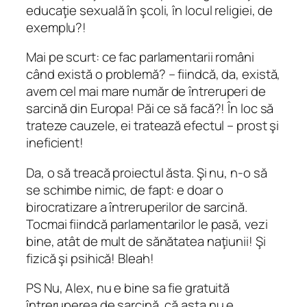
educaţie sexuală în şcoli, în locul religiei, de
exemplu?!
Mai pe scurt: ce fac parlamentarii români
când există o problemă? – fiindcă, da, există,
avem cel mai mare număr de întreruperi de
sarcină din Europa! Păi ce să facă?! În loc să
trateze cauzele, ei tratează efectul – prost şi
ineficient!
Da, o să treacă proiectul ăsta. Şi nu, n-o să
se schimbe nimic, de fapt: e doar o
birocratizare a întreruperilor de sarcină.
Tocmai fiindcă parlamentarilor le pasă, vezi
bine, atât de mult de sănătatea naţiunii! Şi
fizică şi psihică! Bleah!
PS Nu, Alex, nu e bine sa fie gratuită
întreruperea de sarcină, că asta nu e