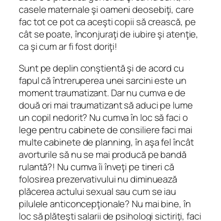
casele maternale şi oameni deosebiţi, care
fac tot ce pot ca aceşti copii să crească, pe
cât se poate, înconjuraţi de iubire şi atenţie,
ca şi cum ar fi fost doriţi!
Sunt pe deplin conştientă şi de acord cu
fapul că întreruperea unei sarcini este un
moment traumatizant. Dar nu cumva e de
două ori mai traumatizant să aduci pe lume
un copil nedorit? Nu cumva în loc să faci o
lege pentru cabinete de consiliere faci mai
multe cabinete de planning, în aşa fel încât
avorturile să nu se mai producă pe bandă
rulantă?! Nu cumva îi înveţi pe tineri că
folosirea prezervativului nu diminuează
plăcerea actului sexual sau cum se iau
pilulele anticoncepţionale? Nu mai bine, în
loc să plăteşti salarii de psihologi sictiriţi, faci