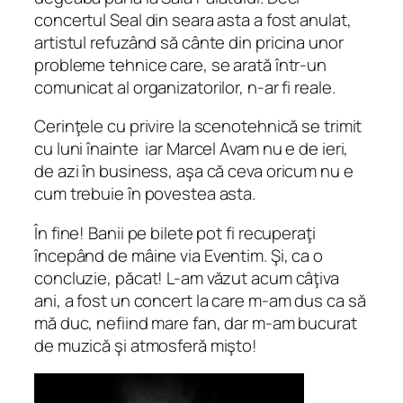
concertul Seal din seara asta a fost anulat,
artistul refuzând să cânte din pricina unor
probleme tehnice care, se arată într-un
comunicat al organizatorilor, n-ar fi reale.
Cerinţele cu privire la scenotehnică se trimit
cu luni înainte iar Marcel Avam nu e de ieri,
de azi în business, aşa că ceva oricum nu e
cum trebuie în povestea asta.
În fine! Banii pe bilete pot fi recuperaţi
începând de mâine via Eventim. Şi, ca o
concluzie, păcat! L-am văzut acum câţiva
ani, a fost un concert la care m-am dus ca să
mă duc, nefiind mare fan, dar m-am bucurat
de muzică şi atmosferă mişto!