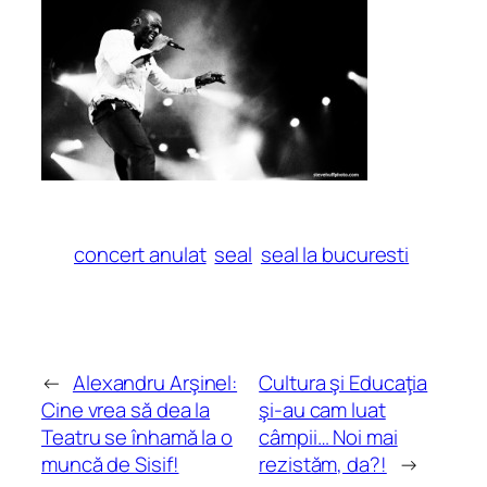
concert anulat
seal
seal la bucuresti
←
Alexandru Arşinel:
Cultura şi Educaţia
Cine vrea să dea la
şi-au cam luat
Teatru se înhamă la o
câmpii… Noi mai
muncă de Sisif!
rezistăm, da?!
→