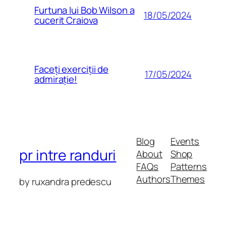
Furtuna lui Bob Wilson a
18/05/2024
cucerit Craiova
Faceți exerciții de
17/05/2024
admirație!
Blog
Events
pr intre randuri
About
Shop
FAQs
Patterns
Authors
Themes
by ruxandra predescu