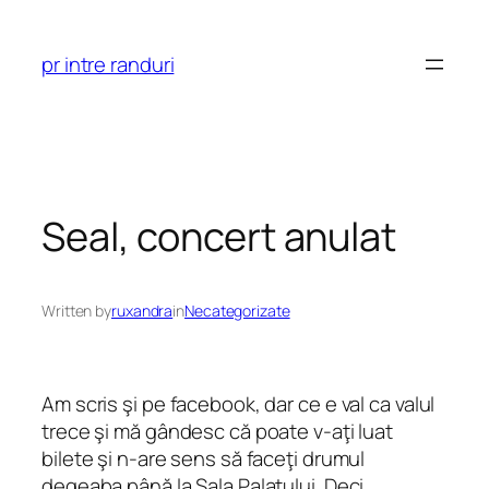
Skip
to
pr intre randuri
content
Seal, concert anulat
Written by
ruxandra
in
Necategorizate
Am scris şi pe facebook, dar ce e val ca valul
trece şi mă gândesc că poate v-aţi luat
bilete şi n-are sens să faceţi drumul
degeaba până la Sala Palatului. Deci