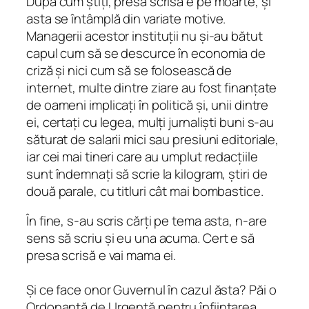
După cum știți, presa scrisă e pe moarte, și
asta se întâmplă din variate motive.
Managerii acestor instituții nu și-au bătut
capul cum să se descurce în economia de
criză și nici cum să se folosească de
internet, multe dintre ziare au fost finanțate
de oameni implicați în politică și, unii dintre
ei, certați cu legea, mulți jurnaliști buni s-au
săturat de salarii mici sau presiuni editoriale,
iar cei mai tineri care au umplut redacțiile
sunt îndemnați să scrie la kilogram, știri de
două parale, cu titluri cât mai bombastice.
În fine, s-au scris cărți pe tema asta, n-are
sens să scriu și eu una acuma. Cert e să
presa scrisă e vai mama ei.
Și ce face onor Guvernul în cazul ăsta? Păi o
Ordonanță de Urgență pentru înființarea