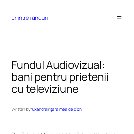
Skip
to
pr intre randuri
content
Fundul Audiovizual:
bani pentru prietenii
cu televiziune
Written by
ruxandra
in
ţara mea de d’oh!