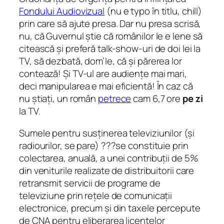
Fondului Audiovizual
(nu e typo în titlu, chill)
prin care să ajute presa. Dar nu presa scrisă,
nu, că Guvernul știe că românilor le e lene să
citească și preferă talk-show-uri de doi lei la
TV, să dezbată, dom’le, că și părerea lor
contează! Și TV-ul are audiențe mai mari,
deci manipularea e mai eficientă! În caz că
nu știați, un român
petrece
cam 6,7 ore
pe zi
la TV.
Sumele pentru susținerea televiziunilor (și
radiourilor, se pare) ???se constituie prin
colectarea, anuală, a unei contribuții de 5%
din veniturile realizate de distribuitorii care
retransmit servicii de programe de
televiziune prin rețele de comunicații
electronice, precum și din taxele percepute
de CNA pentru eliberarea licențelor