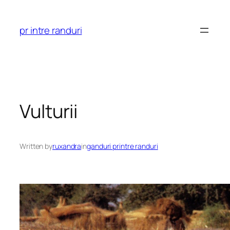
Skip
to
pr intre randuri
content
Vulturii
Written by
ruxandra
in
ganduri printre randuri