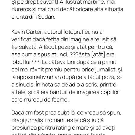
Și pe drept cuvânt! A ilustrat mai bine, mai
dureros și mai crud decât oricare alta situația
cruntă din Sudan.
Kevin Carter, autorul fotografiei, nu a
verificat dacă fetița din imagine a reușit să
fie salvată. A făcut poza și atât pentru că,
așa cum a spus atunci, ???ăsta [atât] era
jobul lui???. La câteva luni după ce a primit
cel mai râvnit premiu pentru orice jurnalist, și
la aproximativ un an după ce a făcut poza, s-
a sinucis. În nota sa de adio a scris, printre
altele, și că era bântuit de imaginea copiilor
care mureau de foame.
Dacă am fost prea subtilă, ce vreau să spun,
dragi jurnaliști români, este că știu că
presiunea pentru rating e mare și că aveți