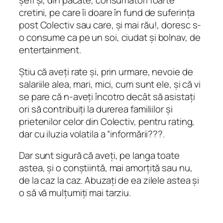
șefi și, din păcate, consumatori foarte
cretini, pe care îi doare în fund de suferința
post Colectiv sau care, și mai rău!, doresc s-
o consume ca pe un soi, ciudat și bolnav, de
entertainment.
Știu că aveți rate și, prin urmare, nevoie de
salariile alea, mari, mici, cum sunt ele, și că vi
se pare că n-aveți încotro decât să asistați
ori să contribuiți la durerea familiilor și
prietenilor celor din Colectiv, pentru rating,
dar cu iluzia volatila a “informării???.
Dar sunt sigură că aveți, pe langa toate
astea, și o conștiintă, mai amorțită sau nu,
de la caz la caz. Abuzați de ea zilele astea și
o să vă mulțumiți mai tarziu.