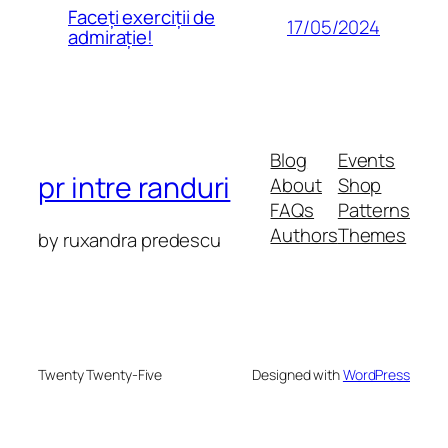
Faceți exerciții de
17/05/2024
admirație!
Blog
Events
pr intre randuri
About
Shop
FAQs
Patterns
Authors
Themes
by ruxandra predescu
Twenty Twenty-Five
Designed with
WordPress