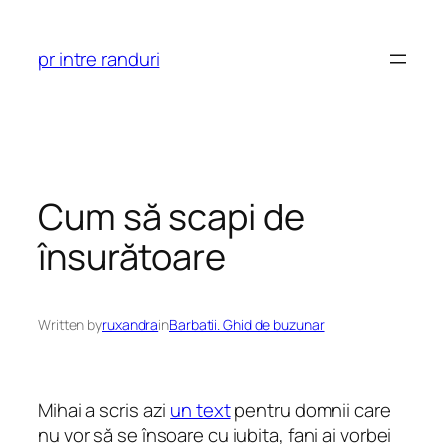
Skip
to
pr intre randuri
content
Cum să scapi de
însurătoare
Written by
ruxandra
in
Barbatii. Ghid de buzunar
Mihai a scris azi
un text
pentru domnii care
nu vor să se însoare cu iubita, fani ai vorbei