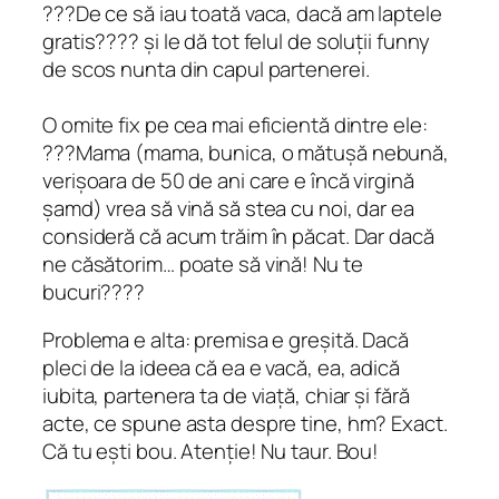
???De ce să iau toată vaca, dacă am laptele
gratis???? și le dă tot felul de soluții funny
de scos nunta din capul partenerei.
O omite fix pe cea mai eficientă dintre ele:
???Mama (mama, bunica, o mătușă nebună,
verișoara de 50 de ani care e încă virgină
șamd) vrea să vină să stea cu noi, dar ea
consideră că acum trăim în păcat. Dar dacă
ne căsătorim… poate să vină! Nu te
bucuri????
Problema e alta: premisa e greșită. Dacă
pleci de la ideea că ea e vacă, ea, adică
iubita, partenera ta de viață, chiar și fără
acte, ce spune asta despre tine, hm? Exact.
Că tu ești bou. Atenție! Nu taur. Bou!