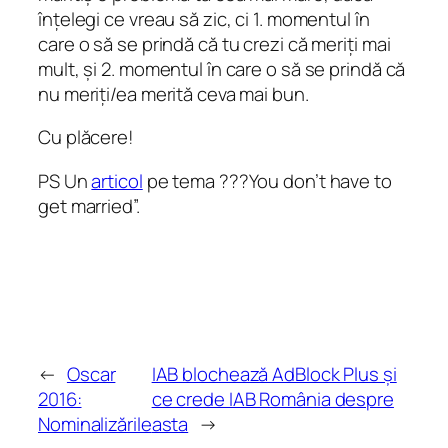
înțelegi ce vreau să zic, ci 1. momentul în
care o să se prindă că tu crezi că meriți mai
mult, și 2. momentul în care o să se prindă că
nu meriți/ea merită ceva mai bun.
Cu plăcere!
PS Un
articol
pe tema ???You don’t have to
get married”.
←
Oscar
IAB blochează AdBlock Plus și
2016:
ce crede IAB România despre
Nominalizările
asta
→