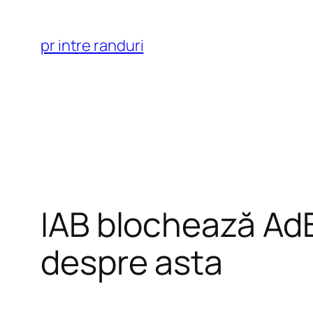
Skip
to
pr intre randuri
content
IAB blochează AdB
despre asta