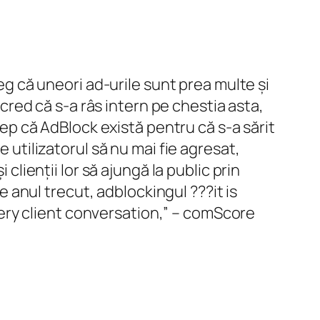
leg că uneori ad-urile sunt prea multe și
, cred că s-a râs intern pe chestia asta,
icep că AdBlock există pentru că s-a sărit
e utilizatorul să nu mai fie agresat,
clienții lor să ajungă la public prin
de anul trecut, adblockingul ???it is
ery client conversation,” – comScore