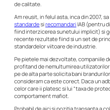
de calitate.
Am reusit, in felul asta, inca din 2007, 
standarde
si
recomandari
IAB (pentru d
fiind interzicerea sunetului implicit) si
recente rezultate fiind si un set de prin
standardelor viitoare de industrie.
Pe pietele mai dezvoltate, companiile de
profitand de nemultumirea utilizatorilor
pe de alta parte solicita bani brandurilo
consideram ca este corect. Daca un adblo
celor care ii platesc si lui “taxa de prot
comportament mafiot.
Probabil de aici si pozitia transanta a c