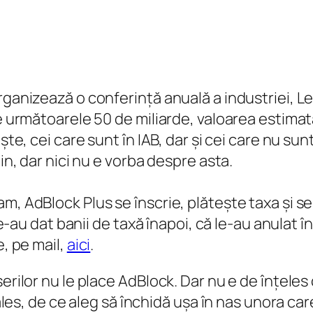
rganizează o conferință anuală a industriei, Le
e următoarele 50 de miliarde, valoarea estimată ?
ește, cei care sunt în IAB, dar și cei care nu su
in, dar nici nu e vorba despre asta.
am, AdBlock Plus se înscrie, plătește taxa și 
le-au dat banii de taxă înapoi, că le-au anulat î
e, pe mail,
aici
.
serilor nu le place AdBlock. Dar nu e de înțele
i ales, de ce aleg să închidă ușa în nas unora c