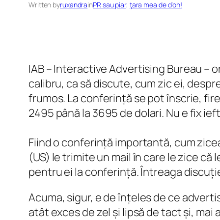
Written by
ruxandra
in
PR sau piar
, 
ţara mea de d’oh!
IAB – Interactive Advertising Bureau – o
calibru, ca să discute, cum zic ei, despr
frumos. La conferință se pot înscrie, fir
2495 până la 3695 de dolari. Nu e fix ieft
Fiind o conferință importantă, cum zice
(US) le trimite un mail în care le zice că 
pentru ei la conferință. Întreaga discuți
Acuma, sigur, e de înțeles de ce adverti
atât exces de zel și lipsă de tact și, ma