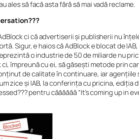
 au ales să facă asta fără să mai vadă reclame.
nversation???
dBlock ci că advertiserii și publisherii nu înțe
portă. Sigur, e haios că AdBlock e blocat de IAB
e reprezintă o industrie de 50 de miliarde nu pr
k ci, împreună cu ei, să găsești metode prin car
ținut de calitate în continuare, iar agențiile și 
um zice și IAB, la conferința cu pricina, ediția 
ssed??? pentru căăăăăă “It’s coming up in ev