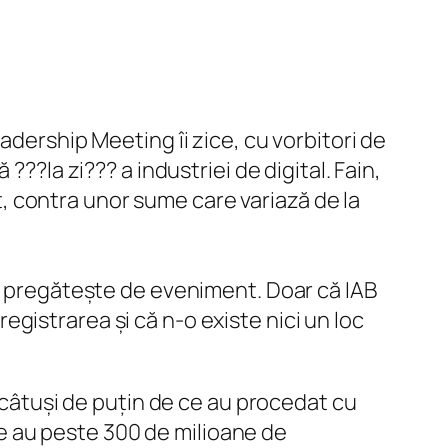
adership Meeting îi zice, cu vorbitori de
??la zi??? a industriei de digital. Fain,
nt, contra unor sume care variază de la
se pregătește de eveniment. Doar că IAB
nregistrarea și că n-o existe nici un loc
s câtuși de puțin de ce au procedat cu
are au peste 300 de milioane de