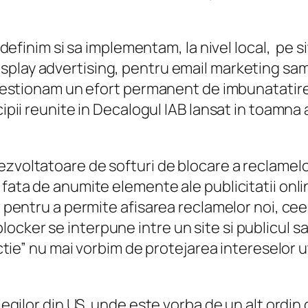
sa definim si sa implementam, la nivel local, pe
isplay advertising, pentru email marketing sa
 gestionam un efort permanent de imbunatatire a
cipii reunite in Decalogul IAB lansat in toamna 
zvoltatoare de softuri de blocare a reclamelor
 fata de anumite elemente ale publicitatii onl
r pentru a permite afisarea reclamelor noi, ceea
cker se interpune intre un site si publicul sa
ectie” nu mai vorbim de protejarea intereselor ut
olegilor din US, unde este vorba de un alt ordi