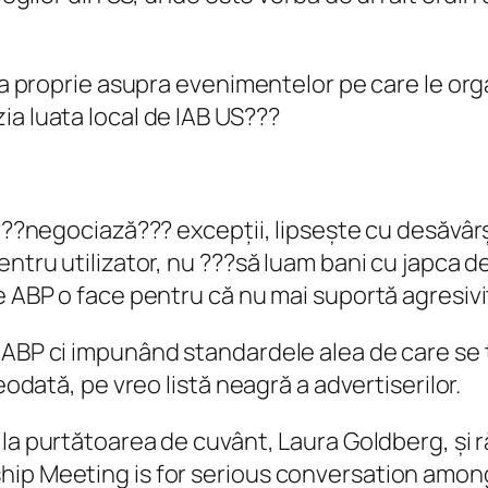
tica proprie asupra evenimentelor pe care le o
ia luata local de IAB US???
 ???negociază??? excepții, lipsește cu desăvârș
ntru utilizator, nu ???să luam bani cu japca de l
e ABP o face pentru că nu mai suportă agresiv
 ABP ci impunând standardele alea de care se 
eodată, pe vreo listă neagră a advertiserilor.
e la purtătoarea de cuvânt, Laura Goldberg, și ră
hip Meeting is for serious conversation among