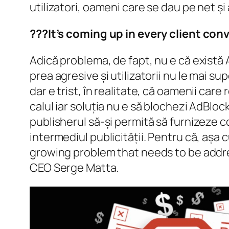
utilizatori, oameni care se dau pe net și
???It’s coming up in every client co
Adică problema, de fapt, nu e că există A
prea agresive și utilizatorii nu le mai su
dar e trist, în realitate, că oamenii car
calul iar soluția nu e să blochezi AdBloc
publisherul să-și permită să furnizeze con
intermediul publicității. Pentru că, așa c
growing problem that needs to be addre
CEO Serge Matta.