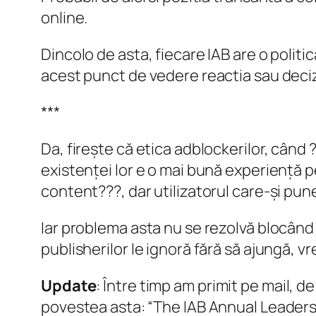
online.
Dincolo de asta, fiecare IAB are o poli
acest punct de vedere reactia sau deciz
***
Da, firește că etica adblockerilor, când
existenței lor e o mai bună experiență pe
content???, dar utilizatorul care-și pun
Iar problema asta nu se rezolvă blocând
publisherilor le ignoră fără să ajungă, vr
Update
: Între timp am primit pe mail, d
povestea asta: “The IAB Annual Leaders