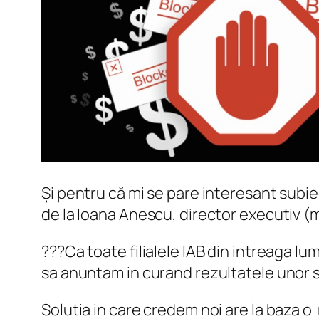
Și pentru că mi se pare interesant subie
de la Ioana Anescu, director executiv 
???Ca toate filialele IAB din intreaga 
sa anuntam in curand rezultatele unor s
Solutia in care credem noi are la baza o