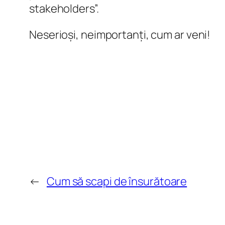
stakeholders”.
Neserioși, neimportanți, cum ar veni!
←
Cum să scapi de însurătoare