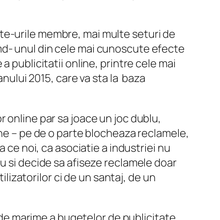
 site-urile membre, mai multe seturi de
md- unul din cele mai cunoscute efecte
 publicitatii online, printre cele mai
anului 2015, care va sta la baza
 online par sa joace un joc dublu,
ine – pe de o parte blocheaza reclamele,
 ce noi, ca asociatie a industriei nu
u si decide sa afiseze reclamele doar
ilizatorilor ci de un santaj, de un
n de marime a bugetelor de publicitate