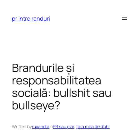
Skip
to
pr intre randuri
content
Brandurile și
responsabilitatea
socială: bullshit sau
bullseye?
Written by
ruxandra
in
PR sau piar
, 
ţara mea de d’oh!