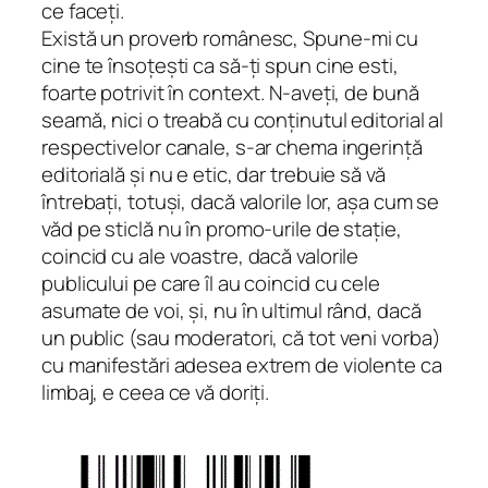
ce faceți.
Există un proverb românesc,
Spune-mi cu
cine te însoțești ca să-ți spun cine esti
,
foarte potrivit în context. N-aveți, de bună
seamă, nici o treabă cu conținutul editorial al
respectivelor canale, s-ar chema ingerință
editorială și nu e etic, dar trebuie să vă
întrebați, totuși, dacă valorile lor, așa cum se
văd pe sticlă nu în promo-urile de stație,
coincid cu ale voastre, dacă valorile
publicului pe care îl au coincid cu cele
asumate de voi, și, nu în ultimul rând, dacă
un public (sau moderatori, că tot veni vorba)
cu manifestări adesea extrem de violente ca
limbaj, e ceea ce vă doriți.