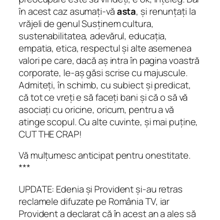
în acest caz asumați-vă
asta
, și renunțați la
vrăjeli de genul Susținem cultura,
sustenabilitatea, adevărul, educația,
empatia, etica, respectul și alte asemenea
valori pe care, dacă aș intra în pagina voastră
corporate
, le-aș găsi scrise cu majuscule.
Admiteți, în schimb, cu subiect și predicat,
că tot ce vreți e să faceți bani și că o să vă
asociați cu oricine, oricum, pentru a vă
atinge scopul. Cu alte cuvinte, și mai puține,
CUT THE CRAP!
Vă mulțumesc anticipat pentru onestitate.
***
UPDATE: Edenia și Provident și-au retras
reclamele difuzate pe România TV, iar
Provident a declarat că în acest an a ales să