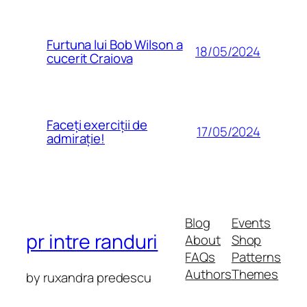
Furtuna lui Bob Wilson a
18/05/2024
cucerit Craiova
Faceți exerciții de
17/05/2024
admirație!
Blog
Events
pr intre randuri
About
Shop
FAQs
Patterns
Authors
Themes
by ruxandra predescu