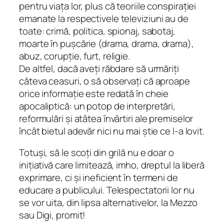
pentru viața lor, plus că teoriile conspirației
emanate la respectivele televiziuni au de
toate: crimă, politica, spionaj, sabotaj,
moarte în pușcărie (drama, drama, drama),
abuz, corupție, furt, religie.
De altfel, dacă aveți răbdare să urmăriți
câteva ceasuri, o să observați că aproape
orice informație este redată în cheie
apocaliptică: un potop de interpretări,
reformulări și atâtea învârtiri ale premiselor
încât bietul adevăr nici nu mai știe ce l-a lovit.
Totuși, să le scoți din grilă nu e doar o
inițiativă care limitează, imho, dreptul la liberă
exprimare, ci și ineficient în termeni de
educare a publicului. Telespectatorii lor nu
se vor uita, din lipsa alternativelor, la Mezzo
sau Digi, promit!