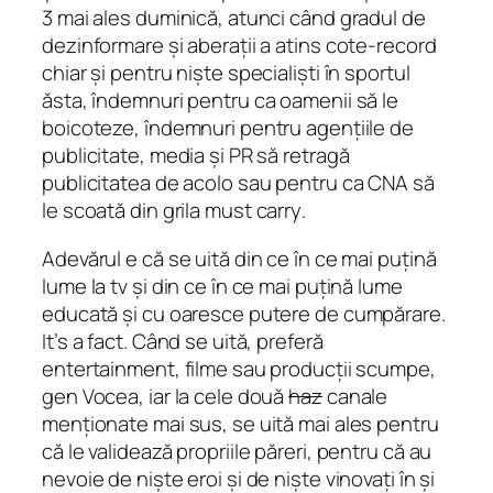
3 mai ales duminică, atunci când gradul de
dezinformare și aberații a atins cote-record
chiar și pentru niște specialiști în sportul
ăsta, îndemnuri pentru ca oamenii să le
boicoteze, îndemnuri pentru agențiile de
publicitate, media și PR să retragă
publicitatea de acolo sau pentru ca CNA să
le scoată din grila
must carry
.
Adevărul e că se uită din ce în ce mai puțină
lume la tv și din ce în ce mai puțină lume
educată și cu oaresce putere de cumpărare.
It’s a fact. Când se uită, preferă
entertainment, filme sau producții scumpe,
gen Vocea, iar la cele două
haz
canale
menționate mai sus, se uită mai ales pentru
că le validează propriile păreri, pentru că au
nevoie de niște eroi și de niște vinovați în și