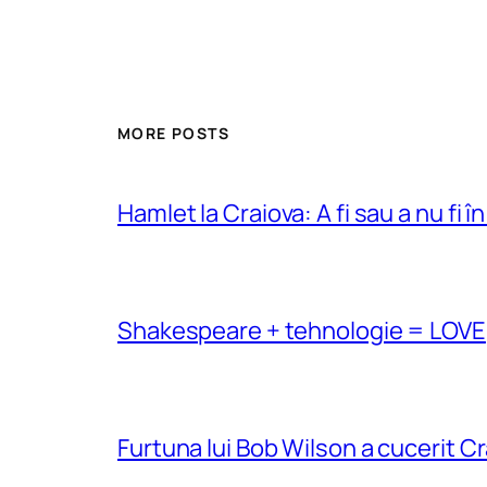
MORE POSTS
Hamlet la Craiova: A fi sau a nu fi î
Shakespeare + tehnologie = LOVE
Furtuna lui Bob Wilson a cucerit C