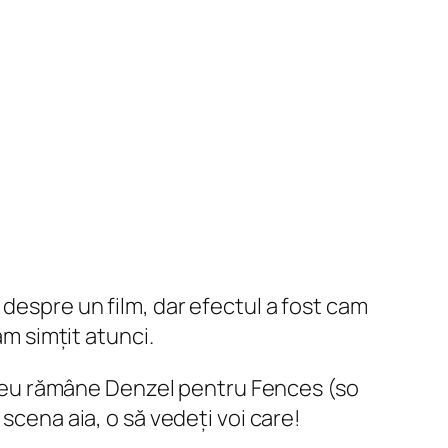
despre un film, dar efectul a fost cam
am simțit atunci.
ul meu rămâne Denzel pentru Fences (so
u scena
aia
, o să vedeți voi care!