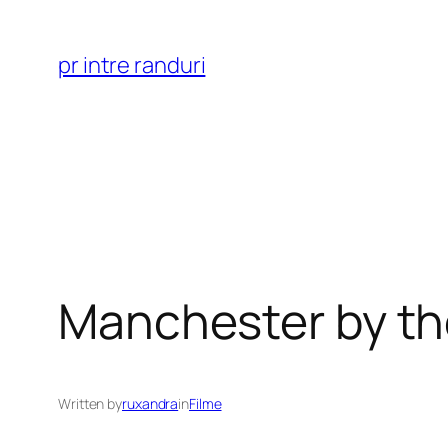
Skip
to
pr intre randuri
content
Manchester by th
Written by
ruxandra
in
Filme