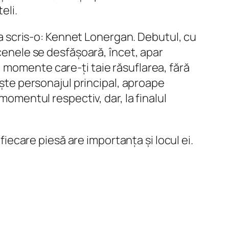
eli.
 a scris-o: Kennet Lonergan. Debutul, cu
scenele se desfășoară, încet, apar
 momente care-ți taie răsuflarea, fără
ește personajul principal, aproape
momentul respectiv, dar, la finalul
 fiecare piesă are importanța și locul ei.