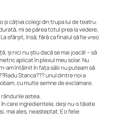
și câțiva colegi din trupa lui de teatru.
durată, mi se părea totul prea la vedere,
 sfârșit, însă, fără ca finalul să fie vreo
ă, și nici nu știu dacă se mai joacă! – să
metric aplicat în plexul meu solar. Nu
 m-am întâlnit în fața sălii nu puteam să
??Radu Stanca??? unul dintre noi a
aprobam, cu multe semne de exclamare.
u rândurile astea.
în care ingredientele, deși nu-s tăiate
i, mai ales, neașteptat. E o felie