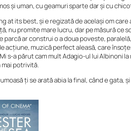
umos și uman, cu geamuri sparte dar și cu chicot
ng at its best,
și e regizată de același om care
viață, nu promite mare lucru, dar pe măsură ce 
 parcă ar construi o a doua poveste, paralelă,
l de acțiune, muzică perfect aleasă, care însoț
Mi s-a părut cam mult Adagio-ul lui Albinoni la 
 mai potrivită.
moasă ți se arată abia la final, când e gata, și