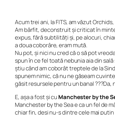
Acum trei ani, la FITS, am văzut Orchids,
Am bârfit, deconstruit și criticat în mi
expus, fără subtilități și, pe alocuri, ch
a doua coborâre, eram mută.
Nu pot, și nici nu cred că o să pot vreoda
spun în ce fel toată nebunia aia din sală
știu când am coborât treptele de la Sindic
spunem nimic, că nu ne găseam cuvintele
găsit resursele pentru un banal ???Da, 
E, așa a fost și cu
Manchester by the S
Manchester by the Sea e ca un fel de mâ
chiar fin, deși nu-s dintre cele mai puți