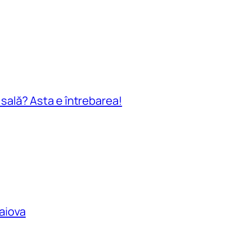
n sală? Asta e întrebarea!
raiova