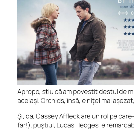
Apropo, știu că am povestit destul de mu
același. Orchids, însă, e nițel mai așeza
Și, da, Cassey Affleck are un rol pe car
far!), puștiul, Lucas Hedges, e remarcab