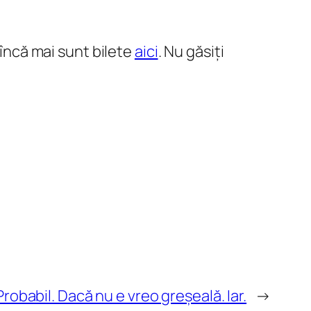
 încă mai sunt bilete
aici
. Nu găsiți
Probabil. Dacă nu e vreo greșeală. Iar.
→