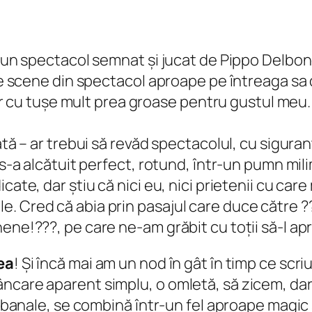
 un spectacol semnat și jucat de Pippo Delbono 
nte scene din spectacol aproape pe întreaga sa 
iar cu tușe mult prea groase pentru gustul meu. La
tă – ar trebui să revăd spectacolul, cu siguranț
 s-a alcătuit perfect, rotund, într-un pumn mili
ate, dar știu că nici eu, nici prietenii cu care
. Cred că abia prin pasajul care duce către ?
nene!???, pe care ne-am grăbit cu toții să-l 
ea
! Și încă mai am un nod în gât în timp ce scri
ncare aparent simplu, o omletă, să zicem, dar 
n banale, se combină într-un fel aproape magic ș