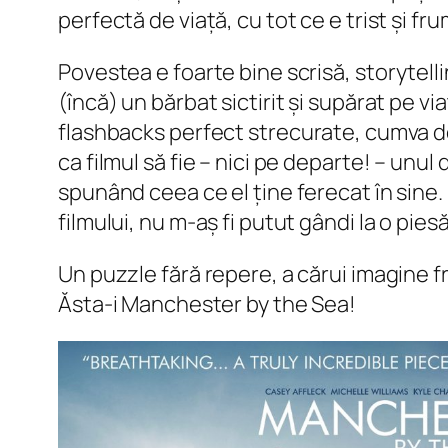
perfectă de viață, cu tot ce e trist și fr
Povestea e foarte bine scrisă,
storytelli
(încă) un bărbat sictirit și supărat pe 
flashbacks
perfect strecurate, cumva de
ca filmul să fie – nici pe departe! – unu
spunând ceea ce el ține ferecat în sine. 
filmului, nu m-aș fi putut gândi la o piesă
Un puzzle fără repere, a cărui imagine fru
Ăsta-i Manchester by the Sea!