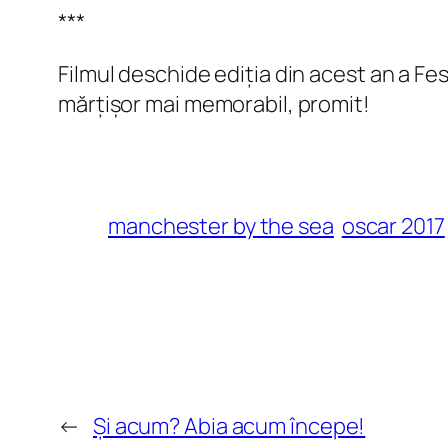
***
Filmul deschide ediția din acest an a Fes
mărțișor mai memorabil, promit!
manchester by the sea
oscar 2017
←
Și acum? Abia acum începe!