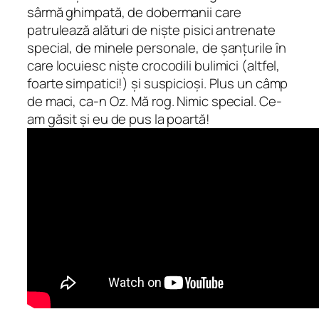
sârmă ghimpată, de dobermanii care
patrulează alături de niște pisici antrenate
special, de minele personale, de șanțurile în
care locuiesc niște crocodili bulimici (altfel,
foarte simpatici!) și suspicioși. Plus un câmp
de maci, ca-n Oz. Mă rog. Nimic special. Ce-
am găsit și eu de pus la poartă!