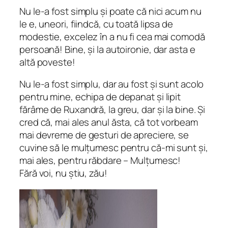
Nu le-a fost simplu și poate că nici acum nu
le e, uneori, fiindcă, cu toată lipsa de
modestie, excelez în a nu fi cea mai comodă
persoană! Bine, și la autoironie, dar asta e
altă poveste!
Nu le-a fost simplu, dar au fost și sunt acolo
pentru mine, echipa de depanat și lipit
fărâme de Ruxandră, la greu, dar și la bine. Și
cred că, mai ales anul ăsta, că tot vorbeam
mai devreme de gesturi de apreciere, se
cuvine să le mulțumesc pentru că-mi sunt și,
mai ales, pentru răbdare – Mulțumesc!
Fără voi, nu știu, zău!