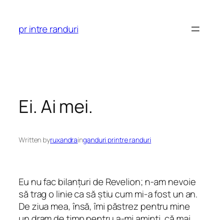
Skip
to
pr intre randuri
content
Ei. Ai mei.
Written by
ruxandra
in
ganduri printre randuri
Eu nu fac bilanțuri de Revelion; n-am nevoie
să trag o linie ca să știu cum mi-a fost un an.
De ziua mea, însă, îmi păstrez pentru mine
un dram de timp pentru a-mi aminti, că mai