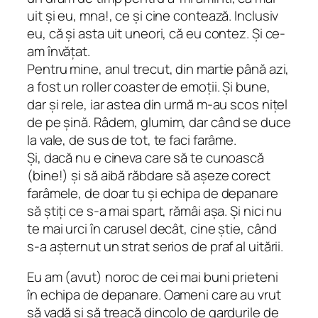
uit și eu, mna!, ce și cine contează. Inclusiv
eu, că și asta uit uneori, că eu contez. Și ce-
am învățat.
Pentru mine, anul trecut, din martie până azi,
a fost un roller coaster de emoții. Și bune,
dar și rele, iar astea din urmă m-au scos nițel
de pe șină. Râdem, glumim, dar când se duce
la vale, de sus de tot, te faci farâme.
Și, dacă nu e cineva care să te cunoască
(bine!) și să aibă răbdare să așeze corect
farâmele, de doar tu și echipa de depanare
să știți ce s-a mai spart, rămâi așa. Și nici nu
te mai urci în carusel decât, cine știe, când
s-a așternut un strat serios de praf al uitării.
Eu am (avut) noroc de cei mai buni prieteni
în echipa de depanare. Oameni care au vrut
să vadă și să treacă dincolo de gardurile de