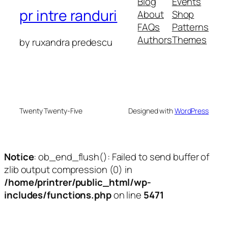
Blog
Events
pr intre randuri
About
Shop
FAQs
Patterns
Authors
Themes
by ruxandra predescu
Twenty Twenty-Five
Designed with
WordPress
Notice
: ob_end_flush(): Failed to send buffer of
zlib output compression (0) in
/home/printrer/public_html/wp-
includes/functions.php
on line
5471