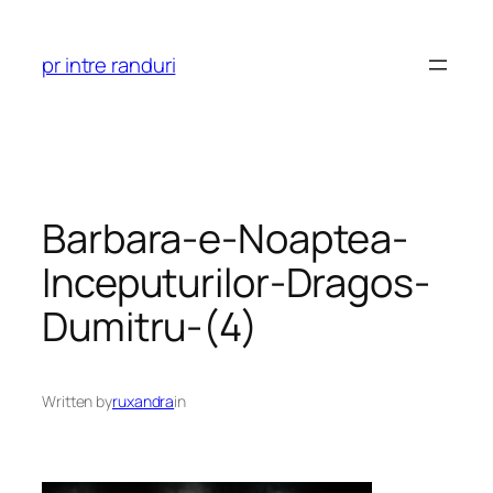
Skip
to
pr intre randuri
content
Barbara-e-Noaptea-
Inceputurilor-Dragos-
Dumitru-(4)
Written by
ruxandra
in