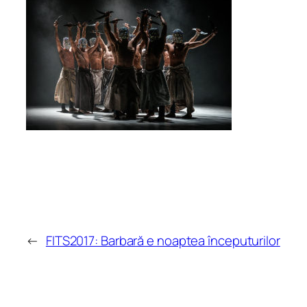
←
FITS2017: Barbară e noaptea începuturilor