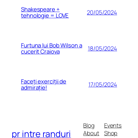
Shakespeare +
20/05/2024
tehnologie = LOVE
Furtuna lui Bob Wilson a
18/05/2024
cucerit Craiova
Faceți exerciții de
17/05/2024
admirație!
Blog
Events
pr intre randuri
About
Shop