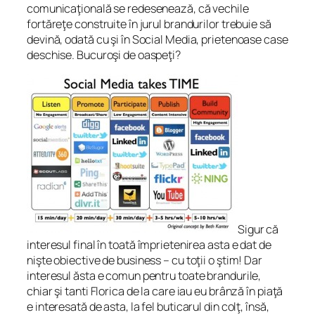
comunicaţională se redesenează, că vechile
fortăreţe construite în jurul brandurilor trebuie să
devină, odată cu şi în Social Media, prietenoase case
deschise. Bucuroşi de oaspeţi?
Sigur că
interesul final în toată împrietenirea asta e dat de
nişte obiective de business – cu toţii o ştim! Dar
interesul ăsta e comun pentru toate brandurile,
chiar şi tanti Florica de la care iau eu brânză în piaţă
e interesată de asta, la fel buticarul din colţ, însă,