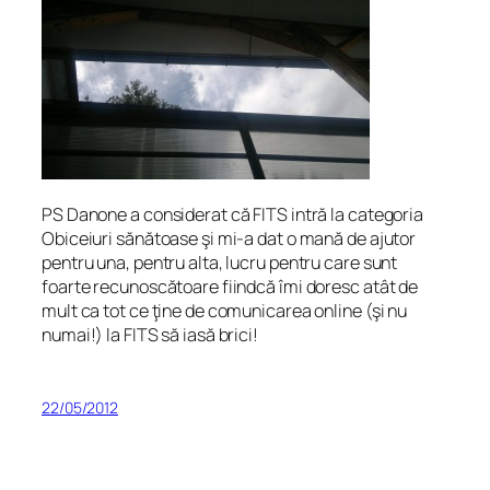
PS Danone a considerat că FITS intră la categoria
Obiceiuri sănătoase şi mi-a dat o mană de ajutor
pentru una, pentru alta, lucru pentru care sunt
foarte recunoscătoare fiindcă îmi doresc atât de
mult ca tot ce ţine de comunicarea online (şi nu
numai!) la FITS să iasă brici!
22/05/2012