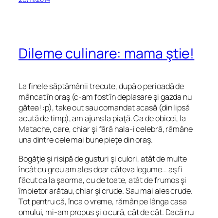
Dileme culinare: mama ştie!
La finele săptămânii trecute, după o perioadă de
mâncat în oraş (c-am fost în deplasare şi gazda nu
gătea! :p), take out sau comandat acasă (din lipsă
acută de timp), am ajuns la piaţă. Ca de obicei, la
Matache, care, chiar şi fără hala-i celebră, rămâne
una dintre cele mai bune pieţe din oraş.
Bogăţie şi risipă de gusturi şi culori, atât de multe
încât cu greu am ales doar câteva legume… aş fi
făcut ca la şaorma, cu de toate, atât de frumos şi
îmbietor arătau, chiar şi crude. Sau mai ales crude.
Tot pentru că, înca o vreme, rămân pe lânga casa
omului, mi-am propus şi o cură, cât de cât. Dacă nu