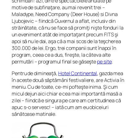
schimbări: azi, dintre spectacolele anulate pe
motive de subfinaţare, au mai revenit trei –
Maladype, Need Company (Deer House) si Divna
Ljubojevic – fiindcă Guvernul a aflat, inclusiv din
străinătate, că nu se face să promiţi nişte fonduri la
un eveniment atât de importaţant precum FITS şi
apoi să nu le dai, aşa că a mai scos de la teşcherea
300.000 de lei. Ergo, trei companii sunt înapoi în
program, ceea ce a dus, fireşte, la câteva alte
permutări – programul final se găseşte
pe site
.
Pentru de dimineaţă,
Hotel Continental
, gazda mea
în aceste două săptămâni festivaliere, are Activia în
meniu. Cu de toate, ce-mi pofteşte inima. Şi cum
micul dejun aici chiar e cea mai importantă masă a
zilei – fiindcă e singura pe care am certitudinea că
apuc s-o servesc! – iată cum am eu obiceiuri
sănătoase matinale.