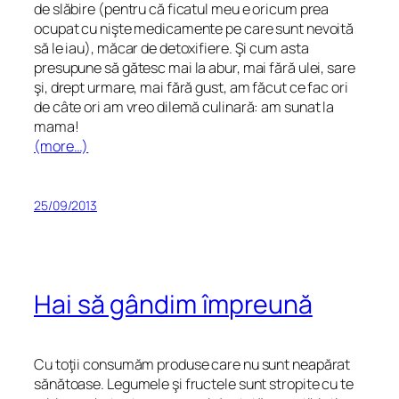
de slăbire (pentru că ficatul meu e oricum prea
ocupat cu nişte medicamente pe care sunt nevoită
să le iau), măcar de detoxifiere. Şi cum asta
presupune să gătesc mai la abur, mai fără ulei, sare
şi, drept urmare, mai fără gust, am făcut ce fac ori
de câte ori am vreo dilemă culinară: am sunat la
mama!
(more…)
25/09/2013
Hai să gândim împreună
Cu toţii consumăm produse care nu sunt neapărat
sănătoase. Legumele şi fructele sunt stropite cu te