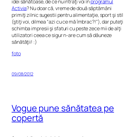
idei sănătoase, de ce nu intraţi voi în
programul
Activia
? Nu doar că, vreme de două săptămâni
primiţi zilnic sugestii pentru alimentaţie, sport şi stil
(ştiţi voi, dilmea “azi cu ce mă îmbrac?!”), dar puteţi
schimba impresii şi sfaturi cu peste zece mii de alţi
utilizatori ceea ce sigur n-are cum să dăuneze
sănătăţii! :)
foto
09/08/2012
Vogue pune sănătatea pe
copertă