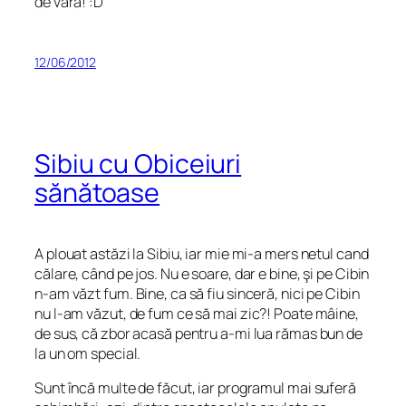
de vară! :D
12/06/2012
Sibiu cu Obiceiuri
sănătoase
A plouat astăzi la Sibiu, iar mie mi-a mers netul cand
călare, când pe jos. Nu e soare, dar e bine, şi pe Cibin
n-am văzt fum. Bine, ca să fiu sinceră, nici pe Cibin
nu l-am văzut, de fum ce să mai zic?! Poate mâine,
de sus, că zbor acasă pentru a-mi lua rămas bun de
la un om special.
Sunt încă multe de făcut, iar programul mai suferă