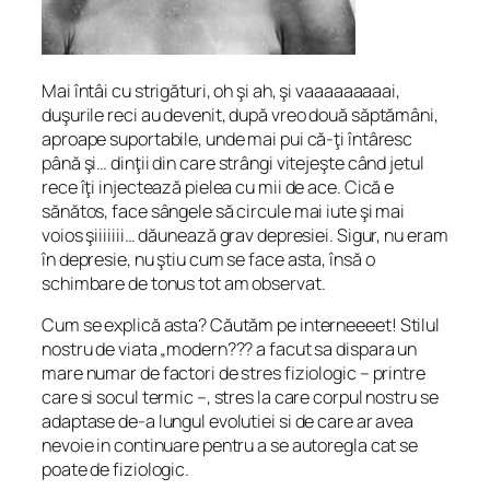
Mai întâi cu strigături, oh şi ah, şi vaaaaaaaaai,
duşurile reci au devenit, după vreo două săptămâni,
aproape suportabile, unde mai pui că-ţi întâresc
până şi… dinţii din care strângi vitejeşte când jetul
rece îţi injectează pielea cu mii de ace. Cică e
sănătos, face sângele să circule mai iute şi mai
voios şiiiiiii… dăunează grav depresiei. Sigur, nu eram
în depresie, nu ştiu cum se face asta, însă o
schimbare de tonus tot am observat.
Cum se explică asta? Căutăm pe interneeeet!
Stilul
nostru de viata „modern??? a facut sa dispara un
mare numar de factori de stres fiziologic – printre
care si socul termic –, stres la care corpul nostru se
adaptase de-a lungul evolutiei si de care ar avea
nevoie in continuare pentru a se autoregla cat se
poate de fiziologic.