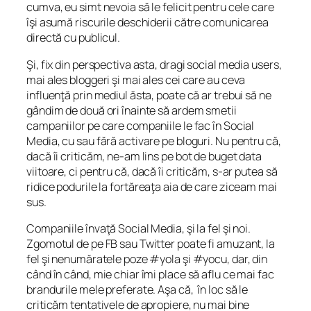
cumva, eu simt nevoia să le felicit pentru cele care
îşi asumă riscurile deschiderii către comunicarea
directă cu publicul.
Şi, fix din perspectiva asta, dragi social media users,
mai ales bloggeri şi mai ales cei care au ceva
influenţă prin mediul ăsta, poate că ar trebui să ne
gândim de două ori înainte să ardem smetii
campaniilor pe care companiile le fac în Social
Media, cu sau fără activare pe bloguri. Nu pentru că,
dacă îi criticăm, ne-am lins pe bot de buget data
viitoare, ci pentru că, dacă îi criticăm, s-ar putea să
ridice podurile la fortăreaţa aia de care ziceam mai
sus.
Companiile învaţă Social Media, şi la fel şi noi.
Zgomotul de pe FB sau Twitter poate fi amuzant, la
fel şi nenumăratele poze #yola şi #yocu, dar, din
când în când, mie chiar îmi place să aflu ce mai fac
brandurile mele preferate. Aşa că, în loc să le
criticăm tentativele de apropiere, nu mai bine