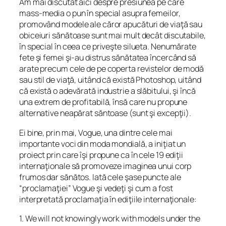
Am mai discutat aici despre presiunea pe care
mass-media o pun în special asupra femeilor,
promovând modele ale căror apucături de viaţă sau
obiceiuri sănătoase sunt mai mult decât discutabile,
în special în ceea ce priveşte silueta. Nenumărate
fete şi femei şi-au distrus sănătatea încercând să
arate precum cele de pe coperta revistelor de modă
sau stil de viaţă, uitând că există Photoshop, uitând
că există o adevărată industrie a slăbitului, şi încă
una extrem de profitabilă, însă care nu propune
alternative neapărat săntoase (sunt şi excepţii).
Ei bine, prin mai, Vogue, una dintre cele mai
importante voci din moda mondială, a iniţiat un
proiect prin care îşi propune ca în cele 19 ediţii
internaţionale să promoveze imaginea unui corp
frumos dar sănătos. Iată cele şase puncte ale
“proclamaţiei” Vogue şi vedeţi şi cum a fost
interpretată proclamaţia în ediţiile internaţionale:
1. We will not knowingly work with models under the