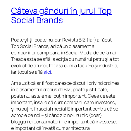
Câteva gânduri în jurul Top
Social Brands
Poate ştiţi, poate nu, dar Revista BIZ (iar) a făcut
Top Social Brands, adică un clasament al
companiilor campioane în Social Media de pe la noi.
Treaba asta se află la ediţia cu numărul patru şi a tot
evoluat de atunci, tot asa cum a făcut-o şi industria,
iar topul se află
aici
.
Am auzit că ar fi fost oaresce discuţii privind ordinea
în clasamentul propus de BIZ, poate justificate,
poate nu, asta e mai puţin important. Ceea ce este
important, însă, e că sunt companii care investesc,
şi nu puţin, în social media! E important pentru că se
apropie de noi – şi când zic noi, nu zic (doar)
bloggeri ci consumatori – e important că investesc,
e important că învaţă cum arhitectura