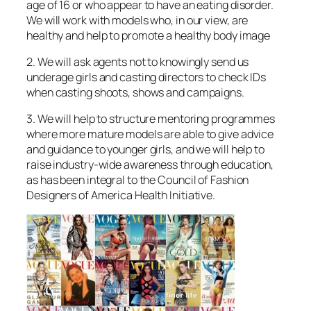
age of 16 or who appear to have an eating disorder.
We will work with models who, in our view, are
healthy and help to promote a healthy body image
2. We will ask agents not to knowingly send us
underage girls and casting directors to check IDs
when casting shoots, shows and campaigns.
3. We will help to structure mentoring programmes
where more mature models are able to give advice
and guidance to younger girls, and we will help to
raise industry-wide awareness through education,
as has been integral to the Council of Fashion
Designers of America Health Initiative.