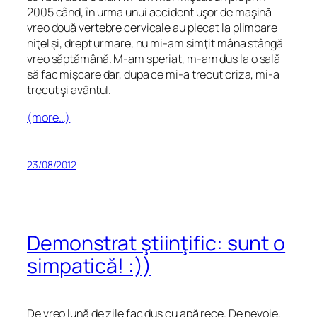
2005 când, în urma unui accident uşor de maşină
vreo două vertebre cervicale au plecat la plimbare
niţel şi, drept urmare, nu mi-am simţit mâna stângă
vreo săptămână. M-am speriat, m-am dus la o sală
să fac mişcare dar, dupa ce mi-a trecut criza, mi-a
trecut şi avântul.
(more…)
23/08/2012
Demonstrat ştiinţific: sunt o
simpatică! :))
De vreo lună de zile fac duş cu apă rece. De nevoie,