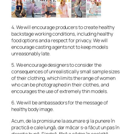
4. We will encourage producers to create healthy
backstage working conditions, including healthy
food options and a respect for privacy. We will
encourage casting agents not to keep models
unreasonably late.
5. We encourage designers to consider the
consequences of unrealistically small sample sizes
of their clothing, which limits the range of women
who can be photographed in their clothes, and
encourages the use of extremely thin models.
6. We will be ambassadors for the message of
healthy body image.
Acum, de la promisiune la asumare şi la punere în
practică e cale lungă, dar măcar s-a făcut un pas în
direcţia bună. Fiindcă, fără a cădea în cealaltă