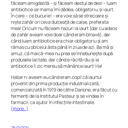
făceam amigdalită – și făceam destul de des! – luam
antibiotice iar mama îmi dădea, obligatoriu, și iaurt.
În care – ce bucurie! – era voie să se strecoare și
niște zahăr ori ceva dulceață de caise, preferata
mea! Oricum nu făceam nazuri la iaurt (dar cu adaos
de zahăr aveam voie doar când eram blnavă), dar
când luam antibiotice era chiar obligatoriu și am
rămas cu obiceiul ăsta până în ziua de azi. Ba mă și
amuz, că maică-mea nu prea se înnebunește după
produsele lactate, dar când e răcită rău și ia
antibiotice îi zic mereu să mănânce iaurt! Ha!
Habar n-aveam eu când eram copil că iaurtul
provenit din prima producție industrializată,
comercializată în 1919 de către Danone, era făcut cu
fermenți de la Institutul Pasteur și se vindea în
farmacii, ca ajutor în infecțiile intestinale.
(more…)
26/11/2014