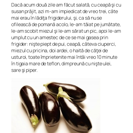
Dacă acum două zile am făcut salată, cu ceapă şi cu
susan prăjit, azi m-am impiedicat de vreo trei, câte
mai erau în lădiţa frigiderului, şi, ca să nu se
ofilească de pomană acolo, le-am tăiat pe jumătate,
le-am scobit miezul şi le-am sărat un pic, apoi le-am
umplut cu un amestec de ce se mai gasea prin
frigider: nişte piept de pui, ceapă, câteva ciuperci,
miezul cu pricina, doi ardei, o haită de căţei de
usturoi, toate împrietenite mai întâi vreo 10 minute
în tigaia mare de teflon, dimpreună cu nişte ulei,
sare şi piper.