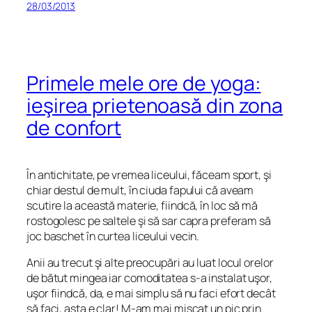
28/03/2013
Primele mele ore de yoga:
ieşirea prietenoasă din zona
de confort
În antichitate, pe vremea liceului, făceam sport, şi
chiar destul de mult, în ciuda fapului că aveam
scutire la această materie, fiindcă, în loc să mă
rostogolesc pe saltele şi să sar capra preferam să
joc baschet în curtea liceului vecin.
Anii au trecut şi alte preocupări au luat locul orelor
de bătut mingea iar comoditatea s-a instalat uşor,
uşor fiindcă, da, e mai simplu să nu faci efort decât
să faci, asta e clar! M-am mai mişcat un pic prin