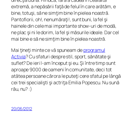
extremă, a nepăsării faţă de felul în care arătăm, e
bine, totuşi, să ne simţim bine în pielea noastră.
Pantofiorii, oh!, nenumăraţi!, sunt buni, la fel şi
hainele din cele mai importante show-uri de modă,
ne plac şi ni le dorim, la fel şi măsurile ideale. Dar cel
mai bine e să ne simţim bine în pielea noastră.
Mai ţineţi minte ce vă spuneam de
programul
Activia
? Cu sfaturi despre stil, sport, sănătate şi
suflet? De ieri l-am început şi eu. Şi între timp sunt
aproape 9000 de oameni în comunitate, deci tot
atâtea persoane cărora le puteţi cere sfatul pe lângă
cei trei specialişti şi actriţa Emilia Popescu. Nu sună
rău, nu? :)
20/06/2012