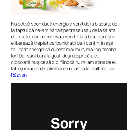
Nu pot să spun dacă energia a venit de la biscuiţi, de
la faptul că ne-am hăhăit pe traseu sau de la salata
de fructe, dar de undeva a venit. Cică biscuiţii ăştia
eliberează treptat carbohidraţii de-i conţin, în aşa
fel încât energia să dureze mai mult, mă rog, treaba
lor! Dar sunt buni la gust, deşi despre ăia cu
ciocolată nu’ş ce să zic, fiindcă nu m-am atins de ei.
Iată şi imagini din plimbarea noastră la înălţime, via
Răzvan