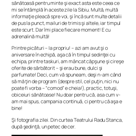
sănătoasă pentru minte şi exact asta este ceea ce
mi se întâmplă în aceste zile la Sibiu. Multă, multă
informaţie pleacă spre voi, şi încă sunt multe detalii
de pus la punct, mailuri de trimis şi altele, iar timpul
este scurt. Dar îmi place fiecare moment! E cu
adrenalină multă!
Printre picături – la propriu! – azi am avut şi o
aniversare în echipă, aşa că în timpul sedinţei cu
echipa, printre taskuri, am mâncat căpşune şi cireşe
oferite de sărbătorit – şi erau bune, dulci şi
parfumate! Deci, cum vă spuneam, deşi n-am când
să mă ţin de program (despre stil, cel puţin, nici nu
poate fi vorba – “comod” e cheia!), practic, totuşi,
obiceiuri sănătoase! Nu doar pentru că, asa cum v-
am mai spus, campania continuă, ci pentru că aşa e
bine!
Şi fotografia zilei. Din curtea Teatrului Radu Stanca,
după şedinţă, un petec de cer.