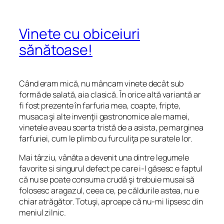
Vinete cu obiceiuri
sănătoase!
Când eram mică, nu mâncam vinete decât sub
formă de salată, aia clasică. În orice altă variantă ar
fi fost prezente în farfuria mea, coapte, fripte,
musaca şi alte invenţii gastronomice ale mamei,
vinetele aveau soarta tristă de a asista, pe marginea
farfuriei, cum le plimb cu furculiţa pe suratele lor.
Mai târziu, vânăta a devenit una dintre legumele
favorite si singurul defect pe care i-l găsesc e faptul
că nu se poate consuma crudă şi trebuie musai să
folosesc aragazul, ceea ce, pe căldurile astea, nu e
chiar atrăgător. Totuşi, aproape că nu-mi lipsesc din
meniul zilnic.