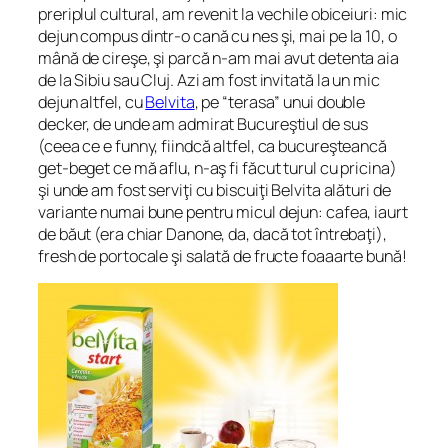
preriplul cultural, am revenit la vechile obiceiuri: mic
dejun compus dintr-o cană cu nes şi, mai pe la 10, o
mână de cireşe, şi parcă n-am mai avut detenta aia
de la Sibiu sau Cluj. Azi am fost invitată la un mic
dejun altfel, cu
Belvita
, pe “terasa” unui double
decker, de unde am admirat Bucureştiul de sus
(ceea ce e funny, fiindcă altfel, ca bucureşteancă
get-beget ce mă aflu, n-aş fi făcut turul cu pricina)
şi unde am fost serviţi cu biscuiţi Belvita alături de
variante numai bune pentru micul dejun: cafea, iaurt
de băut (era chiar Danone, da, dacă tot întrebaţi),
fresh de portocale şi salată de fructe foaaarte bună!