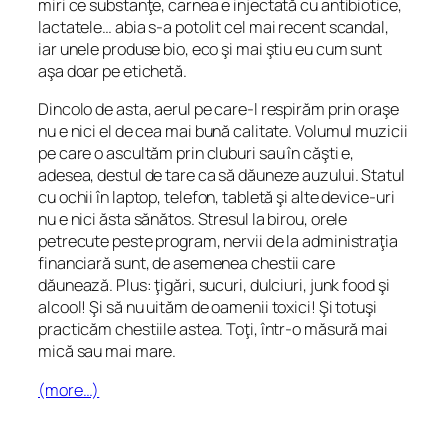
miri ce substanţe, carnea e injectată cu antibiotice,
lactatele… abia s-a potolit cel mai recent scandal,
iar unele produse bio, eco şi mai ştiu eu cum sunt
aşa doar pe etichetă.
Dincolo de asta, aerul pe care-l respirăm prin oraşe
nu e nici el de cea mai bună calitate. Volumul muzicii
pe care o ascultăm prin cluburi sau în căşti e,
adesea, destul de tare ca să dăuneze auzului. Statul
cu ochii în laptop, telefon, tabletă şi alte device-uri
nu e nici ăsta sănătos. Stresul la birou, orele
petrecute peste program, nervii de la administraţia
financiară sunt, de asemenea chestii care
dăunează. Plus: ţigări, sucuri, dulciuri, junk food şi
alcool! Şi să nu uităm de oamenii toxici! Şi totuşi
practicăm chestiile astea. Toţi, într-o măsură mai
mică sau mai mare.
(more…)