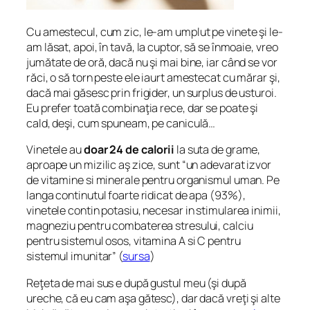
Cu amestecul, cum zic, le-am umplut pe vinete şi le-
am lăsat, apoi, în tavă, la cuptor, să se înmoaie, vreo
jumătate de oră, dacă nu şi mai bine, iar când se vor
răci, o să torn peste ele iaurt amestecat cu mărar şi,
dacă mai găsesc prin frigider, un surplus de usturoi.
Eu prefer toată combinaţia rece, dar se poate şi
cald, deşi, cum spuneam, pe caniculă…
Vinetele au
doar 24 de calorii
la suta de grame,
aproape un mizilic aş zice, sunt “un adevarat izvor
de vitamine si minerale pentru organismul uman. Pe
langa continutul foarte ridicat de apa (93%),
vinetele contin potasiu, necesar in stimularea inimii,
magneziu pentru combaterea stresului, calciu
pentru sistemul osos, vitamina A si C pentru
sistemul imunitar” (
sursa
)
Reţeta de mai sus e după gustul meu (şi după
ureche, că eu cam aşa gătesc), dar dacă vreţi şi alte