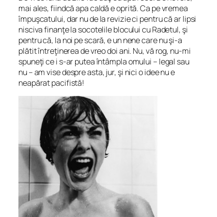
mai ales, fiindcă apa caldă e oprită. Ca pe vremea
împuşcatului, dar nu de la revizie ci pentru că ar lipsi
nisciva finanţe la socotelile blocului cu Radetul, şi
pentru că, la noi pe scară, e un nene care nu şi-a
plătit întreţinerea de vreo doi ani. Nu, vă rog, nu-mi
spuneţi ce i s-ar putea întâmpla omului – legal sau
nu – am vise despre asta, jur, şi nici o idee nu e
neapărat pacifistă!