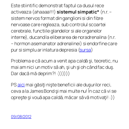
Este stiintific demonstrat faptul ca dusul rece
activeaza
(ahaaaa!!!)
sistemul simpatic*
(n.r. –
sistem nervos format din ganglioni si din fibre
nervoase care regleaza, sub controlul scoartei
cerebrale, functiile glandelor si ale organelor
interne), ducand la eliberarea de noradrenalina (n.r.
– hormon asemanator adrenalinei) si endorfine care
pur si simplu ar inlatura depresia
(
sursa
)
Problema e că acum a venit apa caldă şi, teoretic, nu
mai am nici un motiv să ah, şi uh şi oh când fac duş.
Dar dacă mă deprim?! :))))))
PS
aici
mai găsiţi nişte beneficii ale duşurilor reci,
ceva a la James Bond şi mai multe nu! În caz că vi se
opreşte şi vouă apa caldă, măcar să vă motivaţi! :))
09/08/2012