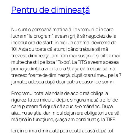
Pentru de dimineaţă
Nu sunt o persoană matinală. În vremurile în care
lucram “la program”, aveam grijă să negociez de la
început ora de start, î
n nici un caz mai devreme de
10! Asta cu toate că atunci când
trebuie
să mă
trezesc dimineaţa, am ritm mai susţinut şi bifez mai
multe chestii pe lista “To do”. La FITS aveam adesea
prima şedinţă a zilei la ora 9, aşa că trebuia să mă
trezesc foarte de dimineaţă, după orarul meu, pe la 7
jumate, adesea după doar patru ceasuri de somn.
Programul total alandala de acolo mă obliga la
rigurozitatea micului dejun, singura masă a zilei de
care puteam fi sigură că apuc s-o mănânc. După
aia… nu se ştia, dar micul dejun era obligatoriu ca să
mă ţină în funcţiune, şi aşa am continuat şi la TIFF.
Ieri, în prima dimineaţă petrecută acasă după tot