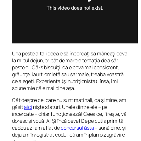
Una peste alta, ideea e să încercaţi să mâncaţi ceva
la micul dejun, oricât de mare e tentaţia de a sări
peste el. Că-s biscuiţi, că e ceva mai consistent,
grăunţe, iaurt, omletă sau sarmale, treaba voastră
ce alegeţi. Experienţa (şi nutriţionista), însă, îmi
spune mie că e mai bine aşa.
Cât despre cei care nu sunt matinali, ca şi mine, am
găsit
aici
nişte sfaturi. Unele dintre ele – pe
încercate – chiar funcţionează! Ceea ce, fireşte, vă
doresc şi vouă! A! Şi încă ceva! De pe cutia primită
cadou azi am aflat de
concursul ăsta
– sună bine, şi
deja am înregistrat codul, că am în plan o zugrăvire