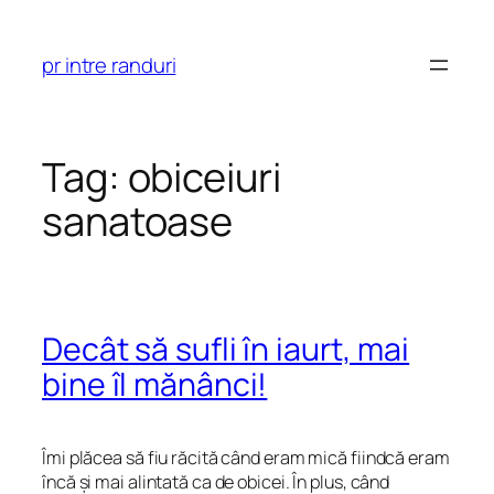
Skip
to
pr intre randuri
content
Tag:
obiceiuri
sanatoase
Decât să sufli în iaurt, mai
bine îl mănânci!
Îmi plăcea să fiu răcită când eram mică fiindcă eram
încă și mai alintată ca de obicei. În plus, când