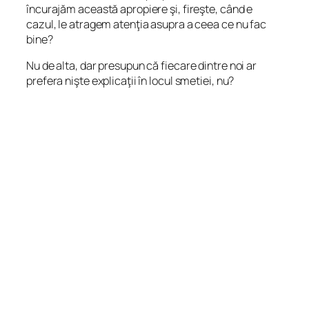
încurajăm această apropiere şi, fireşte, când e
cazul, le atragem atenţia asupra a ceea ce nu fac
bine?
Nu de alta, dar presupun că fiecare dintre noi ar
prefera nişte explicaţii în locul smetiei, nu?