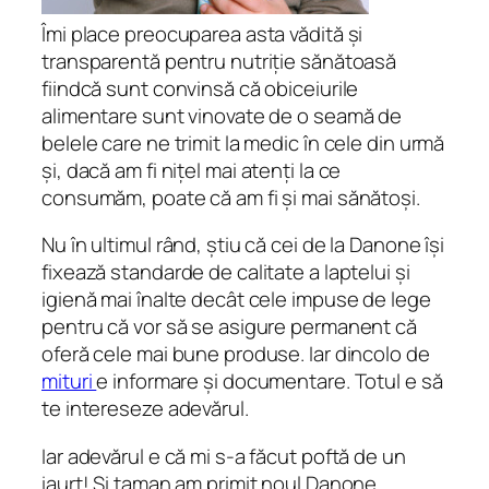
Îmi place preocuparea asta vădită și
transparentă pentru nutriție sănătoasă
fiindcă sunt convinsă că obiceiurile
alimentare sunt vinovate de o seamă de
belele care ne trimit la medic în cele din urmă
și, dacă am fi
nițel
mai atenți la ce
consumăm, poate că am fi și mai sănătoși.
Nu în ultimul rând, știu că cei de la Danone își
fixează standarde de calitate a laptelui și
igienă mai înalte decât cele impuse de lege
pentru că vor să se asigure permanent că
oferă cele mai bune produse. Iar dincolo de
mituri
e informare și documentare. Totul e să
te intereseze adevărul.
Iar adevărul e că mi s-a făcut poftă de un
iaurt! Și taman am primit noul Danone