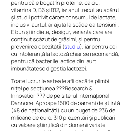
pentru că e bogat în proteine, calciu,
vitamina D, B6 și B12, iar anul trecut au apărut
și studii potrivit cărora consumul de lactate,
inclusiv iaurtul, ar ajuta la scăderea tensiunii.
E bun și în diete, desigur, varianta care are
conținut scăzut de grăsimi, și pentru
prevenirea obezității (
studiu
), iar pentru cei
cu intoleranță la lactoză chiar se recomandă,
pentru că bacteriile lactice din iaurt
imbunătățesc digestia lactozei.
Toate lucrurile astea le afli dacă te plimbi
nițel pe secțiunea ???Research &
Innovation??? de pe site-ul internațional
Dannone. Aproape 1500 de oameni de știință
(48 de naționalități) cu un buget de 236 de
milioane de euro, 310 prezentări și publicări
cu valoare științifică din domenii variate