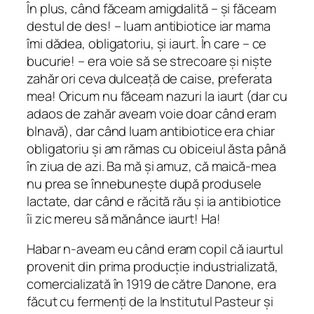
În plus, când făceam amigdalită – și făceam
destul de des! – luam antibiotice iar mama
îmi dădea, obligatoriu, și iaurt. În care – ce
bucurie! – era voie să se strecoare și niște
zahăr ori ceva dulceață de caise, preferata
mea! Oricum nu făceam nazuri la iaurt (dar cu
adaos de zahăr aveam voie doar când eram
blnavă), dar când luam antibiotice era chiar
obligatoriu și am rămas cu obiceiul ăsta până
în ziua de azi. Ba mă și amuz, că maică-mea
nu prea se înnebunește după produsele
lactate, dar când e răcită rău și ia antibiotice
îi zic mereu să mănânce iaurt! Ha!
Habar n-aveam eu când eram copil că iaurtul
provenit din prima producție industrializată,
comercializată în 1919 de către Danone, era
făcut cu fermenți de la Institutul Pasteur și