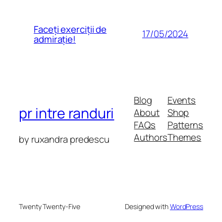
Faceți exerciții de
17/05/2024
admirație!
Blog
Events
pr intre randuri
About
Shop
FAQs
Patterns
Authors
Themes
by ruxandra predescu
Twenty Twenty-Five
Designed with
WordPress