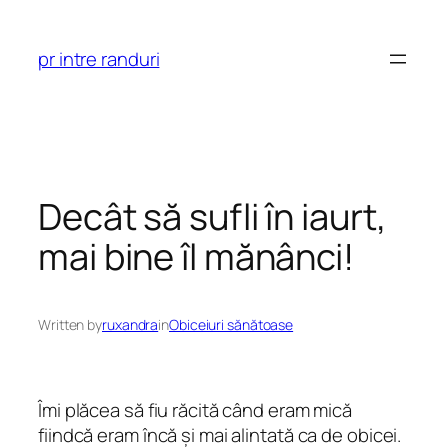
Skip
to
pr intre randuri
content
Decât să sufli în iaurt,
mai bine îl mănânci!
Written by
ruxandra
in
Obiceiuri sănătoase
Îmi plăcea să fiu răcită când eram mică
fiindcă eram încă și mai alintată ca de obicei.