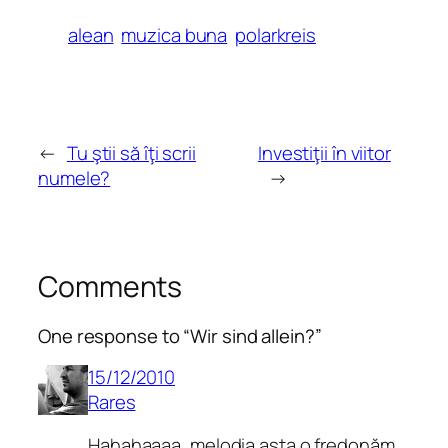
alean
muzica buna
polarkreis
←
Tu ştii să îţi scrii
Investiţii în viitor
numele?
→
Comments
One response to “Wir sind allein?”
15/12/2010
Rares
Hahahaaaa, melodia asta o fredonăm