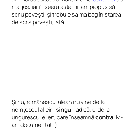
mai jos, iar în seara asta mi-am propus să
scriu poveşti, şi trebuie să mă bag în starea
de scris poveşti, iată:
Şi nu, românescul
alean
nu vine de la
nemţescul
allein
,
singur
, adică, ci de la
ungurescul
ellen
, care înseamnă
contra
. M-
am documentat :)