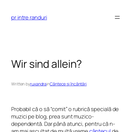
Skip
to
pr intre randuri
content
Wir sind allein?
Written by
ruxandra
in
Cântece şi încântări
Probabil că o să “comit” o rubrică specială de
muzici pe blog, prea sunt muzico-
dependentă. Dar până atunci, pentru că n-
am mai ascultat de multă vreme
cântecul
de