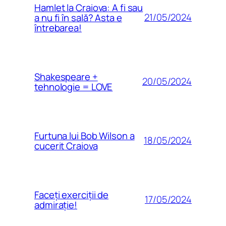
Hamlet la Craiova: A fi sau
21/05/2024
a nu fi în sală? Asta e
întrebarea!
Shakespeare +
20/05/2024
tehnologie = LOVE
Furtuna lui Bob Wilson a
18/05/2024
cucerit Craiova
Faceți exerciții de
17/05/2024
admirație!