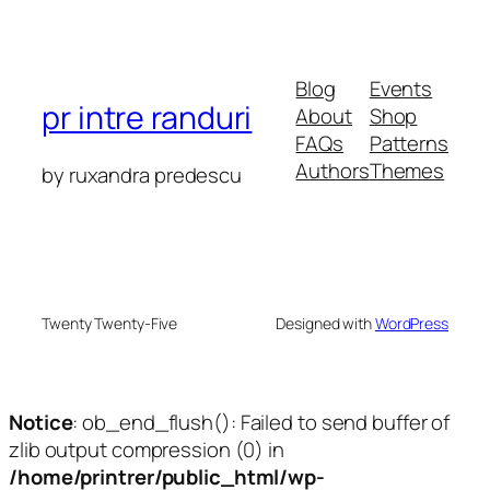
Blog
Events
pr intre randuri
About
Shop
FAQs
Patterns
Authors
Themes
by ruxandra predescu
Twenty Twenty-Five
Designed with
WordPress
Notice
: ob_end_flush(): Failed to send buffer of
zlib output compression (0) in
/home/printrer/public_html/wp-