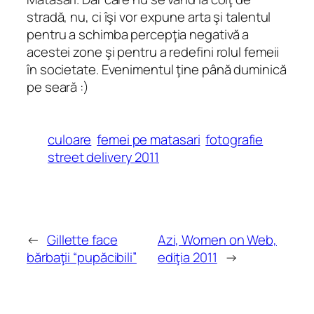
stradă, nu, ci îşi vor expune arta şi talentul
pentru a schimba percepţia negativă a
acestei zone şi pentru a redefini rolul femeii
în societate. Evenimentul ţine până duminică
pe seară :)
culoare
femei pe matasari
fotografie
street delivery 2011
←
Gillette face
Azi, Women on Web,
bărbaţii “pupăcibili”
ediţia 2011
→