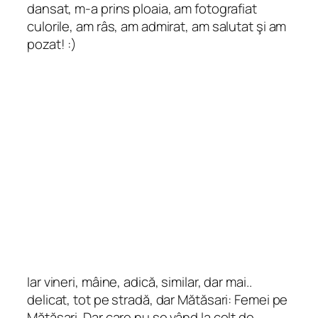
dansat, m-a prins ploaia, am fotografiat
culorile, am râs, am admirat, am salutat şi am
pozat! :)
Iar vineri, mâine, adică, similar, dar mai..
delicat, tot pe stradă, dar Mătăsari: Femei pe
Mătăsari. Dar care nu se vând la colţ de