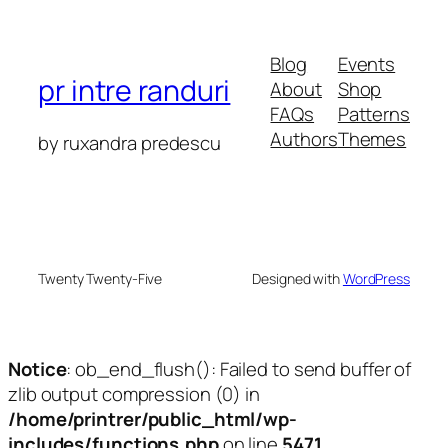
Blog
Events
pr intre randuri
About
Shop
FAQs
Patterns
Authors
Themes
by ruxandra predescu
Twenty Twenty-Five
Designed with
WordPress
Notice
: ob_end_flush(): Failed to send buffer of
zlib output compression (0) in
/home/printrer/public_html/wp-
includes/functions.php
on line
5471