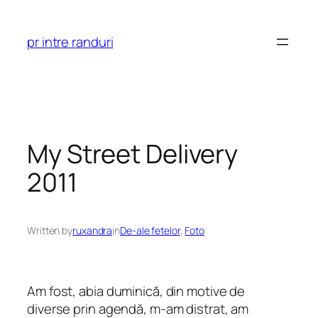
Skip
to
pr intre randuri
content
My Street Delivery
2011
Written by
ruxandra
in
De-ale fetelor
, 
Foto
Am fost, abia duminică, din motive de
diverse prin agendă, m-am distrat, am