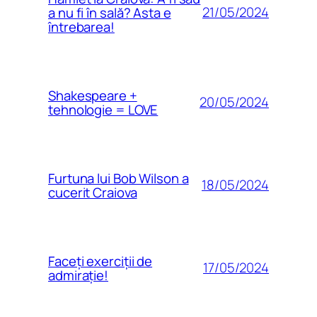
21/05/2024
a nu fi în sală? Asta e
întrebarea!
Shakespeare +
20/05/2024
tehnologie = LOVE
Furtuna lui Bob Wilson a
18/05/2024
cucerit Craiova
Faceți exerciții de
17/05/2024
admirație!