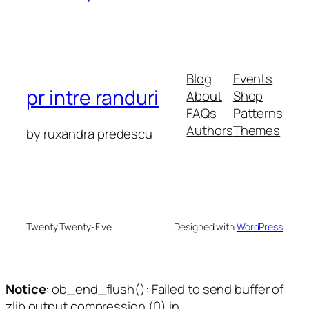
Blog
Events
pr intre randuri
About
Shop
FAQs
Patterns
Authors
Themes
by ruxandra predescu
Twenty Twenty-Five
Designed with
WordPress
Notice
: ob_end_flush(): Failed to send buffer of
zlib output compression (0) in