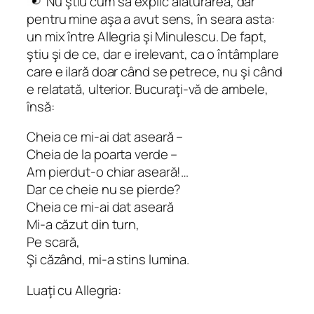
Nu ştiu cum să explic alăturarea, dar
pentru mine aşa a avut sens, în seara asta:
un mix între Allegria şi Minulescu. De fapt,
ştiu şi de ce, dar e irelevant, ca o întâmplare
care e ilară doar când se petrece, nu şi când
e relatată, ulterior. Bucuraţi-vă de ambele,
însă:
Cheia ce mi-ai dat aseară –
Cheia de la poarta verde –
Am pierdut-o chiar aseară!…
Dar ce cheie nu se pierde?
Cheia ce mi-ai dat aseară
Mi-a căzut din turn,
Pe scară,
Şi căzând, mi-a stins lumina.
Luaţi cu Allegria: