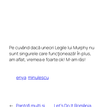
Pe cuvând dacă uneori Legile lui Murphy nu
sunt singurele care funcţionează! În plus,
am aflat, vremea e foarte ok!
M-am râs!
enya
minulescu
←
Pantofi mulţi şi
Let’s Do It România