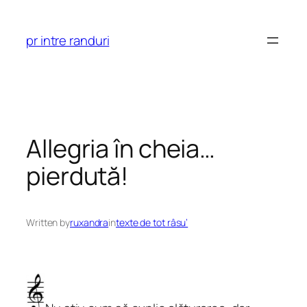
Skip
to
pr intre randuri
content
Allegria în cheia…
pierdută!
Written by
ruxandra
in
texte de tot râsu’