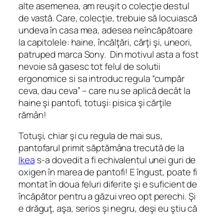
alte asemenea, am reuşit o colecţie destul
de vastă. Care, colecţie, trebuie să locuiască
undeva în casa mea, adesea neîncăpătoare
la capitolele: haine, încălţări, cărţi şi, uneori,
patruped marca Sony. Din motivul asta a fost
nevoie să gasesc tot felul de solutii
ergonomice si sa introduc regula “cumpăr
ceva, dau ceva” – care nu se aplică decât la
haine şi pantofi, totuşi: pisica şi cărţile
rămân!
Totuşi, chiar şi cu regula de mai sus,
pantofarul primit săptămâna trecută de la
Ikea
s-a dovedit a fi echivalentul unei guri de
oxigen în marea de pantofi! E îngust, poate fi
montat în doua feluri diferite şi e suficient de
încăpător pentru a găzui vreo opt perechi. Şi
e drăguţ, aşa, serios şi negru, deşi eu ştiu că