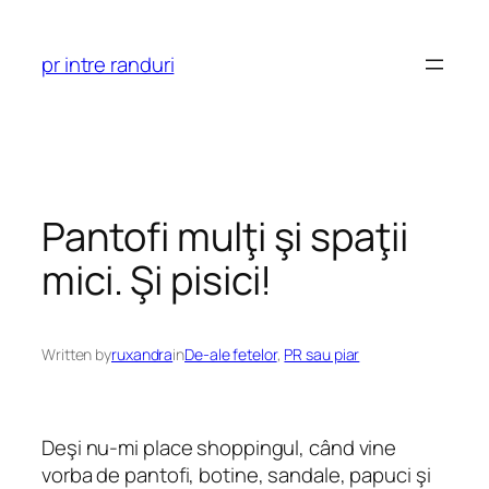
Skip
to
pr intre randuri
content
Pantofi mulţi şi spaţii
mici. Şi pisici!
Written by
ruxandra
in
De-ale fetelor
, 
PR sau piar
Deşi nu-mi place shoppingul, când vine
vorba de pantofi, botine, sandale, papuci şi