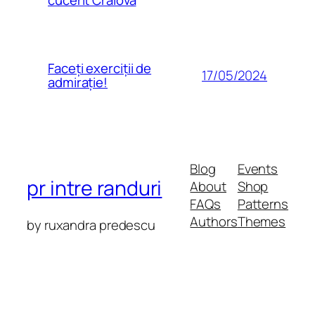
cucerit Craiova
Faceți exerciții de
17/05/2024
admirație!
Blog
Events
pr intre randuri
About
Shop
FAQs
Patterns
Authors
Themes
by ruxandra predescu