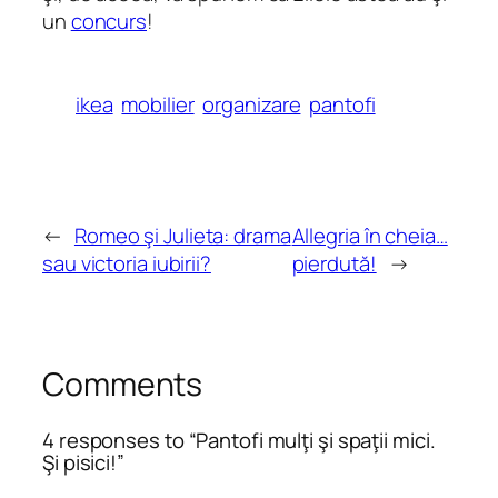
un
concurs
!
ikea
mobilier
organizare
pantofi
←
Romeo şi Julieta: drama
Allegria în cheia…
sau victoria iubirii?
pierdută!
→
Comments
4 responses to “Pantofi mulţi şi spaţii mici.
Şi pisici!”