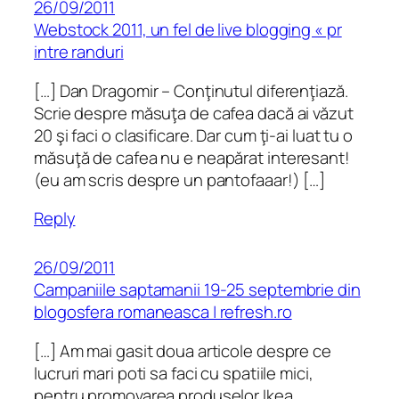
26/09/2011
Webstock 2011, un fel de live blogging « pr
intre randuri
[…] Dan Dragomir – Conţinutul diferenţiază.
Scrie despre măsuţa de cafea dacă ai văzut
20 şi faci o clasificare. Dar cum ţi-ai luat tu o
măsuţă de cafea nu e neapărat interesant!
(eu am scris despre un pantofaaar!) […]
Reply
26/09/2011
Campaniile saptamanii 19-25 septembrie din
blogosfera romaneasca | refresh.ro
[…] Am mai gasit doua articole despre ce
lucruri mari poti sa faci cu spatiile mici,
pentru promovarea produselor Ikea.