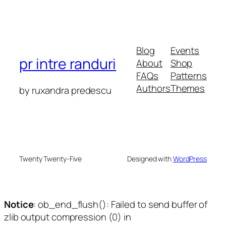
Blog
Events
pr intre randuri
About
Shop
FAQs
Patterns
Authors
Themes
by ruxandra predescu
Twenty Twenty-Five
Designed with
WordPress
Notice
: ob_end_flush(): Failed to send buffer of
zlib output compression (0) in