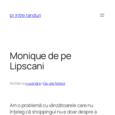
Skip
to
pr intre randuri
content
Monique de pe
Lipscani
Written by
ruxandra
in
De-ale fetelor
Am o problemă cu vânzătoarele care nu
înţeleg că shoppingul nu e doar despre a