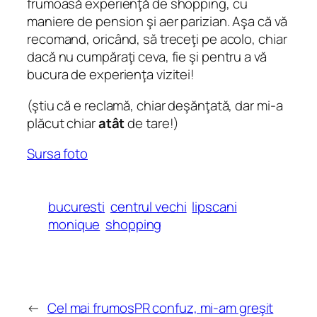
frumoasă experienţă de shopping, cu
maniere de pension şi aer parizian. Aşa că vă
recomand, oricând, să treceţi pe acolo, chiar
dacă nu cumpăraţi ceva, fie şi pentru a vă
bucura de experienţa vizitei!
(ştiu că e reclamă, chiar deşănţată, dar mi-a
plăcut chiar
atât
de tare!)
Sursa foto
bucuresti
centrul vechi
lipscani
monique
shopping
←
Cel mai frumos
PR confuz, mi-am greşit