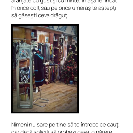
aranjate cu gust şi cu minte, în aşa fel încât
în orice colţ sau pe orice umeraş te aştepţi
să găseşti ceva drăguţ.
Nimeni nu sare pe tine să te întrebe ce cauţi,
dar dacă soliciţi să probezi ceva, o părere