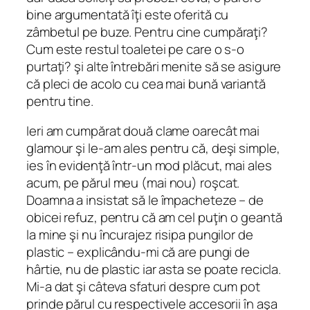
bine argumentată îţi este oferită cu
zâmbetul pe buze.
Pentru cine cumpăraţi?
Cum este restul toaletei pe care o s-o
purtaţi?
şi alte întrebări menite să se asigure
că pleci de acolo cu cea mai bună variantă
pentru tine.
Ieri am cumpărat două clame oarecât mai
glamour
şi le-am ales pentru că, deşi simple,
ies în evidenţă într-un mod plăcut, mai ales
acum, pe părul meu (mai nou) roşcat.
Doamna a insistat să le împacheteze – de
obicei refuz, pentru că am cel puţin o geantă
la mine şi nu încurajez risipa pungilor de
plastic – explicându-mi că are pungi de
hârtie, nu de plastic iar asta se poate recicla.
Mi-a dat şi câteva sfaturi despre cum pot
prinde părul cu respectivele accesorii în aşa