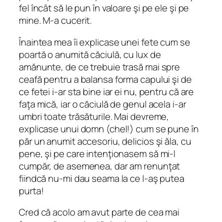
fel încât să le pun în valoare şi pe ele şi pe
mine. M-a cucerit.
Înaintea mea îi explicase unei fete cum se
poartă o anumită căciulă, cu lux de
amănunte, de ce trebuie trasă mai spre
ceafă pentru a balansa forma capului şi de
ce fetei i-ar sta bine iar ei nu, pentru că are
faţa mică, iar o căciulă de genul acela i-ar
umbri toate trăsăturile. Mai devreme,
explicase unui domn (chel!) cum se pune în
păr un anumit accesoriu, delicios şi ăla, cu
pene, şi pe care intenţionasem să mi-l
cumpăr, de asemenea, dar am renunţat
fiindcă nu-mi dau seama la ce l-aş putea
purta!
Cred că acolo am avut parte de cea mai