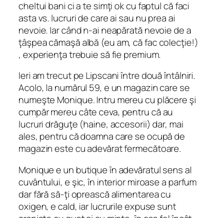
cheltui bani ci a te simţi ok cu faptul că faci
asta vs. lucruri de care ai sau nu prea ai
nevoie. Iar când n-ai neapărată nevoie de a
ţâşpea cămaşă albă (eu am, că fac colecţie!)
, experienţa trebuie să fie premium.
Ieri am trecut pe Lipscani între două întâlniri.
Acolo, la numărul 59, e un magazin care se
numeşte Monique. Intru mereu cu plăcere şi
cumpăr mereu câte ceva, pentru că au
lucruri drăguţe (haine, accesorii) dar, mai
ales, pentru că doamna care se ocupă de
magazin este cu adevărat fermecătoare.
Monique e un butique în adevăratul sens al
cuvântului, e şic, în interior miroase a parfum
dar fără să-ţi oprească alimentarea cu
oxigen, e cald, iar lucrurile expuse sunt