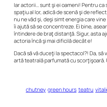
Iar actorii… sunt şi ei oameni! Pentru c
spaţiu al lor, adică de scenă şi de reflec
nu ne văd şi, deşi simt energia care vine
îi ajută să se concentreze. Ei bine, asear
întindere de braţ distanţă. Sigur, asta a
actoria încă şi mai dificilă decât e!
Dacă să vă duceţi la spectacol?! Da, să 
artă teatrală parfumată cu scorţişoară.
chutney
green hours
teatru
vital