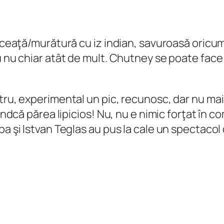
ulceaţă/murătură cu iz indian, savuroasă oricum
 nu chiar atât de mult. Chutney se poate face în
tru, experimental un pic, recunosc, dar nu mai 
iindcă părea lipicios! Nu, nu e nimic forţat în c
a şi Istvan Teglas au pus la cale un spectacol 