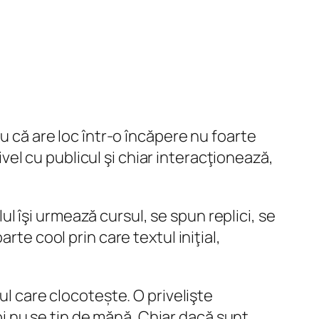
u că are loc într-o încăpere nu foarte
nivel cu publicul şi chiar interacţionează,
 îşi urmează cursul, se spun replici, se
foarte
cool
prin care textul iniţial,
ul care clocotește. O privelişte
doi nu se țin de mănă. Chiar dacă sunt