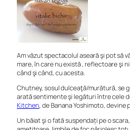
Am văzut spectacolul aseară şi pot să vă 
mare, în care nu există , reflectoare şi n
când şi când, cu acesta.
Chutney, sosul dulceaţă/murătură, se gă
arată sentimente şi legături între cele 
Kitchen
, de Banana Yoshimoto
, devine 
Un băiat şi o fată suspendați pe o scara,
amețitoare, limbile de foc pârjolesc totul