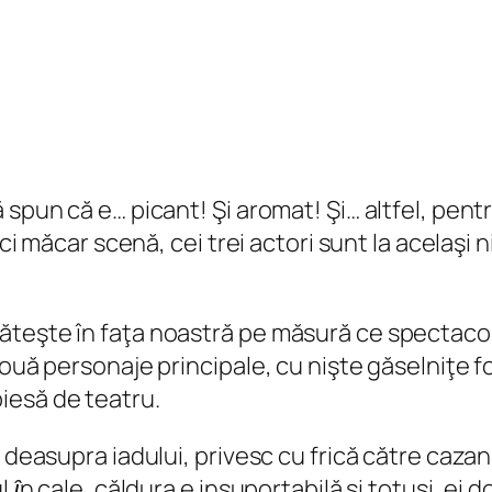
spun că e… picant! Şi aromat! Şi… altfel, pentr
ici măcar scenă, cei trei actori sunt la acelaşi 
teşte în faţa noastră pe măsură ce spectacolul
două personaje principale, cu nişte găselniţe 
piesă de teatru.
 deasupra iadului, privesc cu frică către cazan
 ȋn cale, căldura e insuportabilă şi totuși, ei 