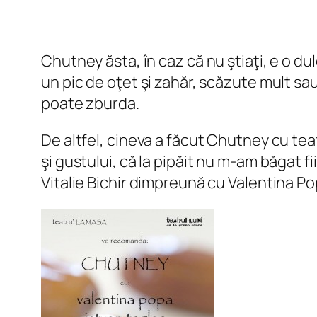
Chutney ăsta, în caz că nu ştiaţi, e o d
un pic de oţet şi zahăr, scăzute mult sau
poate zburda.
De altfel, cineva a făcut Chutney cu tea
şi gustului, că la pipăit nu m-am băgat f
Vitalie Bichir dimpreună cu Valentina Pop