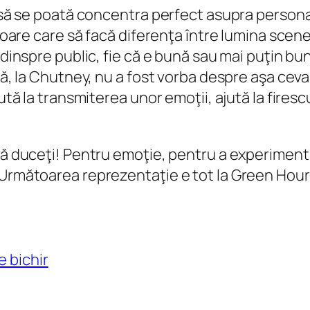
a să se poată concentra perfect asupra persona
toare care să facă diferenţa între lumina scenei 
 dinspre public, fie că e bună sau mai puţin bu
ă, la Chutney, nu a fost vorba despre aşa ceva f
jută la transmiterea unor emoţii, ajută la firesc
vă duceţi! Pentru emoţie, pentru a experimenta
 Următoarea reprezentaţie e tot la Green Hours
ie bichir