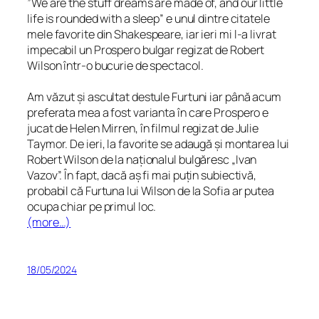
”We are the stuff dreams are made of, and our little
life is rounded with a sleep” e unul dintre citatele
mele favorite din Shakespeare, iar ieri mi l-a livrat
impecabil un Prospero bulgar regizat de Robert
Wilson într-o bucurie de spectacol.
Am văzut și ascultat destule Furtuni iar până acum
preferata mea a fost varianta în care Prospero e
jucat de Helen Mirren, în filmul regizat de Julie
Taymor. De ieri, la favorite se adaugă și montarea lui
Robert Wilson de la naționalul bulgăresc „Ivan
Vazov”. În fapt, dacă aș fi mai puțin subiectivă,
probabil că Furtuna lui Wilson de la Sofia ar putea
ocupa chiar pe primul loc.
(more…)
18/05/2024