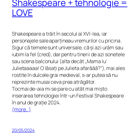
Shakespeare + tehnologie =
LOVE
Shakespeare a trăit în secolul al XVI-lea, iar
personajele sale aparțineau vremurilor cu pricina.
Sigur că temele sunt universale, că și azi urâm sau
iubim la fel (cred), dar pentru tinerii de azi sonetele
sau scena balconului (alta decât „Mama lu’
Julietaaaaa! O lăsați pe Julieta afarăăă?”), mai ales
rostite în dulcele grai medieval, s-ar putea să nu
reprezinte musai ceva prea atrăgător.
Tocmai de-aia mi se pare cu atât mai mișto
inserarea tehnologiei într-un Festival Shakespeare
în anul de grație 2024.
(more…)
20/05/2024