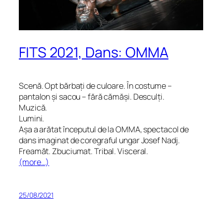
FITS 2021, Dans: OMMA
Scenă. Opt bărbați de culoare. În costume –
pantalon și sacou – fără cămăși. Desculți.
Muzică.
Lumini.
Așa a arătat începutul de la OMMA, spectacol de
dans imaginat de coregraful ungar Josef Nadj.
Freamăt. Zbuciumat. Tribal. Visceral.
(more…)
25/08/2021