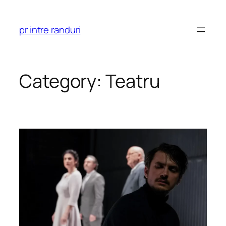
Skip
to
pr intre randuri
content
Category:
Teatru