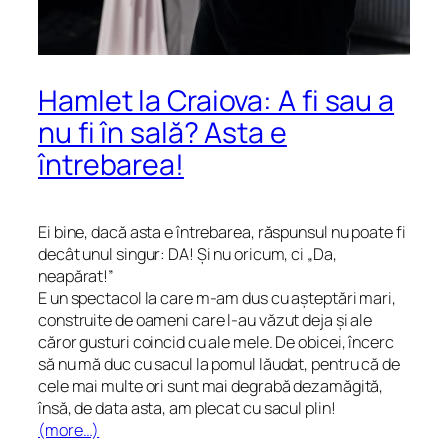
Hamlet la Craiova: A fi sau a
nu fi în sală? Asta e
întrebarea!
Ei bine, dacă asta e întrebarea, răspunsul nu poate fi
decât unul singur: DA! Și nu oricum, ci „Da,
neapărat!”
E un spectacol la care m-am dus cu așteptări mari,
construite de oameni care l-au văzut deja și ale
căror gusturi coincid cu ale mele. De obicei, încerc
să nu mă duc cu sacul la pomul lăudat, pentru că de
cele mai multe ori sunt mai degrabă dezamăgită,
însă, de data asta, am plecat cu sacul plin!
(more…)