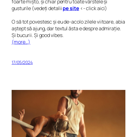
foarte mișto, și chiar pentru toate vârstele și
gusturile (vedeți detalii
pe site
<- click aici)
O să tot povestesc și eu de-acolo zilele viitoare, abia
aștept să ajung, dar textul ăsta e despre admirație.
Și bucurii. Și
good vibes
.
(more…)
17/05/2024