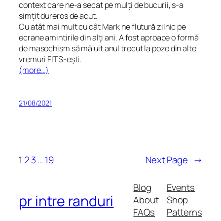
context care ne-a secat pe mulți de bucurii, s-a
simțit dureros de acut.
Cu atât mai mult cu cât Mark ne flutură zilnic pe
ecrane amintirile din alți ani. A fost aproape o formă
de masochism să mă uit anul trecut la poze din alte
vremuri FITS-ești.
(more…)
21/08/2021
1
2
3
…
19
Next Page
→
Blog
Events
pr intre randuri
About
Shop
FAQs
Patterns