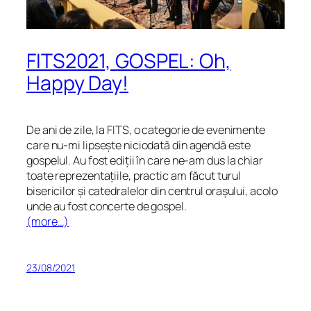
FITS2021, GOSPEL: Oh,
Happy Day!
De ani de zile, la FITS, o categorie de evenimente
care nu-mi lipsește niciodată din agendă este
gospelul. Au fost ediții în care ne-am dus la chiar
toate reprezentațiile, practic am făcut turul
bisericilor și catedralelor din centrul orașului, acolo
unde au fost concerte de gospel.
(more…)
23/08/2021