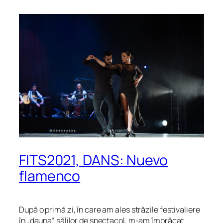
FITS2021, DANS: Nuevo
flamenco
După o primă zi, în care am ales străzile festivaliere
în „dauna” sălilor de spectacol, m-am îmbrăcat