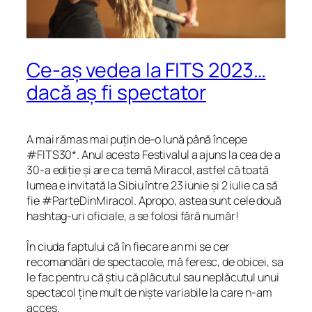
Ce-aș vedea la FITS 2023…
dacă aș fi spectator
A mai rămas mai puțin de-o lună până începe
#FITS30*. Anul acesta Festivalul a ajuns la cea de a
30-a ediție și are ca temă Miracol, astfel că toată
lumea e invitată la Sibiu între 23 iunie și 2 iulie ca să
fie #ParteDinMiracol. Apropo, astea sunt cele două
hashtag-uri oficiale, a se folosi fără număr!
În ciuda faptului că în fiecare an mi se cer
recomandări de spectacole, mă feresc, de obicei, sa
le fac pentru că știu că plăcutul sau neplăcutul unui
spectacol ține mult de niște variabile la care n-am
acces.