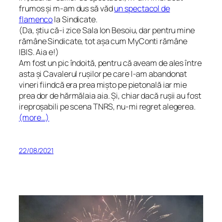
frumos și m-am dus să văd
un spectacol de
flamenco
la Sindicate.
(Da, știu că-i zice Sala
Ion Besoiu
, dar pentru mine
rămâne Sindicate, tot așa cum MyConti rămâne
IBIS. Aia e!)
Am fost un pic îndoită, pentru că aveam de ales între
asta și
Cavalerul
rușilor pe care l-am abandonat
vineri fiindcă era prea mișto pe pietonală iar mie
prea dor de hărmălaia
aia
.
Și, chiar dacă rușii au fost
ireproșabili pe scena TNRS, nu-mi regret alegerea.
(more…)
22/08/2021