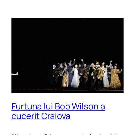
Furtuna lui Bob Wilson a
cucerit Craiova