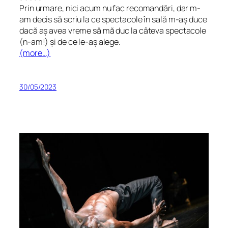
Prin urmare, nici acum nu fac recomandări, dar m-
am decis să scriu la ce spectacole în sală m-aș duce
dacă aș avea vreme să mă duc la câteva spectacole
(n-am!) și de ce le-aș alege.
(more…)
30/05/2023