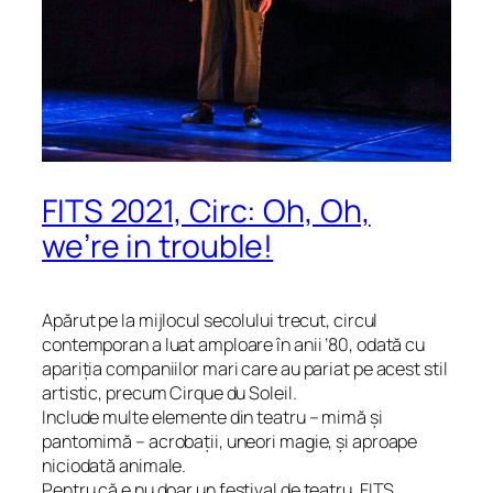
FITS 2021, Circ: Oh, Oh,
we’re in trouble!
Apărut pe la mijlocul secolului trecut, circul
contemporan a luat amploare în anii ’80, odată cu
apariția companiilor mari care au pariat pe acest stil
artistic, precum Cirque du Soleil.
Include multe elemente din teatru – mimă și
pantomimă – acrobații, uneori magie, și aproape
niciodată animale.
Pentru că e nu
doar
un festival de teatru, FITS