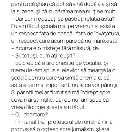
pentru că ştiau că pot să vină după aia şi să
ia şi zece, şi că supărarea mea nu ţine mult.
– Dar cum reuşeaţi să păstraţi relaţia asta?
Eu am făcut şcoala mai pe vremuri şi exista
un respect faţă de dascăl, faţă de învăţătură,
un respect care acum pare că nu mai există.
– Acuma e o tristeţe fără măsură, da.
– Şi, totuşi, cum aţi reuşit?
– Eu cred că e şi o chestie de vocaţie. Şi
mereu le-am spus şi elevilor să meargă la o
şcoală pentru care să simtă chemare, că
asta e cel mai important, nu la ce vor părinţii.
Şi părinţii mei ar fi vrut să mă îndrept spre
ceva mai ştiinţific, dar eu nu, am spus că
vreau filologie şi asta am făcut.
– O… chemare?
– Prin anul trei, profesorul de română mi-a
propus să o cotesc spre jurnalism, şi era