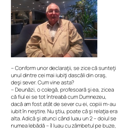
– Conform unor declaraţii, se zice că sunteţi
unul dintre cei mai iubiţi dascăli din oraş,
deşi sever. Cum vine asta?
– Deunăzi, o colegă, profesoară şi ea, zicea
că fiul ei se tot întreabă cum Dumnezeu,
dacă am fost atât de sever cu ei, copiii m-au
iubit în neştire. Nu ştiu, poate că şi relaţia era
alta. Adică şi atunci când luau un 2 – doiul se
numea lebădă – îl luau cu zâmbetul pe buze,