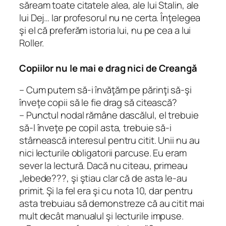
săream toate citatele alea, ale lui Stalin, ale
lui Dej… Iar profesorul nu ne certa. Înţelegea
şi el că preferăm istoria lui, nu pe cea a lui
Roller.
Copiilor nu le mai e drag nici de Creangă
– Cum putem să-i învăţăm pe părinţi să-şi
înveţe copii să le fie drag să citească?
– Punctul nodal rămâne dascălul, el trebuie
să-l înveţe pe copil asta, trebuie să-i
stârnească interesul pentru citit. Unii nu au
nici lecturile obligatorii parcuse. Eu eram
sever la lectură. Dacă nu citeau, primeau
„lebede???, şi ştiau clar că de asta le-au
primit. Şi la fel era şi cu nota 10, dar pentru
asta trebuiau să demonstreze că au citit mai
mult decât manualul şi lecturile impuse.