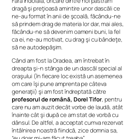
Fără îndoială, oricare dintre noi păstrăm
dragă şi preţioasă amintire unor dascăli ce
ne-au format în anii de şcoală, făcându-ne
să prindem drag de materia lor dar, mai ales,
făcându-ne să devenim oameni buni, la fel
ca ei, ne-au motivat, cu drag şi cu bândeţe,
să ne autodepăşim.
Când am fost la Oradea, am întrebat în
dreapta şi-n stânga de un dascăl special al
oraşului (în fiecare loc există un asemenea
om care îşi pune amprenta pe câteva
generaţii) şi am fost îndreptată către
profesorul de română, Dorel Tifor
, pentru
care nu am auzit decât vorbe de laudă, atât
înainte cât şi după ce am stat de vorbă cu
dânsul. De altfel, a acceptat cumva rezervat
întâlnirea noastră fiindcă, zice domnia sa,
“eu doar mi-am făcut treaba”.