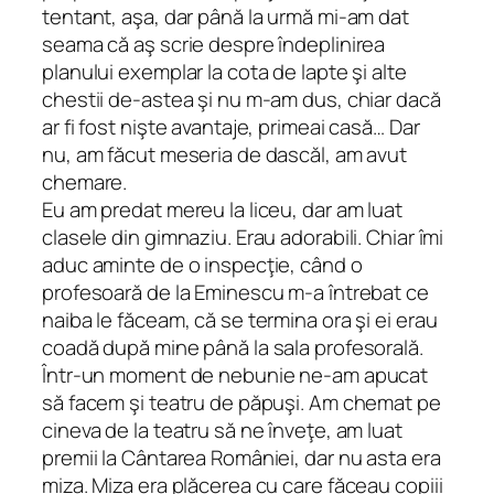
tentant, aşa, dar până la urmă mi-am dat
seama că aş scrie despre îndeplinirea
planului exemplar la cota de lapte şi alte
chestii de-astea şi nu m-am dus, chiar dacă
ar fi fost nişte avantaje, primeai casă… Dar
nu, am făcut meseria de dascăl, am avut
chemare.
Eu am predat mereu la liceu, dar am luat
clasele din gimnaziu. Erau adorabili. Chiar îmi
aduc aminte de o inspecţie, când o
profesoară de la Eminescu m-a întrebat ce
naiba le făceam, că se termina ora şi ei erau
coadă după mine până la sala profesorală.
Într-un moment de nebunie ne-am apucat
să facem şi teatru de păpuşi. Am chemat pe
cineva de la teatru să ne înveţe, am luat
premii la Cântarea României, dar nu asta era
miza. Miza era plăcerea cu care făceau copiii