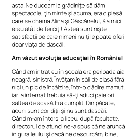
asta. Ne duceam la grădiniţe să dăm
spectacole, ţin minte şi acuma, era o piesă
care se chema
Alina şi Gâscănelul
, ăia mici
erau atât de fericiţi! Astea sunt nişte
satisfacţii pe care nimeni nu ţi le poate oferi,
doar viaţa de dascăl.
Am văzut evoluţia educaţiei în România!
Când am intrat eu în şcoală era perioada aia
neagră, sinistră. Învăţam în săli de clasă fără
nici un pic de încălzire, într-o clădire mamut,
iar la internat trebuia să-ţi aduci paie ori
saltea de acasă. Era cumplit. Din păcate,
acum sunt condiţii şi nu sunt dascăli.
Când m-am întors la liceu, după facultate,
directorul de atunci ne-a spus că ne aruncă
în gura leului şi dacă ne descurcăm, bine,