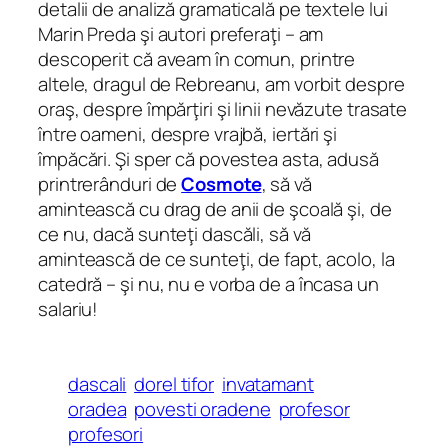
detalii de analiză gramaticală pe textele lui
Marin Preda şi autori preferaţi – am
descoperit că aveam în comun, printre
altele, dragul de Rebreanu, am vorbit despre
oraş, despre împărţiri şi linii nevăzute trasate
între oameni, despre vrajbă, iertări şi
împăcări. Şi sper că povestea asta, adusă
printrerânduri
de
Cosmote
, să vă
amintească cu drag de anii de şcoală şi, de
ce nu, dacă sunteţi dascăli, să vă
amintească de ce sunteţi, de fapt, acolo, la
catedră – şi nu, nu e vorba de a încasa un
salariu!
dascali
dorel tifor
invatamant
oradea
povesti oradene
profesor
profesori