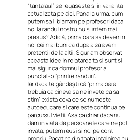
“tantalaul” se regaseste si in varianta
actualizata pe aici. Pana la urma, cum
putem sa ii blamam pe profesori daca
noi la randul nostru nu suntem mai
presus? Adică, prima oara sa devenim
noi cei mai buni ca dupaia sa avem
pretentii de la altii. Sigur am observat
aceasta idee in relatarea ta si sunt si
mai sigur ca domnul profesor a
punctat-o “printre randuri”.
Iar daca te gândești că “prima oara
trebuia ca cineva sa ne invete ca sa
stim” exista ceva ce se numeste
autoeducare si care este continua pe
parcursul vietii. Asa ca chiar daca nu
dam in viata de persoanele care ne pot
invata, putem reusi si noi pe cont
propriu. Pacat ca din toata intalnirea cu