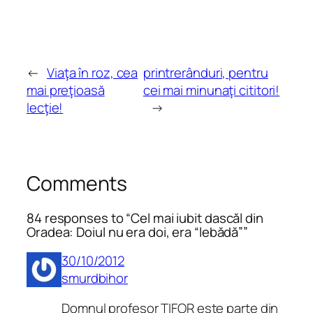
←
Viaţa în roz, cea
printrerânduri, pentru
mai preţioasă
cei mai minunaţi cititori!
lecţie!
→
Comments
84 responses to “Cel mai iubit dascăl din
Oradea: Doiul nu era doi, era “lebădă””
30/10/2012
smurdbihor
Domnul profesor TIFOR este parte din