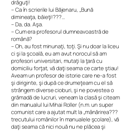
drăguţi!
– Ca în scrierile lui Băjenaru, „Bună
dimineaţa, băieţi!???…
– Da, da. Aşa.
– Cum era profesorul dumneavoastră de
română?
– Oh, au fost minunaţi, toţi. Şi nu doar la liceu
ci şi la şcoală, eu am avut norocul să am
profesori universitari, mutaţi la ţară cu
domiciliu forţat, vă daţi seama ce carte ştiau!
Aveam un profesor de istorie care ne-a fost
şi diriginte, şi după ce drumeţeam cu el să
strângem diverse cioburi, şi ne povestea o
grămadă de lucruri, veneam la clasă şi citeam
din manualul lui Mihai Roller (n.m. un super
comunist care a ajutat mult la „mânărirea???
trecutului românilor în manualele şcolare), vă
daţi seama că nici nouă nu ne plăcea şi