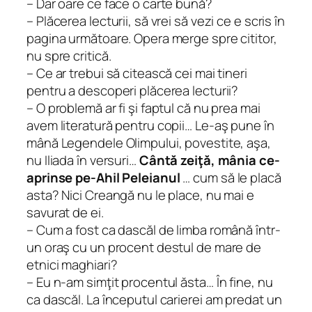
– Dar oare ce face o carte bună?
– Plăcerea lecturii, să vrei să vezi ce e scris în
pagina următoare. Opera merge spre cititor,
nu spre critică.
– Ce ar trebui să citească cei mai tineri
pentru a descoperi plăcerea lecturii?
– O problemă ar fi şi faptul că nu prea mai
avem literatură pentru copii… Le-aş pune în
mână Legendele Olimpului, povestite, aşa,
nu Iliada în versuri…
Cântă zeiţă, mânia ce-
aprinse pe-Ahil Peleianul
… cum să le placă
asta? Nici Creangă nu le place, nu mai e
savurat de ei.
– Cum a fost ca dascăl de limba română într-
un oraş cu un procent destul de mare de
etnici maghiari?
– Eu n-am simţit procentul ăsta… În fine, nu
ca dascăl. La începutul carierei am predat un