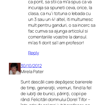
ca pont, sa stii ca mi’a spus ca va
incuraja sa spuneti ceva, orice, la
clasa, ca nu’i totuna o lebada cu
un 3 sau un 4! altel, iti multumesc
mult pentru ganduri, o sa incerc sa
fac cumva sa ajunga articolul si
comentariile voastre la dansul.
mi’as fi dorit sa’l am profesor!
Reply
30/10/2012
Mirela Pater
Sunt dascăli care depăşesc barierele
de timp, generaţii, vremuri, fiind la fel
de iubiţi de bunici, părinţi, copii pe
rând. Felicitări domnului Dorel Tifor –