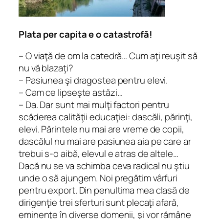
Plata
per capita
e o catastrofă!
– O viaţă de om la catedră… Cum aţi reuşit să
nu vă blazaţi?
– Pasiunea şi dragostea pentru elevi.
– Cam ce lipseşte astăzi…
– Da. Dar sunt mai mulţi factori pentru
scăderea calităţii educaţiei: dascăli, părinţi,
elevi. Părintele nu mai are vreme de copii,
dascălul nu mai are pasiunea aia pe care ar
trebui s-o aibă, elevul e atras de altele…
Dacă nu se va schimba ceva radical nu ştiu
unde o să ajungem. Noi pregătim vârfuri
pentru export. Din penultima mea clasă de
dirigenţie trei sferturi sunt plecaţi afară,
eminenţe în diverse domenii, şi vor rămâne