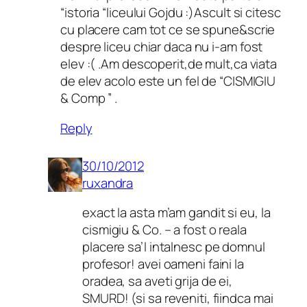
“istoria “liceului Gojdu :)Ascult si citesc
cu placere cam tot ce se spune&scrie
despre liceu chiar daca nu i-am fost
elev :( .Am descoperit,de mult,ca viata
de elev acolo este un fel de “CISMIGIU
& Comp ” .
Reply
30/10/2012
ruxandra
exact la asta m’am gandit si eu, la
cismigiu & Co. – a fost o reala
placere sa’l intalnesc pe domnul
profesor! avei oameni faini la
oradea, sa aveti grija de ei,
SMURD! (si sa reveniti, fiindca mai