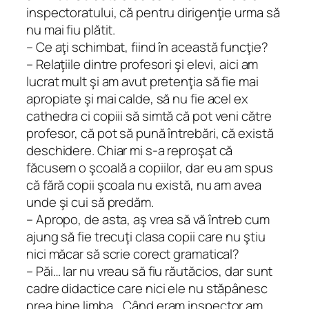
inspectoratului, că pentru dirigenţie urma să
nu mai fiu plătit.
– Ce aţi schimbat, fiind în această funcţie?
– Relaţiile dintre profesori şi elevi, aici am
lucrat mult şi am avut pretenţia să fie mai
apropiate şi mai calde, să nu fie acel
ex
cathedra
ci copiii să simtă că pot veni către
profesor, că pot să pună întrebări, că există
deschidere. Chiar mi s-a reproşat că
făcusem o şcoală a copiilor, dar eu am spus
că fără copii şcoala nu există, nu am avea
unde şi cui să predăm.
– Apropo, de asta, aş vrea să vă întreb cum
ajung să fie trecuţi clasa copii care nu ştiu
nici măcar să scrie corect gramatical?
– Păi… Iar nu vreau să fiu răutăcios, dar sunt
cadre didactice care nici ele nu stăpânesc
prea bine limba… Când eram inspector am