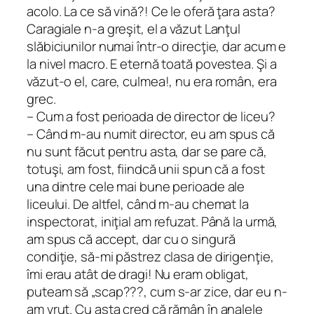
acolo. La ce să vină?! Ce le oferă ţara asta?
Caragiale n-a greşit, el a văzut Lanţul
slăbiciunilor numai într-o direcţie, dar acum e
la nivel macro. E eternă toată povestea. Şi a
văzut-o el, care, culmea!, nu era român, era
grec.
– Cum a fost perioada de director de liceu?
– Când m-au numit director, eu am spus că
nu sunt făcut pentru asta, dar se pare că,
totuşi, am fost, fiindcă unii spun că a fost
una dintre cele mai bune perioade ale
liceului. De altfel, când m-au chemat la
inspectorat, iniţial am refuzat. Până la urmă,
am spus că accept, dar cu o singură
condiţie, să-mi păstrez clasa de dirigenţie,
îmi erau atât de dragi! Nu eram obligat,
puteam să „scap???, cum s-ar zice, dar eu n-
am vrut. Cu asta cred că rămân în analele