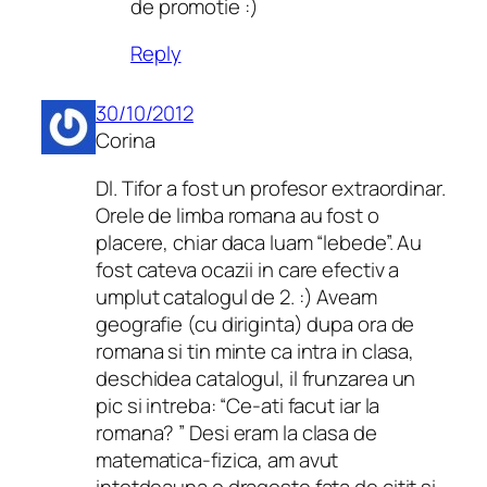
de promotie :)
Reply
30/10/2012
Corina
Dl. Tifor a fost un profesor extraordinar.
Orele de limba romana au fost o
placere, chiar daca luam “lebede”. Au
fost cateva ocazii in care efectiv a
umplut catalogul de 2. :) Aveam
geografie (cu diriginta) dupa ora de
romana si tin minte ca intra in clasa,
deschidea catalogul, il frunzarea un
pic si intreba: “Ce-ati facut iar la
romana? ” Desi eram la clasa de
matematica-fizica, am avut
intotdeauna o dragoste fata de citit si