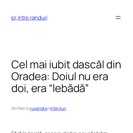
Skip
to
pr intre randuri
content
Cel mai iubit dascăl din
Oradea: Doiul nu era
doi, era “lebădă”
Written by
ruxandra
in
Interviuri