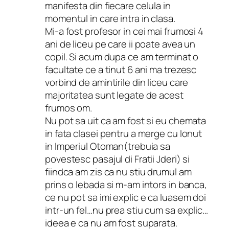
manifesta din fiecare celula in
momentul in care intra in clasa.
Mi-a fost profesor in cei mai frumosi 4
ani de liceu pe care ii poate avea un
copil. Si acum dupa ce am terminat o
facultate ce a tinut 6 ani ma trezesc
vorbind de amintirile din liceu care
majoritatea sunt legate de acest
frumos om.
Nu pot sa uit ca am fost si eu chemata
in fata clasei pentru a merge cu Ionut
in Imperiul Otoman(trebuia sa
povestesc pasajul di Fratii Jderi) si
fiindca am zis ca nu stiu drumul am
prins o lebada si m-am intors in banca,
ce nu pot sa imi explic e ca luasem doi
intr-un fel…nu prea stiu cum sa explic…
ideea e ca nu am fost suparata.