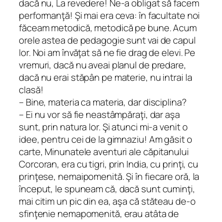
dacă nu, La revedere! Ne-a obligat să facem
performanţă! Şi mai era ceva: în facultate noi
făceam metodică, metodică pe bune. Acum
orele astea de pedagogie sunt vai de capul
lor. Noi am învăţat să ne fie drag de elevi. Pe
vremuri, dacă nu aveai planul de predare,
dacă nu erai stăpân pe materie, nu intrai la
clasă!
– Bine, materia ca materia, dar disciplina?
– Ei nu vor să fie neastâmpăraţi, dar aşa
sunt, prin natura lor. Şi atunci mi-a venit o
idee, pentru cei de la gimnaziu! Am găsit o
carte, Minunatele aventuri ale căpitanului
Corcoran, era cu tigri, prin India, cu prinţi, cu
prinţese, nemaipomenită. Şi în fiecare oră, la
început, le spuneam că, dacă sunt cuminţi,
mai citim un pic din ea, aşa că stăteau de-o
sfinţenie nemapomenită, erau atâta de