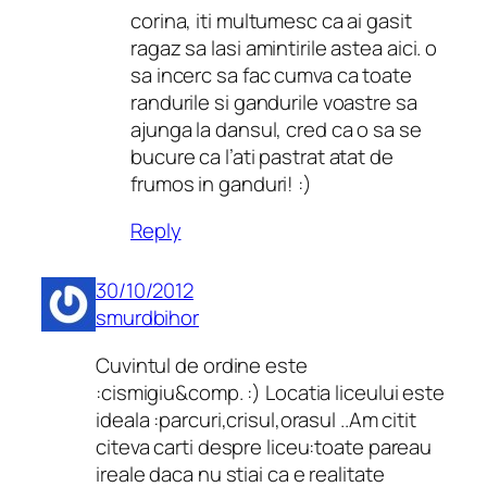
corina, iti multumesc ca ai gasit
ragaz sa lasi amintirile astea aici. o
sa incerc sa fac cumva ca toate
randurile si gandurile voastre sa
ajunga la dansul, cred ca o sa se
bucure ca l’ati pastrat atat de
frumos in ganduri! :)
Reply
30/10/2012
smurdbihor
Cuvintul de ordine este
:cismigiu&comp. :) Locatia liceului este
ideala :parcuri,crisul,orasul ..Am citit
citeva carti despre liceu:toate pareau
ireale daca nu stiai ca e realitate