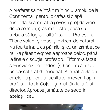
A preferat să ne întâlnim în holul amplu de la
Continental, pentru o cafea şi o apă
minerală, şi am stat la poveşti preţ de vreo
două ceasuri, şi aş mai fi stat, dacă nu
trebuia să fug la o altă întâlnire. Profesorul
Tifor e volubil şi vesel şi extrem de natural.
Nu foarte înalt, cu păr alb, şi cu un zâmbet ce
nu i-a părăsit expresia aproape deloc, până
la finele discuţiei profesorul Tifor m-a făcut
să-i invidiez pe orădeni (şi) pentru a fi avut
un dascăl atât de minunat! A intrat la Gojdu
ca elev, a plecat la facultate, a revenit apoi
profesor, tot la Gojdu, şi, mai târziu, a fost
director. Aproape jumătate de secol în
acelaşi liceu!