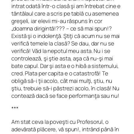
intrat odată într-o clasă şi am întrebat cine e
tăntălaul care a scris pe tablă cu asemenea
greşeli, iar elevii mi-au răspuns în cor
„doamna dirigintă!??? – ce să mai spun!?
Există şi o indolenţă. Ştiţi că acum nu se mai
verifică temele la clasă? Se dau, dar nu se
verifică! Văd la nepotul meu asta. Nu i se
controlează, şi ştie asta, aşa că nu-şi mai
bate capul. Dar şi asta e o hibă a sistemului,
cred. Plata
per capita
e o catastrofă! Te
obligă să-i ţii acolo, cât mai mulţi, ştiu, nu
ştiu, trebuie să-i păstrezi acolo, în clasă! Nu
contează dacă se face performanţa sau nu!
***
Am stat ceva la poveşti cu Profesorul, o
adevărată plăcere, vă spun!, intrând până în