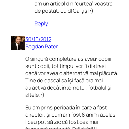
am un articol din “curtea” voastra
de postat, cu dl Carţiş! :)
Reply
30/10/2012
Bogdan Pater
O singură completare aș avea: copiii
sunt copii; tot timpul vor fi distrași
dacă vor avea o alternativă mai plăcută.
Ține de dascăl să își facă ora mai
atractivă decât internetul, fotbalul și
altele. :)
Eu am prins perioada în care a fost
director, și cum am fost 8 ani în același
liceu pot să zic că fost cea mai
frumoasă perioadă. Felicitări!!!