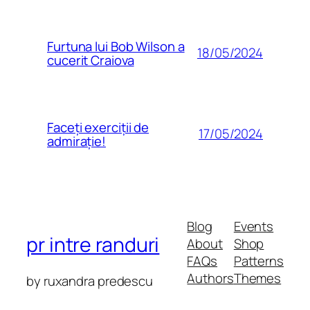
Furtuna lui Bob Wilson a
18/05/2024
cucerit Craiova
Faceți exerciții de
17/05/2024
admirație!
Blog
Events
pr intre randuri
About
Shop
FAQs
Patterns
Authors
Themes
by ruxandra predescu