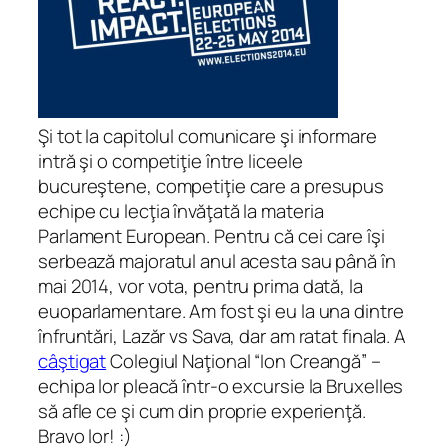
Şi tot la capitolul comunicare şi informare
intră şi o competiţie între liceele
bucureştene, competiţie care a presupus
echipe cu lecţia învăţată la
materia
Parlament European. Pentru că cei care îşi
serbează majoratul anul acesta sau până în
mai 2014, vor vota, pentru prima dată, la
euoparlamentare. Am fost şi eu la una dintre
înfruntări, Lazăr vs Sava, dar am ratat finala. A
câştigat
Colegiul Naţional “Ion Creangă” –
echipa lor pleacă într-o excursie la Bruxelles
să afle ce şi cum din proprie experienţă.
Bravo lor! :)