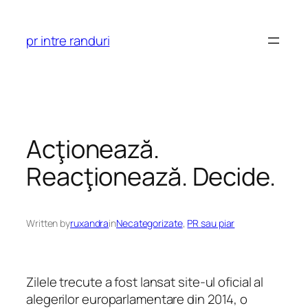
Skip
to
pr intre randuri
content
Acţionează.
Reacţionează. Decide.
Written by
ruxandra
in
Necategorizate
, 
PR sau piar
Zilele trecute a fost lansat site-ul oficial al
alegerilor europarlamentare din 2014, o