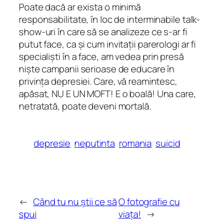
Poate dacă ar exista o minimă
responsabilitate, în loc de interminabile talk-
show-uri în care să se analizeze
ce s-ar fi
putut face
, ca și cum invitații parerologi ar fi
specialiști în
a face
, am vedea prin presă
niște campanii serioase de educare în
privința depresiei. Care, vă reamintesc,
apăsat, NU E UN MOFT! E o boală! Una care,
netratată, poate deveni mortală.
depresie
neputinta
romania
suicid
←
Când tu nu știi ce să
O fotografie cu
spui
viața!
→