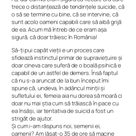
trece o distanțează de tendințele suicide, că
o să se termine cu bine, că se intervine, că
sunt acolo oameni capabili care să aibă grijă
de ea. Acum mă întreb de ce eram așa
sigură, că doar trăiesc în România!
Să-ți pui capăt vieții e un proces care
sfidează instinctul primar de supraviețuire și
doar cineva care suferă de o boală psihică e
capabil de un astfel de demers. Însă faptul
că nu s-a aruncat de la bun început îmi
spune că, undeva, în adâncul minții și
sufletului ei, femeia aia nu dorea să moară ci
doar nu mai știa cum să trăiască în pace cu
ea însăși, iar tentativa de suicid a fost un
strigăt de ajutor.
Și cum i-am răspuns noi, semenii ei,
oamenii? Am lăsat-o 35 de ore să macine