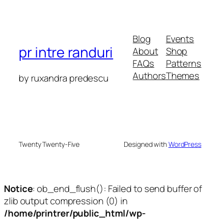
Blog
Events
pr intre randuri
About
Shop
FAQs
Patterns
Authors
Themes
by ruxandra predescu
Twenty Twenty-Five
Designed with
WordPress
Notice
: ob_end_flush(): Failed to send buffer of
zlib output compression (0) in
/home/printrer/public_html/wp-