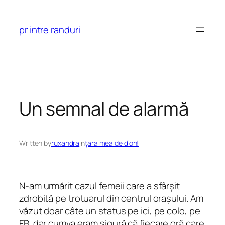
Skip
to
pr intre randuri
content
Un semnal de alarmă
Written by
ruxandra
in
ţara mea de d’oh!
N-am urmărit cazul femeii care a sfârșit
zdrobită pe trotuarul din centrul orașului. Am
văzut doar câte un status pe ici, pe colo, pe
FB, dar cumva eram sigură că fiecare oră care