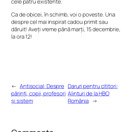
cele patru existente.
Ca de obicei, în schimb, voi o poveste. Una
despre cel mai inspirat cadou primit sau
dăruit! Aveți vreme până marți, 15 decembrie,
la ora 12!
←
Antisocial: Despre
Daruri pentru cititori:
părinți, copii, profesori
Alinturi de la HBO
și sistem
România
→