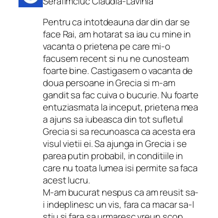
Serafimciuc Claudia-Lavinia
Pentru ca intotdeauna dar din dar se
face Rai, am hotarat sa iau cu mine in
vacanta o prietena pe care mi-o
facusem recent si nu ne cunosteam
foarte bine. Castigasem o vacanta de
doua persoane in Grecia si m-am
gandit sa fac cuiva o bucurie. Nu foarte
entuziasmata la inceput, prietena mea
a ajuns sa iubeasca din tot sufletul
Grecia si sa recunoasca ca acesta era
visul vietii ei. Sa ajunga in Grecia i se
parea putin probabil, in conditiile in
care nu toata lumea isi permite sa faca
acest lucru.
M-am bucurat nespus ca am reusit sa-
i indeplinesc un vis, fara ca macar sa-l
stiu si fara sa urmaresc vreun scop