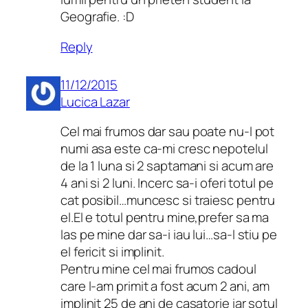
Geografie. :D
Reply
11/12/2015
Lucica Lazar
Cel mai frumos dar sau poate nu-l pot
numi asa este ca-mi cresc nepotelul
de la 1 luna si 2 saptamani si acum are
4 ani si 2 luni. Incerc sa-i oferi totul pe
cat posibil…muncesc si traiesc pentru
el.El e totul pentru mine,prefer sa ma
las pe mine dar sa-i iau lui…sa-l stiu pe
el fericit si implinit.
Pentru mine cel mai frumos cadoul
care l-am primit a fost acum 2 ani, am
implinit 25 de ani de casatorie iar sotul