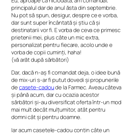
Eu, aproape ca niciodată, am comandat
principalul dar de anul ăsta din septembrie.
Nu pot să spun, desigur, despre ce e vorba,
dar sunt super încântată și știu că și
destinatarii vor fi. E vorba de ceva ce primesc
prietenii mei, plus câte un mic extra,
personalizat pentru fiecare, acolo unde e
vorba de copii cuminți, haha!
(vă arăt după sărbători)
Dar, dacă n-aș fi comandat deja, o idee bună
de mix-uri s-ar fi putut dovedi și propunerile
de
casete-cadou
de la Farmec. Aveau câteva
și până acum, dar cu ocazia acestor
sărbători și-au diversificat oferta într-un mod
mai mult decât mulțumitor, atât pentru
domni cât și pentru doamne.
Iar acum casetele-cadou conțin câte un