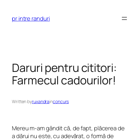
Skip
to
pr intre randuri
content
Daruri pentru cititori:
Farmecul cadourilor!
Written by
ruxandra
in
concurs
Mereu m-am gândit că, de fapt, plăcerea de
a dărui nu este, cu adevărat, o formă de