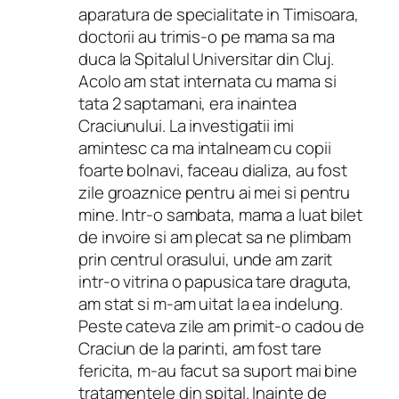
aparatura de specialitate in Timisoara,
doctorii au trimis-o pe mama sa ma
duca la Spitalul Universitar din Cluj.
Acolo am stat internata cu mama si
tata 2 saptamani, era inaintea
Craciunului. La investigatii imi
amintesc ca ma intalneam cu copii
foarte bolnavi, faceau dializa, au fost
zile groaznice pentru ai mei si pentru
mine. Intr-o sambata, mama a luat bilet
de invoire si am plecat sa ne plimbam
prin centrul orasului, unde am zarit
intr-o vitrina o papusica tare draguta,
am stat si m-am uitat la ea indelung.
Peste cateva zile am primit-o cadou de
Craciun de la parinti, am fost tare
fericita, m-au facut sa suport mai bine
tratamentele din spital. Inainte de