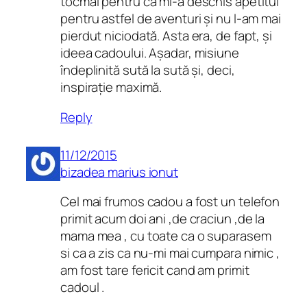
tocmai pentru că mi-a deschis apetitul
pentru astfel de aventuri și nu l-am mai
pierdut niciodată. Asta era, de fapt, și
ideea cadoului. Așadar, misiune
îndeplinită sută la sută și, deci,
inspirație maximă.
Reply
11/12/2015
bizadea marius ionut
Cel mai frumos cadou a fost un telefon
primit acum doi ani ,de craciun ,de la
mama mea , cu toate ca o suparasem
si ca a zis ca nu-mi mai cumpara nimic ,
am fost tare fericit cand am primit
cadoul .