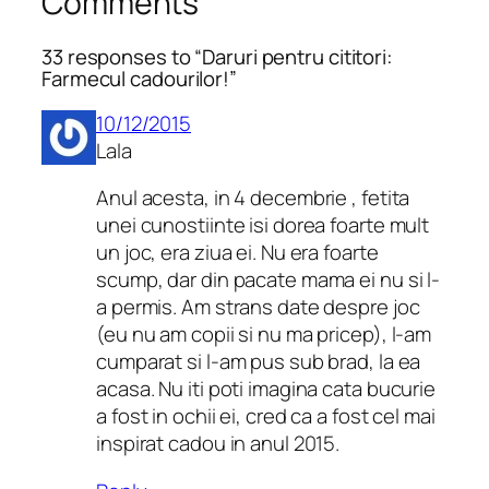
Comments
33 responses to “Daruri pentru cititori:
Farmecul cadourilor!”
10/12/2015
Lala
Anul acesta, in 4 decembrie , fetita
unei cunostiinte isi dorea foarte mult
un joc, era ziua ei. Nu era foarte
scump, dar din pacate mama ei nu si l-
a permis. Am strans date despre joc
(eu nu am copii si nu ma pricep), l-am
cumparat si l-am pus sub brad, la ea
acasa. Nu iti poti imagina cata bucurie
a fost in ochii ei, cred ca a fost cel mai
inspirat cadou in anul 2015.