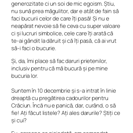
generozitate ci un soi de mic egoism. Știu,
nu sună prea măgulitor, dar e atât de fain să
faci bucurii celor de care îți pasă! Și nu e
neapărat nevoie să fie ceva cu super valoare
ci și lucruri simbolice, cele care îți arată că
te-ai gândit la dăruit și că îți pasă, că ai vrut
să-i faci o bucurie.
Și, da, îmi place să fac daruri prietenilor,
inclusiv pentru că mă bucură și pe mine
bucuria lor.
Suntem în 10 decembrie și s-a intrat în linie
dreaptă cu pregătirea cadourilor pentru
Crăciun. Încă nu e panică, dar, curând, o să
fie! Ați făcut listele? Ați ales darurile? Știți ce
și cui?