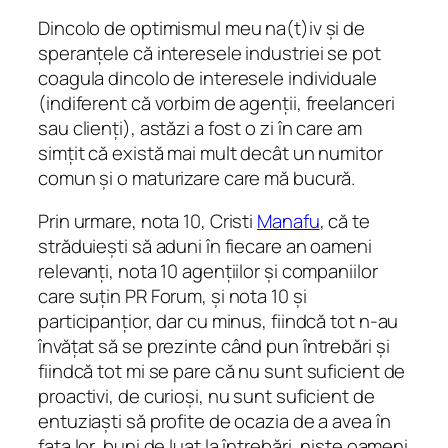
Dincolo de optimismul meu na(t)iv și de
speranțele că interesele industriei se pot
coagula dincolo de interesele individuale
(indiferent că vorbim de agenții, freelanceri
sau clienți), astăzi a fost o zi în care am
simțit că există mai mult decât un numitor
comun și o maturizare care mă bucură.
Prin urmare, nota 10, Cristi
Manafu
, că te
străduiești să aduni în fiecare an oameni
relevanți, nota 10 agențiilor și companiilor
care suțin PR Forum, și nota 10 și
participanțior, dar cu minus, fiindcă tot n-au
învățat să se prezinte când pun întrebări și
fiindcă tot mi se pare că nu sunt suficient de
proactivi, de curioși, nu sunt suficient de
entuziaști să profite de ocazia de a avea în
fața lor, buni de luat la întrebări, niște oameni