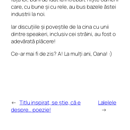
care, cu bune și cu rele, au bus bazele ăstei
industrii la noi.
Iar discuțiile și poveștile de la cina cu unii
dintre speakeri, inclusiv cei străini, au fost o
adevărată plăcere!
Ce-ar mai fi de zis? A! La mulți ani, Oana! :)
←
Titlu inspirat, se știe, că e
Lalelele
despre… poezie!
→