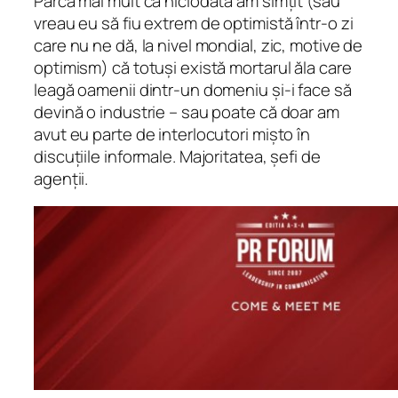
Parcă mai mult ca niciodată am simțit (sau
vreau eu să fiu extrem de optimistă într-o zi
care nu ne dă, la nivel mondial, zic, motive de
optimism) că totuși există mortarul ăla care
leagă oamenii dintr-un domeniu și-i face să
devină o industrie – sau poate că doar am
avut eu parte de interlocutori mișto în
discuțiile informale. Majoritatea, șefi de
agenții.