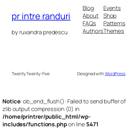
Blog
Events
pr intre randuri
About
Shop
FAQs
Patterns
Authors
Themes
by ruxandra predescu
Twenty Twenty-Five
Designed with
WordPress
Notice
: ob_end_flush(): Failed to send buffer of
zlib output compression (0) in
/home/printrer/public_html/wp-
includes/functions.php
on line
5471