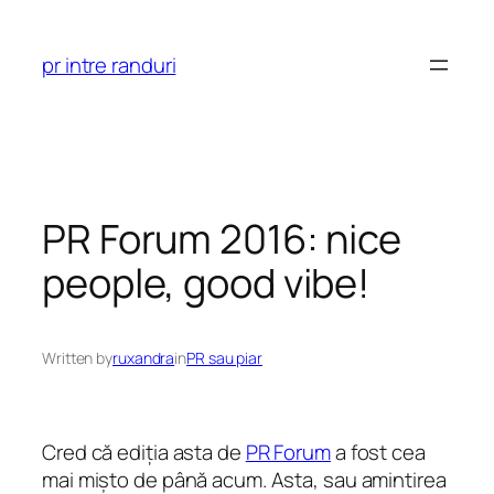
Skip
to
pr intre randuri
content
PR Forum 2016: nice
people, good vibe!
Written by
ruxandra
in
PR sau piar
Cred că ediția asta de
PR Forum
a fost cea
mai mișto de până acum. Asta, sau amintirea