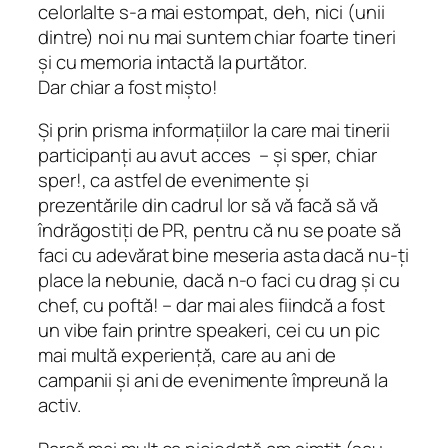
celorlalte s-a mai estompat, deh, nici (unii
dintre) noi nu mai suntem chiar foarte tineri
și cu memoria intactă la purtător.
Dar chiar a fost mișto!
Și prin prisma informațiilor la care mai tinerii
participanți au avut acces – și sper, chiar
sper!, ca astfel de evenimente și
prezentările din cadrul lor să vă facă să vă
îndrăgostiți de PR, pentru că nu se poate să
faci cu adevărat bine meseria asta dacă nu-ți
place la nebunie, dacă n-o faci cu drag și cu
chef, cu poftă! – dar mai ales fiindcă a fost
un
vibe
fain printre speakeri, cei cu
un pic
mai multă experiență, care au ani de
campanii și ani de evenimente împreună la
activ.