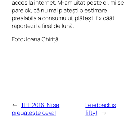
acces la internet. M-am uitat peste el, mi se
pare ok, că nu mai platești o estimare
prealabila a consumului, plătești fix câât
raportezi la final de lună.
Foto: Ioana Chiriță
←
TIFF 2016: Ni se
Feedback is
pregătește ceva!
fifty!
→