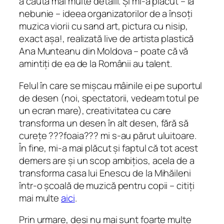
a căuta mai multe detalii. Și mi-a plăcut – la
nebunie – ideea organizatorilor de a însoți
muzica viorii cu
sand art
, pictura cu nisip,
exact așa!, realizată live de artista plastică
Ana Munteanu din Moldova – poate că vă
amintiți de ea de la Românii au talent.
Felul în care se mișcau mâinile ei pe suportul
de desen (noi, spectatorii, vedeam totul pe
un ecran mare), creativitatea cu care
transforma un desen în alt desen, fără să
curețe ???foaia??? mi s-au părut uluitoare.
În fine, mi-a mai plăcut și faptul că tot acest
demers are și un scop ambițios, acela de a
transforma casa lui Enescu de la Mihăileni
într-o școală de muzică pentru copii – citiți
mai multe
aici
.
Prin urmare, deși nu mai sunt foarte multe