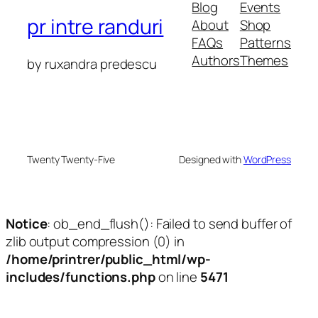
Blog
Events
pr intre randuri
About
Shop
FAQs
Patterns
Authors
Themes
by ruxandra predescu
Twenty Twenty-Five
Designed with
WordPress
Notice
: ob_end_flush(): Failed to send buffer of
zlib output compression (0) in
/home/printrer/public_html/wp-
includes/functions.php
on line
5471