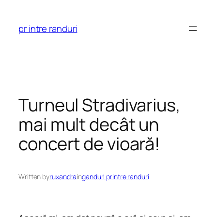
Skip
to
pr intre randuri
content
Turneul Stradivarius,
mai mult decât un
concert de vioară!
Written by
ruxandra
in
ganduri printre randuri