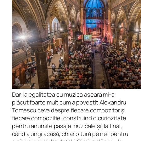
Dar, la egalitatea cu muzica aseară mi-a
plăcut foarte mult cum a povestit Alexandru
Tomescu ceva despre fiecare compozitor și
fiecare compoziție, construind o curiozitate
pentru anumite pasaje muzicale și, la final,
când ajungi acasă, chiar o tură pe net pentru