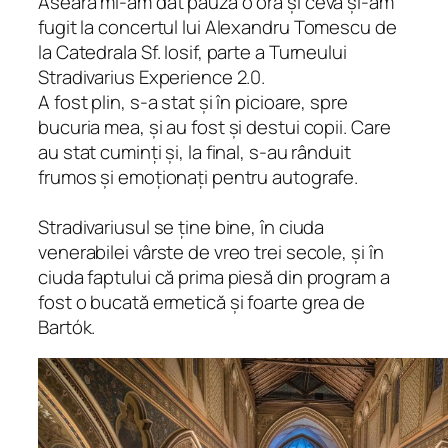
Aseară mi-am dat pauză o oră și ceva și-am
fugit la concertul lui Alexandru Tomescu de
la Catedrala Sf. Iosif, parte a Turneului
Stradivarius Experience 2.0.
A fost plin, s-a stat și în picioare, spre
bucuria mea, și au fost și destui copii. Care
au stat cuminți și, la final, s-au rânduit
frumos și emoționați pentru autografe.
Stradivariusul se ține bine, în ciuda
venerabilei vârste de vreo trei secole, și în
ciuda faptului că prima piesă din program a
fost o bucată ermetică și foarte grea de
Bartók.