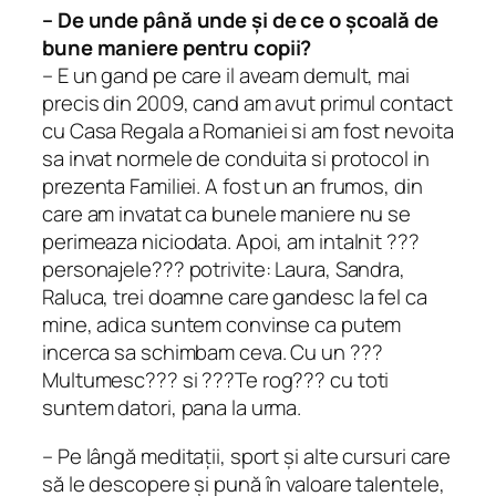
– De unde până unde și de ce o școală de
bune maniere pentru copii?
– E un gand pe care il aveam demult, mai
precis din 2009, cand am avut primul contact
cu Casa Regala a Romaniei si am fost nevoita
sa invat normele de conduita si protocol in
prezenta Familiei. A fost un an frumos, din
care am invatat ca bunele maniere nu se
perimeaza niciodata. Apoi, am intalnit ???
personajele??? potrivite: Laura, Sandra,
Raluca, trei doamne care gandesc la fel ca
mine, adica suntem convinse ca putem
incerca sa schimbam ceva. Cu un ???
Multumesc??? si ???Te rog??? cu toti
suntem datori, pana la urma.
– Pe lângă meditații, sport și alte cursuri care
să le descopere și pună în valoare talentele,