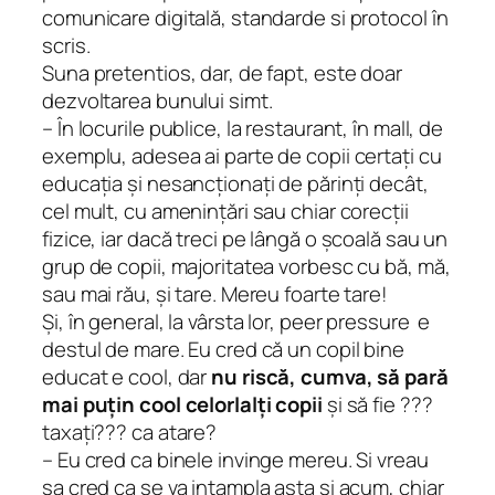
comunicare digitală, standarde si protocol în
scris.
Suna pretentios, dar, de fapt, este doar
dezvoltarea bunului simt.
– În locurile publice, la restaurant, în mall, de
exemplu, adesea ai parte de copii certați cu
educația și nesancționați de părinți decât,
cel mult, cu amenințări sau chiar corecții
fizice, iar dacă treci pe lângă o școală sau un
grup de copii, majoritatea vorbesc cu bă, mă,
sau mai rău, și tare. Mereu foarte tare!
Și, în general, la vârsta lor,
peer pressure
e
destul de mare. Eu cred că un copil bine
educat e
cool
, dar
nu riscă, cumva, să pară
mai puțin
cool
celorlalți copii
și să fie ???
taxați??? ca atare?
– Eu cred ca binele invinge mereu. Si vreau
sa cred ca se va intampla asta si acum, chiar