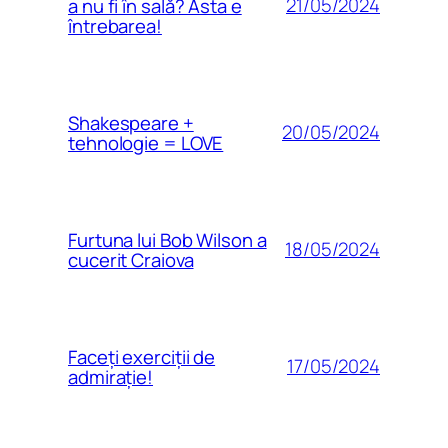
21/05/2024
a nu fi în sală? Asta e
întrebarea!
Shakespeare +
20/05/2024
tehnologie = LOVE
Furtuna lui Bob Wilson a
18/05/2024
cucerit Craiova
Faceți exerciții de
17/05/2024
admirație!