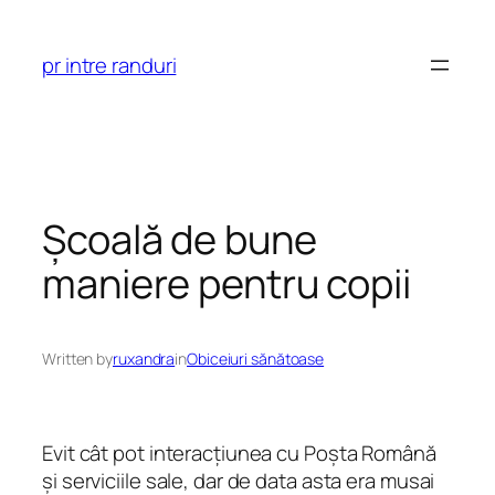
Skip
to
pr intre randuri
content
Școală de bune
maniere pentru copii
Written by
ruxandra
in
Obiceiuri sănătoase
Evit cât pot interacțiunea cu Poșta Română
și serviciile sale, dar de data asta era musai