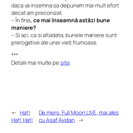
daca va insemna sa depunem mai mult efort
decat am preconizat.
– În fine
, ce mai înseamnă astăzi bune
maniere?
– Si azi, ca si altadata, bunele maniere sunt
prerogative ale unei vieti frumoase.
***
Detalii mai multe pe
site
.
←
Haț!
De mers: Full Moon LIVE, mai ales
Haț! Haț!
cu Asaf Avidan
→