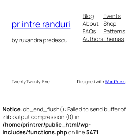
Blog
Events
pr intre randuri
About
Shop
FAQs
Patterns
Authors
Themes
by ruxandra predescu
Twenty Twenty-Five
Designed with
WordPress
Notice
: ob_end_flush(): Failed to send buffer of
zlib output compression (0) in
/home/printrer/public_html/wp-
includes/functions.php
on line
5471