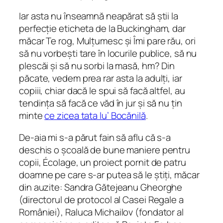
Iar asta nu înseamnă neapărat să știi la
perfecție eticheta de la Buckingham, dar
măcar Te rog, Mulțumesc și Îmi pare rău, ori
să nu vorbești tare în locurile publice, să nu
plescăi și să nu sorbi la masă, hm? Din
păcate, vedem prea rar asta la adulți, iar
copiii, chiar dacă le spui să facă altfel, au
tendința să facă ce văd în jur și să nu țin
minte
ce zicea tata lu’ Bocănilă
.
De-aia mi s-a părut fain să aflu că s-a
deschis o școală de bune maniere pentru
copii, Écolage, un proiect pornit de patru
doamne pe care s-ar putea să le știți, măcar
din auzite: Sandra Gătejeanu Gheorghe
(directorul de protocol al Casei Regale a
României), Raluca Michailov (fondator al