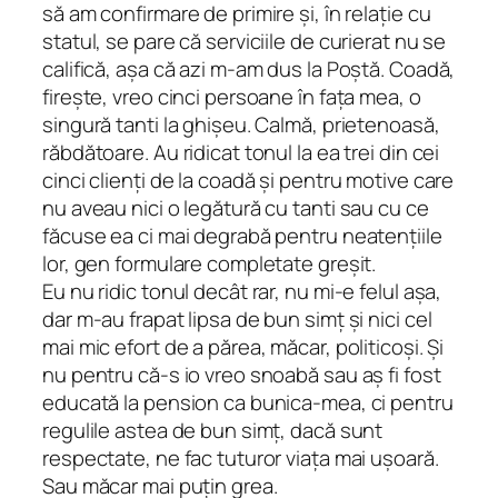
să am confirmare de primire și, în relație cu
statul, se pare că serviciile de curierat nu se
califică, așa că azi m-am dus la Poștă. Coadă,
firește, vreo cinci persoane în fața mea, o
singură tanti la ghișeu. Calmă, prietenoasă,
răbdătoare. Au ridicat tonul la ea trei din cei
cinci clienți de la coadă și pentru motive care
nu aveau nici o legătură cu tanti sau cu ce
făcuse ea ci mai degrabă pentru neatențiile
lor, gen formulare completate greșit.
Eu nu ridic tonul decât rar, nu mi-e felul așa,
dar m-au frapat lipsa de bun simț și nici cel
mai mic efort de a părea, măcar, politicoși. Și
nu pentru că-s io vreo snoabă sau aș fi fost
educată la pension ca bunica-mea, ci pentru
regulile astea de bun simț, dacă sunt
respectate, ne fac tuturor viața mai ușoară.
Sau măcar mai puțin grea.