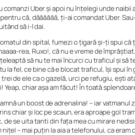
au comanzi Uber și apoi nu înțelegi unde naibii
a, pentru că, dăăăăăă, ți-ai comandat Uber. Sa
itând să i-l dai.
utomatul din spital, fumezi o țigară și-ți spui că 
unaaaa-rea, Ruxo!, că nu e vreme de împrăștiat
țeleaptă să nu te mai încurci cu traficul și să te
tu la fel, ce bine că e blocat traficul, își spui î
trei de ele ca o gazelă, urci pe refugiu, ești 
zi! Yeap, chiar așa am făcut! În toată splend
eamnă un boost de adrenalina! – iar vatmanul 
ins chiar și loc pe scaun, era aproape gol tram
, de se uita tanti din fața mea cu mirare nedis
 nițel – mai puțin la aia a telefonului, ca eram