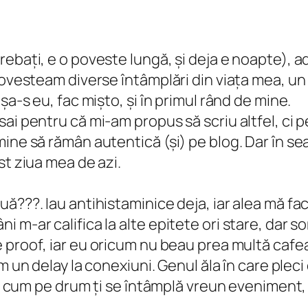
ebați, e o poveste lungă, și deja e noapte), a
povesteam diverse întâmplări din viața mea, un
șa-s eu, fac mișto, și în primul rând de mine.
i pentru că mi-am propus să scriu altfel, ci pe
ine să rămân autentică (și) pe blog. Dar în se
st ziua mea de azi.
ă???. Iau antihistaminice deja, iar alea mă fa
 m-ar califica la alte epitete ori stare, dar 
e proof
, iar eu oricum nu beau prea multă cafea
m un delay la conexiuni. Genul ăla în care plec
și cum pe drum ți se întâmplă vreun eveniment, ș