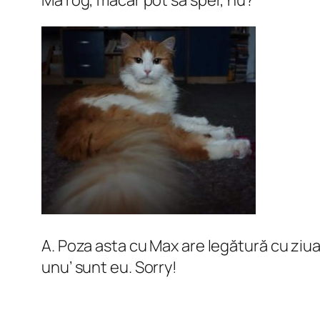
Mă rog, măcar pot să sper, nu?
A. Poza asta cu Max are legătură cu ziua 
unu’ sunt eu. Sorry!