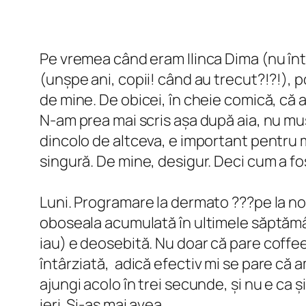
Pe vremea când eram Ilinca Dima (nu într
(unșpe ani, copii! când au trecut?!?!), 
de mine. De obicei, în cheie comică, că a
N-am prea mai scris așa după aia, nu musa
dincolo de altceva, e important pentru m
singură. De mine, desigur. Deci cum a fo
Luni. Programare la dermato ???pe la nou
oboseala acumulată în ultimele săptămâni
iau) e deosebită. Nu doar că pare
coffe
întârziată,
adică efectiv mi se pare că a
ajungi acolo în trei secunde, și nu e ca 
ieri. Și-aș mai avea.