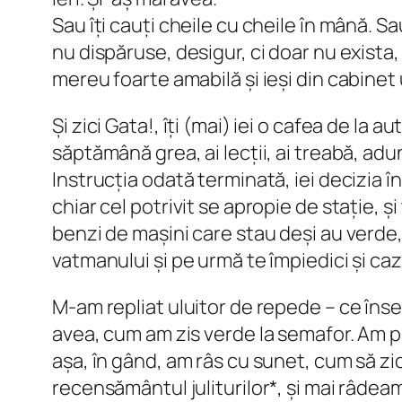
Sau îți cauți cheile cu cheile în mână. S
nu dispăruse, desigur, ci doar nu exist
mereu foarte amabilă și ieși din cabinet u
Și zici Gata!, îți (mai) iei o cafea de la a
săptămână grea, ai lecții, ai treabă, ad
Instrucția odată terminată, iei decizia în
chiar cel potrivit se apropie de stație, și 
benzi de mașini care stau deși au verde, 
vatmanului și pe urmă te împiedici și ca
M-am repliat uluitor de repede – ce îns
avea, cum am zis verde la semafor. Am pr
așa, în gând, am râs cu sunet, cum să zic
recensământul juliturilor*, și mai râdeam