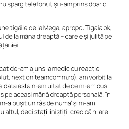
nu sparg telefonul, și i-am prins doar o
une tigăile de la Mega, apropo. Tigaia ok,
 de la mâna dreaptă – care e și julită pe
țaniei.
șcat de-am ajuns la medic cu reacție
lut, next on teamcomm.ro), am vorbit la
i de data asta n-am uitat de ce m-am dus
les pe aceași mână dreaptă personală, în
, m-a bușit un râs de numa’ și m-am
ltul, deci stați liniștiți, cred că n-are