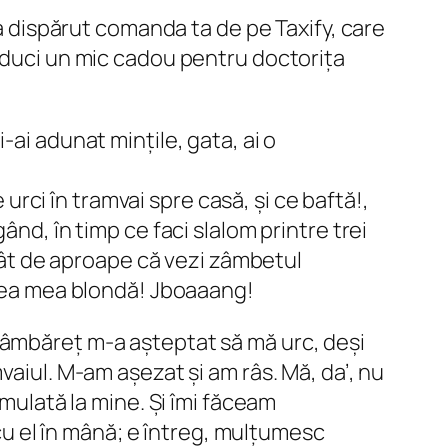
 a dispărut comanda ta de pe Taxify, care
u duci un mic cadou pentru doctorița
ți-ai adunat mințile, gata, ai o
.
 urci în tramvai spre casă, și ce baftă!,
n gând, în timp ce faci slalom printre trei
atât de aproape că vezi zâmbetul
oarea mea blondă! Jboaaang!
zâmbăreț m-a așteptat să mă urc, deși
vaiul. M-am așezat și am râs. Mă, da’, nu
imulată la mine. Și îmi făceam
 cu el în mână; e întreg, mulțumesc