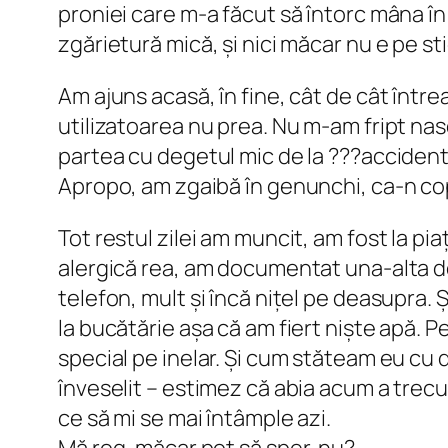
proniei care m-a făcut să întorc mâna în 
zgărietură mică, și nici măcar nu e pe s
Am ajuns acasă, în fine, cât de cât între
utilizatoarea nu prea. Nu m-am fript nas
partea cu degetul mic de la ???accident
Apropo, am zgaibă în genunchi, ca-n copi
Tot restul zilei am muncit, am fost la p
alergică rea, am documentat una-alta d
telefon, mult și încă nițel pe deasupra. 
la bucătărie așa că am fiert niște apă. 
special pe inelar. Și cum stăteam eu cu 
înveselit – estimez că abia acum a trecut 
ce să mi se mai întâmple azi.