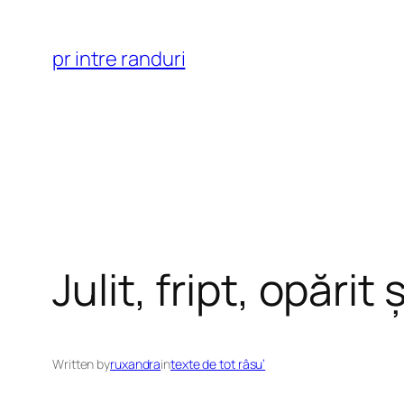
Skip
to
pr intre randuri
content
Julit, fript, opărit
Written by
ruxandra
in
texte de tot râsu’