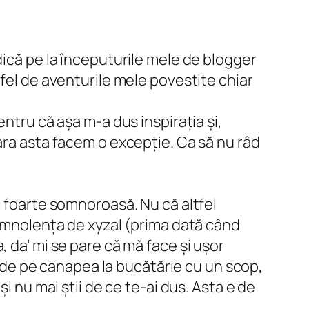
dică pe la începuturile mele de blogger
 fel de aventurile mele povestite chiar
ntru că așa m-a dus inspirația și,
ara asta facem o excepție. Ca să nu râd
c foarte somnoroasă. Nu că altfel
somnolența de xyzal (prima dată când
, da’ mi se pare că mă face și ușor
i de pe canapea la bucătărie cu un scop,
i nu mai știi de ce te-ai dus. Asta e de