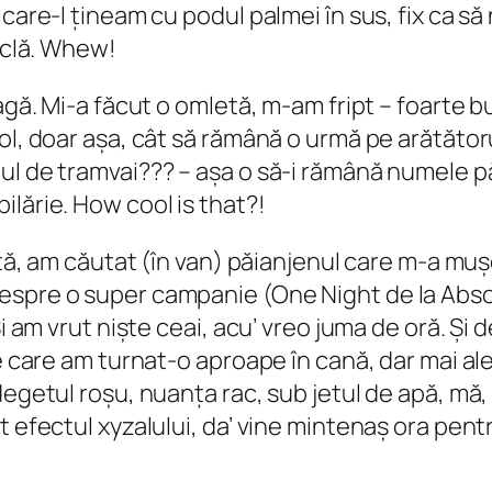
care-l țineam cu podul palmei în sus, fix ca să 
ticlă. Whew!
agă. Mi-a făcut o omletă, m-am fript – foarte b
ol, doar așa, cât să rămână o urmă pe arătătorul
ul de tramvai??? – așa o să-i rămână numele pă
lărie. How cool is that?!
iață, am căutat (în van) păianjenul care m-a mu
espre o super campanie (One Night de la Abso
Și am vrut niște ceai, acu’ vreo juma de oră. Ș
Pe care am turnat-o aproape în cană, dar mai a
degetul roșu, nuanța rac, sub jetul de apă, mă
efectul xyzalului, da’ vine mintenaș ora pentru a