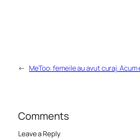
←
MeToo: femeile au avut curaj. Acum e
Comments
Leave a Reply