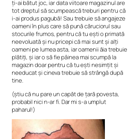
ți-ai bătut joc, iar data viitoare magazinul are
tot dreptul să scumpească treburi pentru că
i-ai produs pagubă! Sau trebuie să angajeze
oameni în plus care să pună căruciorul sau
stocurile frumos, pentru că tu ești o primată
neevoluată și nu pricepi că mai sunt și alți
oameni pe lumea asta, iar oamenii ăia trebuie
plătiți, și iar o să fie pâinea mai scumpă la
magazin doar pentru că tu ești nesimțit și
needucat și cineva trebuie să strângă după
tine.
(știu că nu pare un capăt de țară povesta,
probabil nici n-ar fi. Dar mi s-a umplut
paharul!)