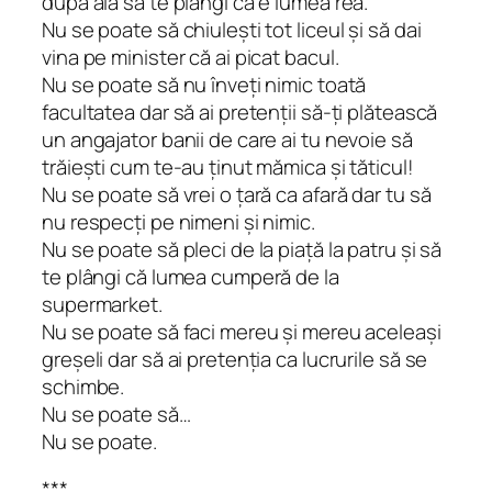
după aia să te plângi că e lumea rea.
Nu se poate să chiulești tot liceul și să dai
vina pe minister că ai picat bacul.
Nu se poate să nu înveți nimic toată
facultatea dar să ai pretenții să-ți plătească
un angajator banii de care ai tu nevoie să
trăiești cum te-au ținut mămica și tăticul!
Nu se poate să vrei o țară ca afară dar tu să
nu respecți pe nimeni și nimic.
Nu se poate să pleci de la piață la patru și să
te plângi că lumea cumperă de la
supermarket.
Nu se poate să faci mereu și mereu aceleași
greșeli dar să ai pretenția ca lucrurile să se
schimbe.
Nu se poate să…
Nu se poate.
***