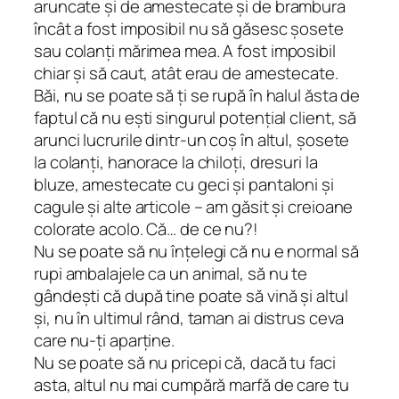
aruncate și de amestecate și de brambura
încât a fost imposibil nu să găsesc șosete
sau colanți mărimea mea. A fost imposibil
chiar și să caut, atât erau de amestecate.
Băi, nu se poate să ți se rupă în halul ăsta de
faptul că nu ești singurul potențial client, să
arunci lucrurile dintr-un coș în altul, șosete
la colanți, hanorace la chiloți, dresuri la
bluze, amestecate cu geci și pantaloni și
cagule și alte articole – am găsit și creioane
colorate acolo. Că… de ce nu?!
Nu se poate să nu înțelegi că nu e normal să
rupi ambalajele ca un animal, să nu te
gândești că după tine poate să vină și altul
și, nu în ultimul rând, taman ai distrus ceva
care nu-ți aparține.
Nu se poate să nu pricepi că, dacă tu faci
asta, altul nu mai cumpără marfă de care tu