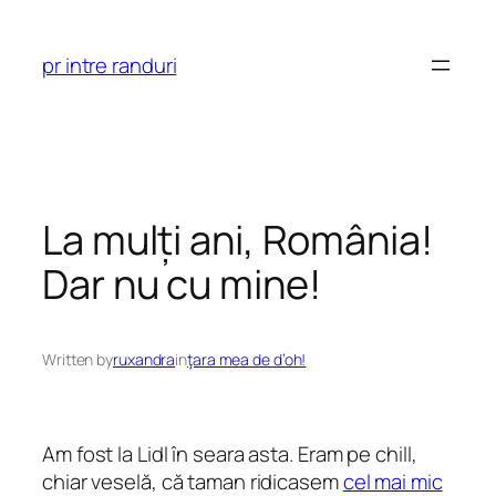
Skip
to
pr intre randuri
content
La mulți ani, România!
Dar nu cu mine!
Written by
ruxandra
in
ţara mea de d’oh!
Am fost la Lidl în seara asta. Eram pe chill,
chiar veselă, că taman ridicasem
cel mai mic