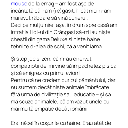
mouse
de la emag – am fost așa de
încântată că l-am (re)găsit, încât nici n-am
mai avut răbdare să vină curierul.
Deci pe mulțumire, așa, în drum spre casă am
intrat la Lidl-ul din Crângași să-mi iau niște
chestii din gama Deluxe și niște haine
tehnice d-alea de schi, că a venit iarna.
Și stop joc și zen, că m-au enervat
compatrioții de-mi vine să împachetez pisica
și să emigrez cu primul avion!
Pentru că ne credem buricul pământului, dar
nu suntem decât niște animale îmbrăcate
fără urmă de civilizație sau educație – și să
mă scuze animalele, că am văzut unele cu
mai multă empatie decât românii.
Era măcel în coșurile cu haine. Erau atât de