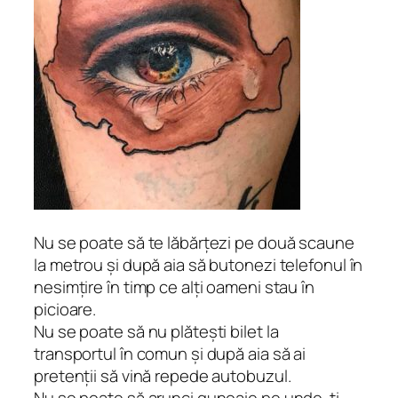
Nu se poate să te lăbărțezi pe două scaune
la metrou și după aia să butonezi telefonul în
nesimțire în timp ce alți oameni stau în
picioare.
Nu se poate să nu plătești bilet la
transportul în comun și după aia să ai
pretenții să vină repede autobuzul.
Nu se poate să arunci gunoaie pe unde-ți