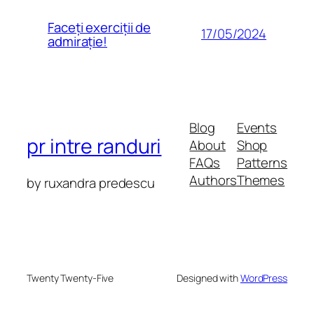
Faceți exerciții de
17/05/2024
admirație!
Blog
Events
pr intre randuri
About
Shop
FAQs
Patterns
Authors
Themes
by ruxandra predescu
Twenty Twenty-Five
Designed with
WordPress