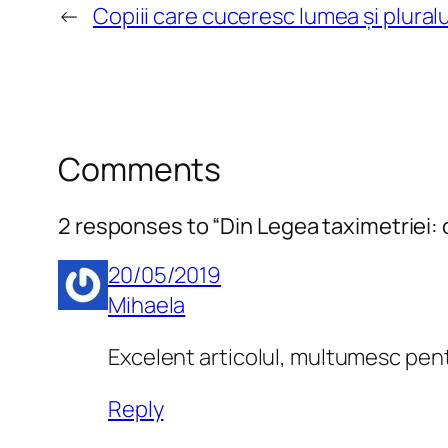
←
Copiii care cuceresc lumea și pluralu
Comments
2 responses to “Din Legea taximetriei: ob
20/05/2019
Mihaela
Excelent articolul, multumesc pen
Reply