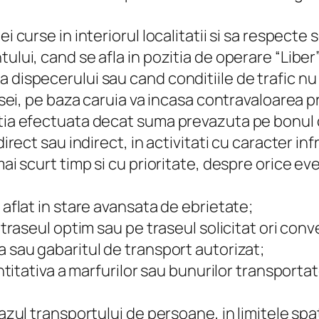
 curse in interiorul localitatii si sa respecte s
ului, cand se afla in pozitia de operare “Liber
a dispecerului sau cand conditiile de trafic n
ursei, pe baza caruia va incasa contravaloarea 
atia efectuata decat suma prevazuta pe bonul c
irect sau indirect, in activitati cu caracter inf
mai scurt timp si cu prioritate, despre orice e
 aflat in stare avansata de ebrietate;
e traseul optim sau pe traseul solicitat ori con
a sau gabaritul de transport autorizat;
antitativa a marfurilor sau bunurilor transportate
cazul transportului de persoane, in limitele sp