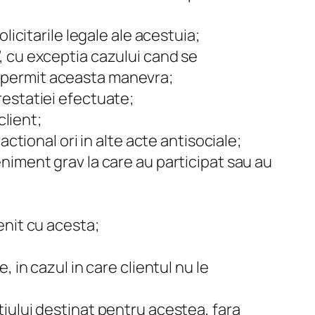
olicitarile legale ale acestuia;
”, cu exceptia cazului cand se
u permit aceasta manevra;
prestatiei efectuate;
lient;
ractional ori in alte acte antisociale;
veniment grav la care au participat sau au
venit cu acesta;
, in cazul in care clientul nu le
atiului destinat pentru acestea, fara