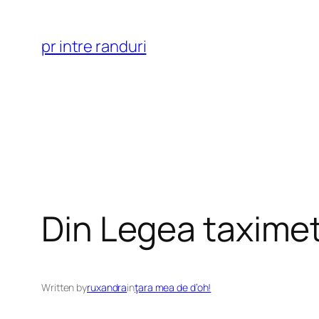
Skip
to
pr intre randuri
content
Din Legea taximetri
Written by
ruxandra
in
ţara mea de d’oh!