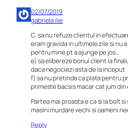
02/07/2019
gabriela ilie
C. sa nu refuze clientul in efectuare
eram gravida in ultimele zile si nu a
pentru mine pt a ajunge pe jos…
e) sa elibereze bonul client la fin
daca negociezi asta de la inceput
f) sa nu pretinda ca plata pentru p
primeste bacsis macar cat jum din
Partea mai proasta e ca si la bolt s
masini murdare vechi si oameni nec
Reply