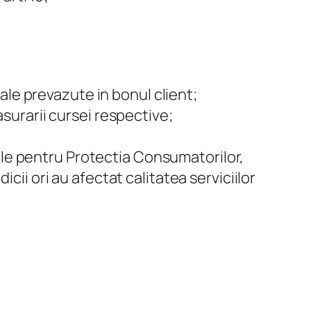
tale prevazute in bonul client;
asurarii cursei respective;
onale pentru Protectia Consumatorilor,
cii ori au afectat calitatea serviciilor