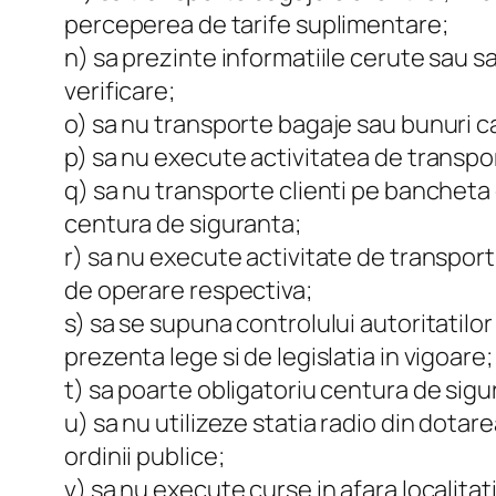
perceperea de tarife suplimentare;
n) sa prezinte informatiile cerute sau s
verificare;
o) sa nu transporte bagaje sau bunuri ca
p) sa nu execute activitatea de transport
q) sa nu transporte clienti pe bancheta d
centura de siguranta;
r) sa nu execute activitate de transport 
de operare respectiva;
s) sa se supuna controlului autoritatilor
prezenta lege si de legislatia in vigoare;
t) sa poarte obligatoriu centura de sigura
u) sa nu utilizeze statia radio din dota
ordinii publice;
v) sa nu execute curse in afara localitati