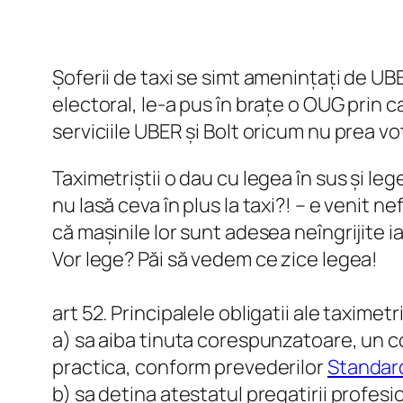
Șoferii de taxi se simt amenințați de UB
electoral, le-a pus în brațe o OUG prin
serviciile UBER și Bolt oricum nu prea vo
Taximetriștii o dau cu legea în sus și lege
nu lasă ceva în plus la taxi?! – e venit ne
că mașinile lor sunt adesea neîngrijite ia
Vor lege? Păi să vedem ce zice legea!
art 52. Principalele obligatii ale taximet
a) sa aiba tinuta corespunzatoare, un co
practica, conform prevederilor
Standard
b) sa detina atestatul pregatirii profesio