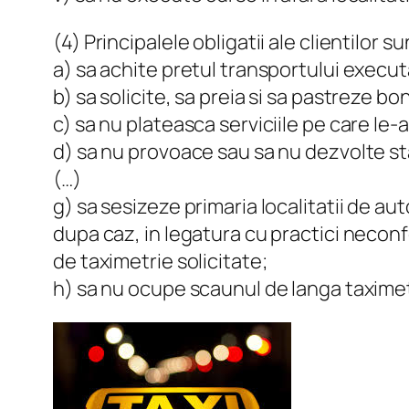
(4) Principalele obligatii ale clientilor 
a) sa achite pretul transportului execut
b) sa solicite, sa preia si sa pastreze bon
c) sa nu plateasca serviciile pe care Ie-a
d) sa nu provoace sau sa nu dezvolte sta
(…)
g) sa sesizeze primaria localitatii de au
dupa caz, in legatura cu practici neconfo
de taximetrie solicitate;
h) sa nu ocupe scaunul de langa taximet