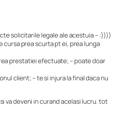
cte solicitarile legale ale acestuia – :))))
a e cursa prea scurta pt ei, prea lunga
area prestatiei efectuate; – poate doar
 client; – te si injura la final daca nu
si va deveni in curand acelasi lucru. tot