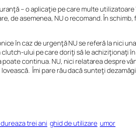
guranţă
– o aplicaţie pe care multe utilizatoar
 care, de asemenea, NU o recomand. În schimb, 
onice în caz de urgenţă
NU se referă la nici una
a
clutch-ului
pe care doriţi să le achiziţionaţi 
ista poate continua. NU, nici relatarea despre 
ă lovească. Îmi pare rău dacă sunteţi dezamăgite
dureaza trei ani
ghid de utilizare
umor