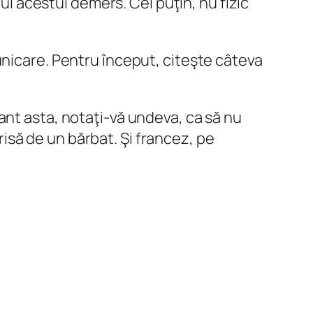
rul acestui demers. Cel puţin, nu fizic
unicare. Pentru început, citeşte câteva
tant asta, notaţi-vă undeva, ca să nu
crisă de un bărbat. Şi francez, pe