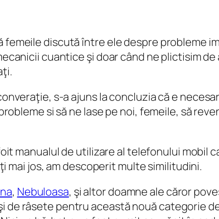
 femeile discută între ele despre probleme imp
mecanicii cuantice şi doar când ne plictisim de
ţi.
converaţie, s-a ajuns la concluzia că e necesar 
n probleme si să ne lase pe noi, femeile, să re
sfoit manualul de utilizare al telefonului mobil
iţi mai jos, am descoperit multe similitudini.
una
,
Nebuloasa
, şi altor doamne ale căror pove
şi de râsete pentru această nouă categorie de