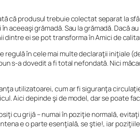
ată că produsul trebuie colectat separat la sfâr
şii în aceeaşi grămadă. Sau
la
grămadă. Dacă au s
ii dintre ei se pot transforma în Amici de calita
e regulă în cele mai multe declaraţii iniţiale (
 bun s-a dovedit a fi total nefondată. Nici măc
nţa utilizatoarei, cum ar fi
siguranţa circulaţi
icul
. Aici depinde şi de model, dar se poate fac
osiţi cu grijă – numai în poziţie normală, evitaţ
ntena e o parte esenţială, se ştie!, iar poziţi