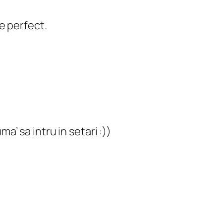
e perfect.
a’ sa intru in setari :))