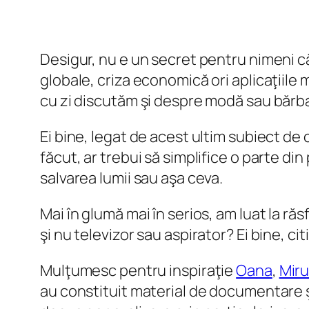
Desigur, nu e un secret pentru nimeni că
globale, criza economică ori aplicaţiile 
cu zi discutăm şi despre modă sau bărba
Ei bine, legat de acest ultim subiect de 
făcut, ar trebui să simplifice o parte di
salvarea lumii sau aşa ceva.
Mai în glumă mai în serios, am luat la ră
şi nu televizor sau aspirator? Ei bine, cit
Mulţumesc pentru inspiraţie
Oana
,
Mir
au constituit material de documentare 