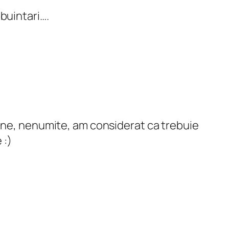
ebuintari….
ene, nenumite, am considerat ca trebuie
 :)