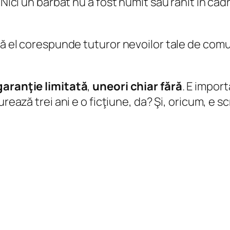
 Nici un bărbat nu a fost numit sau rănit în cad
 că el corespunde tuturor nevoilor tale de com
garanţie limitată
,
uneori chiar fără
. E impor
rează trei ani
e o ficţiune, da? Şi, oricum, e s