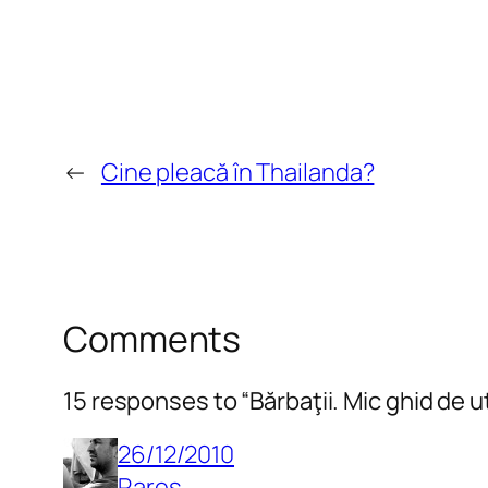
←
Cine pleacă în Thailanda?
Comments
15 responses to “Bărbaţii. Mic ghid de uti
26/12/2010
Rares