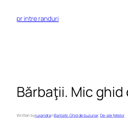
Skip
to
pr intre randuri
content
Bărbaţii. Mic ghid 
Written by
ruxandra
in
Barbatii. Ghid de buzunar
, 
De-ale fetelor