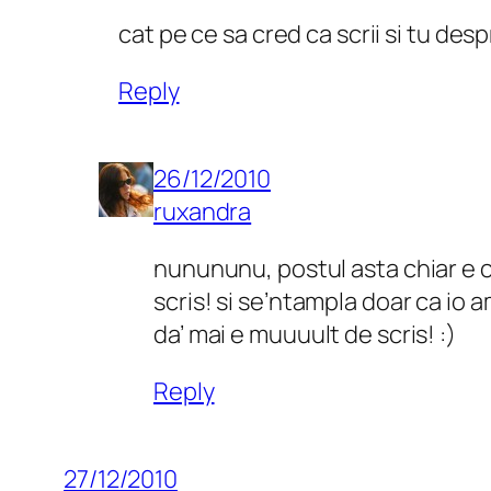
cat pe ce sa cred ca scrii si tu des
Reply
26/12/2010
ruxandra
nunununu, postul asta chiar e 
scris! si se’ntampla doar ca io a
da’ mai e muuuult de scris! :)
Reply
27/12/2010