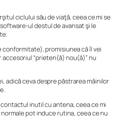
şitul ciclului său de viaţă, ceea ce mi se
oftware-ul destul de avansat şi le
te.
de conformitate), promisiunea că îl vei
ar accesoriul “prieten(ă) nou(ă)” nu
ei
, adică ceva despre
păstrarea mâinilor
e.
i contactul inutil cu antena
, ceea ce mi
ile normale pot induce rutina, ceea ce nu