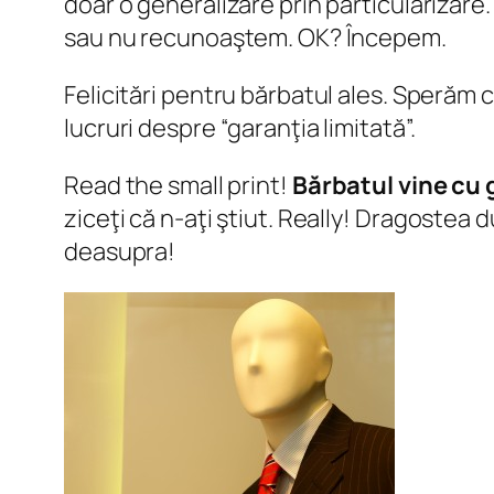
doar o generalizare prin particularizare.
sau nu recunoaştem. OK? Începem.
Felicitări pentru bărbatul ales. Sperăm
lucruri despre “garanţia limitată”.
Read the small print!
Bărbatul vine cu 
ziceţi că n-aţi ştiut. Really!
Dragostea du
deasupra!