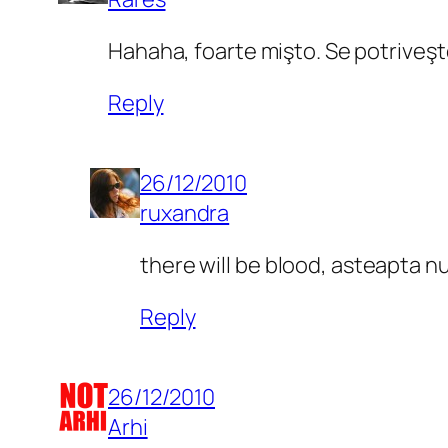
Hahaha, foarte mişto. Se potriveşt
Reply
26/12/2010
ruxandra
there will be blood, asteapta num
Reply
26/12/2010
Arhi