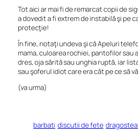
Tot aici ar mai fi de remarcat
copii de si
a dovedit a fi extrem de instabilă şi pe
protecţie!
În fine, notaţi undeva şi că
Apeluri telef
mama, culoarea rochiei, pantofilor sau 
dres, oja sărită sau unghia ruptă, iar l
sau şoferul idiot care era cât pe ce să v
(va urma)
barbati
discutii de fete
dragostea 