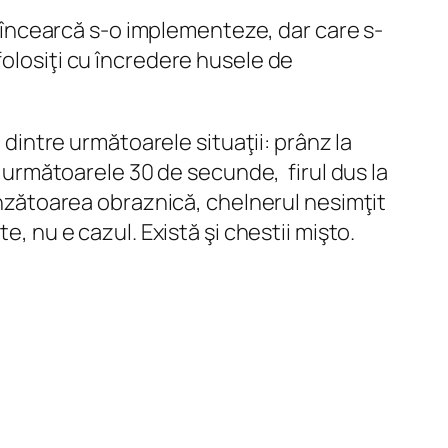
e încearcă s-o implementeze, dar care s-
folosiţi cu încredere husele de
 dintre următoarele situaţii: prânz la
în următoarele 30 de secunde, firul dus la
vânzătoarea obraznică, chelnerul nesimţit
, nu e cazul. Există şi chestii mişto.