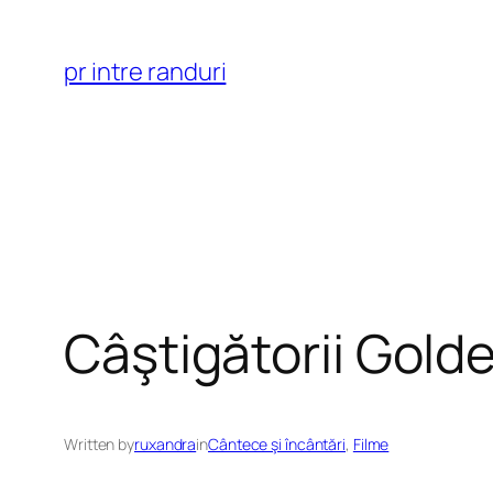
Skip
to
pr intre randuri
content
Câştigătorii Gold
Written by
ruxandra
in
Cântece şi încântări
, 
Filme