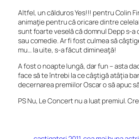
Altfel, un călduros Yes!!! pentru Colin F
animaţie pentru că oricare dintre celela
sunt foarte veselă că domnul Depp s-a d
sau comedie. Ar fi fost culmea să câştige,
mu… Ia uite, s-a făcut dimineaţă!
A fost o noapte lungă, dar fun – asta d
face să te întrebi la ce câştigă atâţia b
decernarea premiilor Oscar o să apuc să 
PS Nu, Le Concert nu a luat premiul. Cr
castigatori 2011
cea mai buna actr