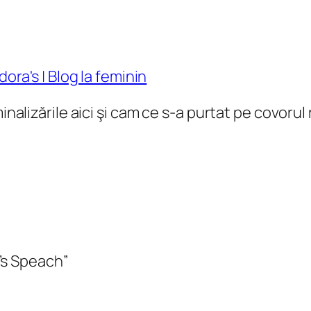
dora's | Blog la feminin
inalizările aici şi cam ce s-a purtat pe covorul r
’s Speach”