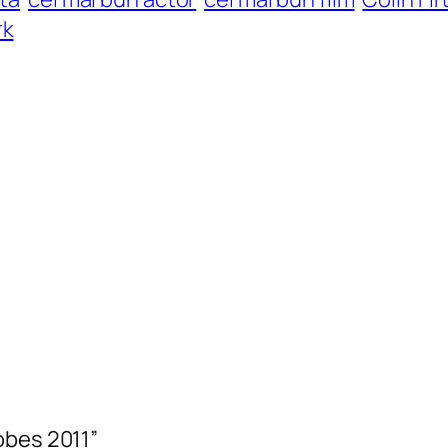
rk
obes 2011”