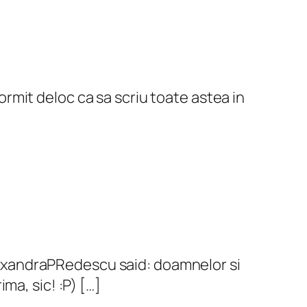
dormit deloc ca sa scriu toate astea in
uxandraPRedescu said: doamnelor si
ima, sic! :P) […]