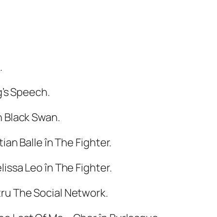
.
g’s Speech.
n Black Swan.
ian Balle în The Fighter.
lissa Leo în The Fighter.
tru The Social Network.