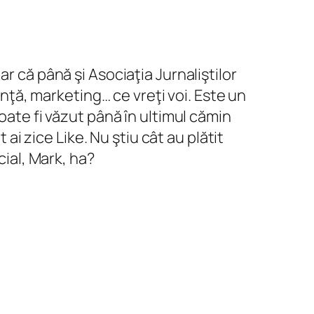
lar că până şi Asociaţia Jurnaliştilor
ă, marketing… ce vreţi voi. Este un
oate fi văzut până în ultimul cămin
 ai zice Like. Nu ştiu cât au plătit
cial, Mark, ha?