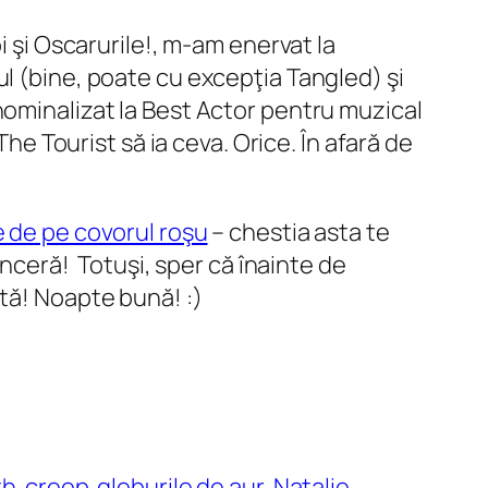
i şi Oscarurile!, m-am enervat la
ul (bine, poate cu excepţia Tangled) şi
nominalizat la Best Actor pentru muzical
The Tourist să ia ceva. Orice. În afară de
e de pe covorul roşu
– chestia asta te
inceră! Totuşi, sper că înainte de
ntă! Noapte bună! :)
th
creep
globurile de aur
Natalie