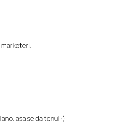
 marketeri.
ano. asa se da tonul :)