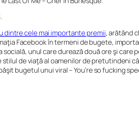
he Last Of Me – Cher în Burlesque.
.
u dintre cele mai importante premii
, arătând c
aţia Facebook în termeni de bugete, importanţ
a socială, unul care durează două ore şi care p
 stilul de viaţă al oamenilor de pretutindeni cât
păşit bugetul unui viral – You’re so fucking spe