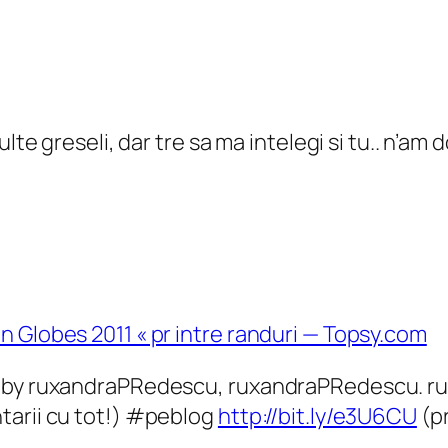
te greseli, dar tre sa ma intelegi si tu.. n’am 
 Globes 2011 « pr intre randuri — Topsy.com
r by ruxandraPRedescu, ruxandraPRedescu. r
tarii cu tot!) #peblog
http://bit.ly/e3U6CU
(pr