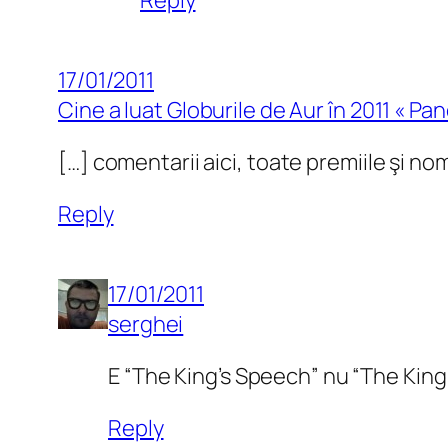
17/01/2011
Cine a luat Globurile de Aur în 2011 « Pan
[…] comentarii aici, toate premiile şi nom
Reply
17/01/2011
serghei
E “The King’s Speech” nu “The King
Reply