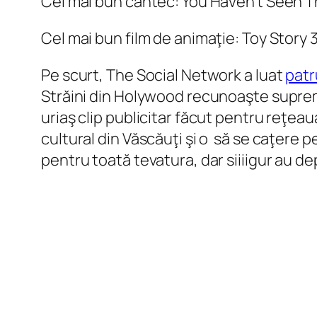
Cel mai bun cântec: You Haven’t Seen T
Cel mai bun film de animaţie: Toy Story 3
Pe scurt, The Social Network a luat
patr
Străini din Holywood recunoaşte suprem
uriaş clip publicitar făcut pentru reţeau
cultural din Văscăuţi şi o să se caţere pe
pentru toată tevatura, dar siiiigur au de