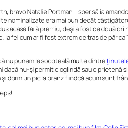
irth, bravo Natalie Portman – sper să ia amando
lte nominalizate era mai bun decât câştigător
us acasă fără premiu, deşi a fost de două ori 
 la fel cum ar fi fost extrem de tras de păr ca 
acă nu punem la socoteală multe dintre
ţinutel
ani dacă nu-şi permit o oglindă sau o prietenă s
şi dorm un pic la pranz fiindcă acum sunt frâ
eeps!
ita
cel mai bun actor
cel mai bun film
Colin Fir