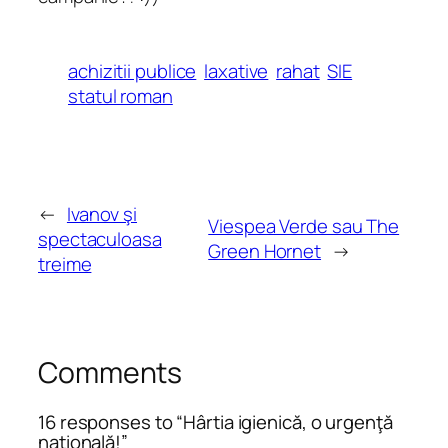
achizitii publice
laxative
rahat
SIE
statul roman
←
Ivanov şi
Viespea Verde sau The
spectaculoasa
Green Hornet
→
treime
Comments
16 responses to “Hârtia igienică, o urgenţă
naţională!”