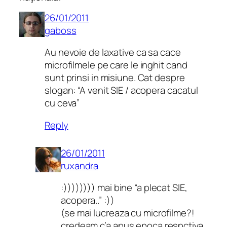
26/01/2011
gaboss
Au nevoie de laxative ca sa cace
microfilmele pe care le inghit cand
sunt prinsi in misiune. Cat despre
slogan: “A venit SIE / acopera cacatul
cu ceva”
Reply
26/01/2011
ruxandra
:)))))))) mai bine “a plecat SIE,
acopera..” :))
(se mai lucreaza cu microfilme?!
credeam c’a apus epoca respctiva.