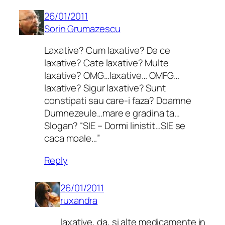
26/01/2011
Sorin Grumazescu
Laxative? Cum laxative? De ce
laxative? Cate laxative? Multe
laxative? OMG…laxative… OMFG…
laxative? Sigur laxative? Sunt
constipati sau care-i faza? Doamne
Dumnezeule…mare e gradina ta…
Slogan? “SIE – Dormi linistit…SIE se
caca moale…”
Reply
26/01/2011
ruxandra
laxative, da, si alte medicamente in