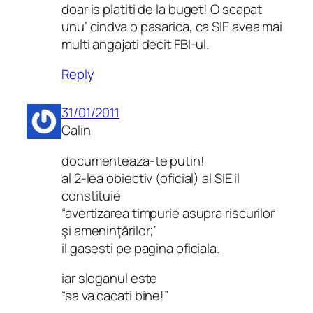
doar is platiti de la buget! O scapat
unu’ cindva o pasarica, ca SIE avea mai
multi angajati decit FBI-ul.
Reply
31/01/2011
Calin
documenteaza-te putin!
al 2-lea obiectiv (oficial) al SIE il
constituie
“avertizarea timpurie asupra riscurilor
şi ameninţărilor;”
il gasesti pe pagina oficiala.
iar sloganul este
“sa va cacati bine!”