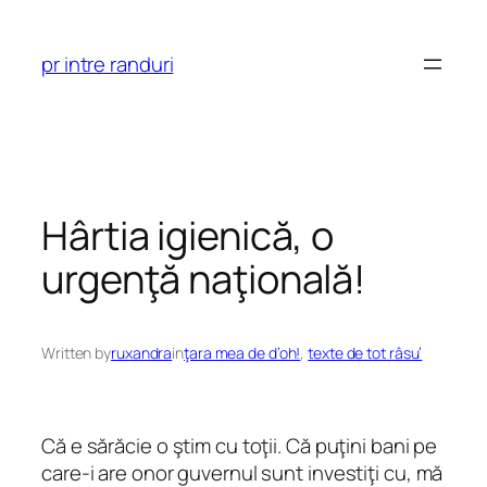
Skip
to
pr intre randuri
content
Hârtia igienică, o
urgenţă naţională!
Written by
ruxandra
in
ţara mea de d’oh!
, 
texte de tot râsu’
Că e sărăcie o ştim cu toţii. Că puţini bani pe
care-i are onor guvernul sunt investiţi cu, mă