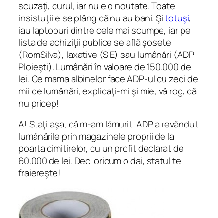
scuzaţi, curul, iar nu e o noutate. Toate
insistuţiile se plâng că nu au bani. Şi
totuşi
,
iau laptopuri dintre cele mai scumpe, iar pe
lista de achiziţii publice se află şosete
(RomSilva), laxative (SIE) sau lumânări (ADP
Ploieşti). Lumânări în valoare de 150.000 de
lei. Ce mama albinelor face ADP-ul cu zeci de
mii de lumânări, explicaţi-mi şi mie, vă rog, că
nu pricep!
A! Staţi aşa, că m-am lămurit. ADP a revândut
lumânările prin magazinele proprii de la
poarta cimitirelor, cu un profit declarat de
60.000 de lei. Deci oricum o dai, statul te
fraiereşte!