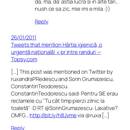
da, ma, da’ astia lucra si in alte tari…
nush ce sa zic, mie imi e mila :))
Reply
26/01/2011
Tweets that mention Hârtia igienică, o
urgenţă naţională! « pr intre randuri —
Topsy.com
[…] This post was mentioned on Twitter by
ruxandraPRedescu and Sorin Grumazescu,
ConstantinTeodorescu.
ConstantinTeodorescu said: Pentru SIE erau
reclamele cu "Tu cât timp pierzi zilnic la
toaletă" :D RT @SorinGrumazescu: Laxative?
OMFG…
http://bit.ly/h8Jvme
via @ruxa […]
Reply