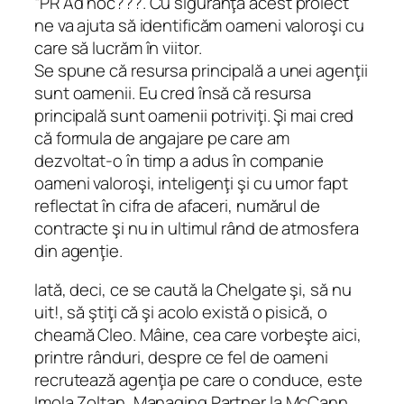
“PR Ad hoc???. Cu siguranţă acest proiect
ne va ajuta să identificăm oameni valoroşi cu
care să lucrăm în viitor.
Se spune că resursa principală a unei agenţii
sunt oamenii. Eu cred însă că resursa
principală sunt oamenii potriviţi. Şi mai cred
că formula de angajare pe care am
dezvoltat-o în timp a adus în companie
oameni valoroşi, inteligenţi şi cu umor fapt
reflectat în cifra de afaceri, numărul de
contracte şi nu in ultimul rând de atmosfera
din agenţie.
Iată, deci, ce se caută la Chelgate şi, să nu
uit!, să ştiţi că şi acolo există o pisică, o
cheamă Cleo. Mâine, cea care vorbeşte aici,
printre rânduri, despre ce fel de oameni
recrutează agenţia pe care o conduce, este
Imola Zoltan, Managing Partner la McCann