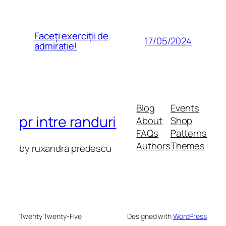
Faceți exerciții de
17/05/2024
admirație!
Blog
Events
pr intre randuri
About
Shop
FAQs
Patterns
Authors
Themes
by ruxandra predescu
Twenty Twenty-Five
Designed with
WordPress