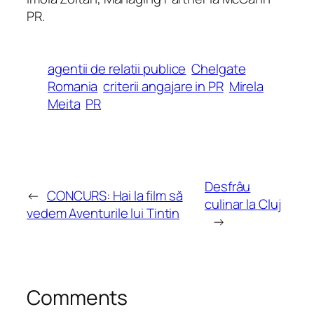
PR.
agentii de relatii publice
Chelgate
Romania
criterii angajare in PR
Mirela
Meita
PR
Desfrâu
←
CONCURS: Hai la film să
culinar la Cluj
vedem Aventurile lui Tintin
→
Comments