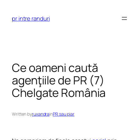
Skip
to
pr intre randuri
content
Ce oameni caută
agenţiile de PR (7)
Chelgate România
Written by
ruxandra
in
PR sau piar