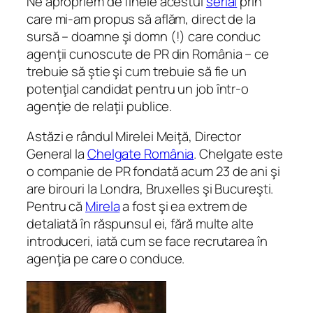
Ne apropriem de finele acestui
serial
prin
care mi-am propus să aflăm, direct de la
sursă – doamne şi domn (!) care conduc
agenţii cunoscute de PR din România – ce
trebuie să ştie şi cum trebuie să fie un
potenţial candidat pentru un job într-o
agenţie de relaţii publice.
Astăzi e rândul Mirelei Meiţă, Director
General la
Chelgate România
. Chelgate este
o companie de PR fondată acum 23 de ani şi
are birouri la Londra, Bruxelles şi Bucureşti.
Pentru că
Mirela
a fost şi ea extrem de
detaliată în răspunsul ei, fără multe alte
introduceri, iată cum se face recrutarea în
agenţia pe care o conduce.