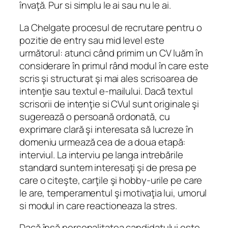
învaţă. Pur si simplu le ai sau nu le ai.
La Chelgate procesul de recrutare pentru o
pozitie de entry sau mid level este
următorul: atunci când primim un CV luăm în
considerare în primul rând modul în care este
scris şi structurat şi mai ales scrisoarea de
intenţie sau textul e-mailului. Dacă textul
scrisorii de intenţie si CVul sunt originale şi
sugerează o persoană ordonată, cu
exprimare clară şi interesata să lucreze în
domeniu urmează cea de a doua etapă:
interviul. La interviu pe langa intrebările
standard suntem interesaţi şi de presa pe
care o citeşte, carţile şi hobby-urile pe care
le are, temperamentul şi motivaţia lui, umorul
si modul in care reactioneaza la stres.
Dacă însă personalitatea candidatului este