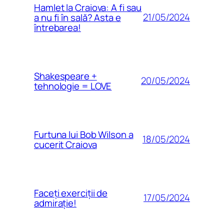
Hamlet la Craiova: A fi sau
21/05/2024
a nu fi în sală? Asta e
întrebarea!
Shakespeare +
20/05/2024
tehnologie = LOVE
Furtuna lui Bob Wilson a
18/05/2024
cucerit Craiova
Faceți exerciții de
17/05/2024
admirație!