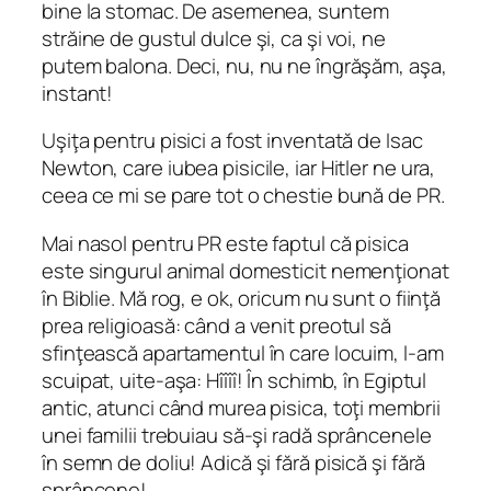
bine la stomac. De asemenea, suntem
străine de gustul dulce şi, ca şi voi, ne
putem balona. Deci, nu, nu ne îngrăşăm, aşa,
instant!
Uşiţa pentru pisici a fost inventată de Isac
Newton, care iubea pisicile, iar Hitler ne ura,
ceea ce mi se pare tot o chestie bună de PR.
Mai nasol pentru PR este faptul că pisica
este singurul animal domesticit nemenţionat
în Biblie. Mă rog, e ok, oricum nu sunt o fiinţă
prea religioasă: când a venit preotul să
sfinţească apartamentul în care locuim, l-am
scuipat, uite-aşa: Hîîîî! În schimb, în Egiptul
antic, atunci când murea pisica, toţi membrii
unei familii trebuiau să-şi radă sprâncenele
în semn de doliu! Adică şi fără pisică şi fără
sprâncene!