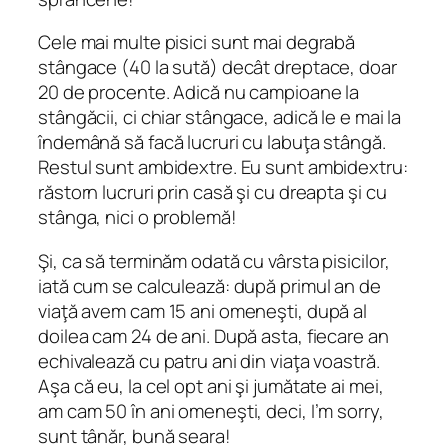
Cele mai multe pisici sunt mai degrabă
stângace (40 la sută) decât dreptace, doar
20 de procente. Adică nu campioane la
stângăcii, ci chiar stângace, adică le e mai la
îndemână să facă lucruri cu labuţa stângă.
Restul sunt ambidextre. Eu sunt ambidextru:
răstorn lucruri prin casă şi cu dreapta şi cu
stânga, nici o problemă!
Şi, ca să terminăm odată cu vârsta pisicilor,
iată cum se calculează: după primul an de
viaţă avem cam 15 ani omeneşti, după al
doilea cam 24 de ani. După asta, fiecare an
echivalează cu patru ani din viaţa voastră.
Aşa că eu, la cel opt ani şi jumătate ai mei,
am cam 50 în ani omeneşti, deci, I’m sorry,
sunt tânăr, bună seara!