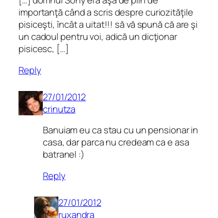
[…] domnul Sony era aşa de plin de
importanţă când a scris despre curiozităţile
pisiceşti, încât a uitat!!! să vă spună că are şi
un cadoul pentru voi, adică un dicţionar
pisicesc, […]
Reply
27/01/2012
crinutza
Banuiam eu ca stau cu un pensionar in
casa, dar parca nu credeam ca e asa
batranel :)
Reply
27/01/2012
ruxandra