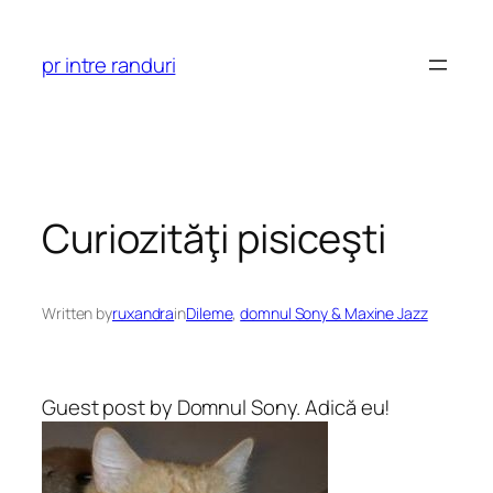
Skip
to
pr intre randuri
content
Curiozităţi pisiceşti
Written by
ruxandra
in
Dileme
, 
domnul Sony & Maxine Jazz
Guest post by Domnul Sony. Adică eu!