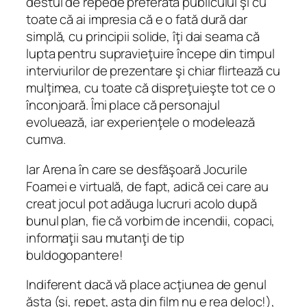
destul de repede preferata publicului şi cu
toate că ai impresia că e o fată dură dar
simplă, cu principii solide, îţi dai seama că
lupta pentru supravieţuire începe din timpul
interviurilor de prezentare şi chiar flirtează cu
mulţimea, cu toate că dispreţuieşte tot ce o
înconjoară. Îmi place că personajul
evoluează, iar experienţele o modelează
cumva.
Iar Arena în care se desfăşoară Jocurile
Foamei e virtuală, de fapt, adică cei care au
creat jocul pot adăuga lucruri acolo după
bunul plan, fie că vorbim de incendii, copaci,
informaţii sau mutanţi de tip
buldogopantere!
Indiferent dacă vă place acţiunea de genul
ăsta (şi, repet, asta din film nu e rea deloc!),