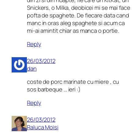
din zi si din noapte, fie ca e un KitKat, un
Snickers, o Milka, deobicei mi se mai face
pofta de spaghete. De fiecare data cand
manc in oras aleg spaghete si acum ca
mi-ai amintit chiar as manca o portie.
Reply
26/03/2012
dan
coste de porc marinate cu miere , cu
sos barbeque … ieri :)
Reply
26/03/2012
Raluca Moisi