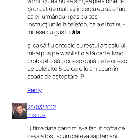
vorbit cu ea nu se simţea prea bine. :P
Şi oricât de mult aş încerca eu să o fac
ca ei, urmându-i pas cu pas
instrucţiunile la telefon, ca a ei tot nu-
mi iese cu gustul
ăla
.
şi ca să fiu ontopic cu restul articolului:
mi-ai pus pe wishlist o altă carte. Mno
probabil o să o citesc după ce le citesc
pe celelalte 5 pe care le am acum în
coada de aşteptare :P
Reply
23/03/2012
.marius
Ultima data cand mi s-a facut pofta de
ceva a fost acum cateva saptamani,