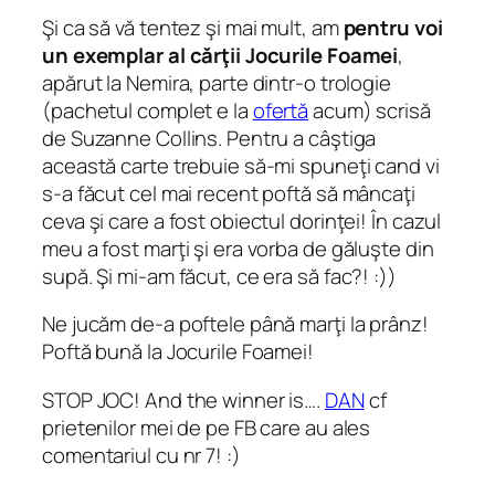
Şi ca să vă tentez şi mai mult, am
pentru voi
un exemplar al cărţii Jocurile Foamei
,
apărut la Nemira, parte dintr-o trologie
(pachetul complet e la
ofertă
acum) scrisă
de Suzanne Collins. Pentru a câştiga
această carte trebuie să-mi spuneţi cand vi
s-a făcut cel mai recent poftă să mâncaţi
ceva şi care a fost obiectul dorinţei! În cazul
meu a fost marţi şi era vorba de găluşte din
supă. Şi mi-am făcut, ce era să fac?! :))
Ne jucăm de-a poftele până marţi la prânz!
Poftă bună la Jocurile Foamei!
STOP JOC! And the winner is….
DAN
cf
prietenilor mei de pe FB care au ales
comentariul cu nr 7! :)