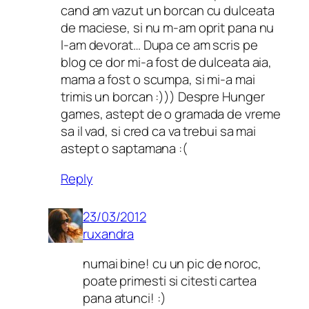
cand am vazut un borcan cu dulceata
de maciese, si nu m-am oprit pana nu
l-am devorat… Dupa ce am scris pe
blog ce dor mi-a fost de dulceata aia,
mama a fost o scumpa, si mi-a mai
trimis un borcan :))) Despre Hunger
games, astept de o gramada de vreme
sa il vad, si cred ca va trebui sa mai
astept o saptamana :(
Reply
23/03/2012
ruxandra
numai bine! cu un pic de noroc,
poate primesti si citesti cartea
pana atunci! :)