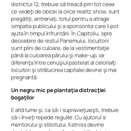
districtul 12, trebuie să treacă prin tot ceea
ce vedeţi de obicei la orice realitz show, sunt
pregătiţi, antrenaţi, totul pentru a atrage
simpatia publicului şi a sponsorilor care îi pot
ajuta în timpul înfruntării. În Capitoliu, spre
deosebire de restul Panemului, locuitorii
sunt plini de culoare, de la vestimentaţie
până la culoarea părului şi make-up, iar
diferenţa între cenuşiul pastelat al celorlalţi
locuitori şi strălucirea capitalei devine şi mai
pregnantă.
Un negru mic pe plantaţia distracţiei
bogaţilor
E altă lume şi, ca să-i supravieţuieşti, trebuie
să-i înveţi repede regulile. Cu ajutorul a
mentorului şi stilistului, Katniss devine