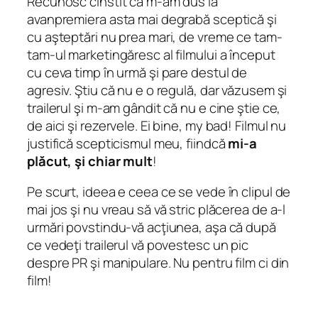
Recunosc cinstit că m-am dus la
avanpremiera asta mai degrabă sceptică şi
cu aşteptări nu prea mari, de vreme ce tam-
tam-ul marketingăresc al filmului a început
cu ceva timp în urmă şi pare destul de
agresiv. Ştiu că nu e o regulă, dar văzusem şi
trailerul şi m-am gândit că nu e cine ştie ce,
de aici şi rezervele. Ei bine, my bad! Filmul nu
justifică scepticismul meu, fiindcă
mi-a
plăcut, şi chiar mult
!
Pe scurt, ideea e ceea ce se vede în clipul de
mai jos şi nu vreau să vă stric plăcerea de a-l
urmări povstindu-vă acţiunea, aşa că după
ce vedeţi trailerul vă povestesc un pic
despre PR şi manipulare. Nu pentru film ci din
film!