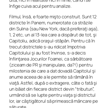
uită, nici în realitate nici în filme, când i se
înfige cuiva acul pentru analize.
Filmul, însă, e foarte mişto construit. Sunt 12
districte în Panem, numerotate ca străzile
din Sulina (sau New York, dacă preferaţi aşa),
1, 2 etc, un al 13-lea care a dispărut de tot, şi
Capitoliu, adică oraşul-stăpân. Pentru că în
trecut districtele s-au ridicat împotriva
Capitolului şi au fost învinse, s-a decis
înfiinţarea Jocurilor Foamei, ca sărbătoare
(ziceam de PR şi manipulare, da?!) pentru
milostenia de care a dat dovadă Capitolul şi
anume aceea de a le permite să rămână în
viaţă. Astfel, după o extragere, câte o fată şi
un băiat din fiecare district devin “tributuri”,
urmând să se lupte pentru viaţa şi districtul
lor, iar câştigătorul să primească mâncare pe
săturate.