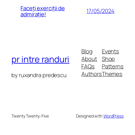
Faceți exerciții de
17/05/2024
admirație!
Blog
Events
pr intre randuri
About
Shop
FAQs
Patterns
Authors
Themes
by ruxandra predescu
Twenty Twenty-Five
Designed with
WordPress