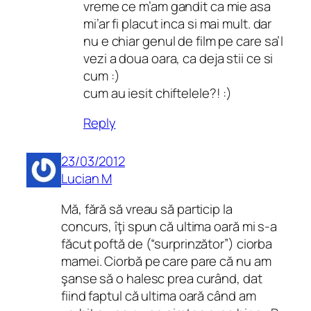
vreme ce m’am gandit ca mie asa
mi’ar fi placut inca si mai mult. dar
nu e chiar genul de film pe care sa’l
vezi a doua oara, ca deja stii ce si
cum :)
cum au iesit chiftelele?! :)
Reply
23/03/2012
Lucian M
Mă, fără să vreau să particip la
concurs, îţi spun că ultima oară mi s-a
făcut poftă de (“surprinzător”) ciorba
mamei. Ciorbă pe care pare că nu am
şanse să o halesc prea curând, dat
fiind faptul că ultima oară când am