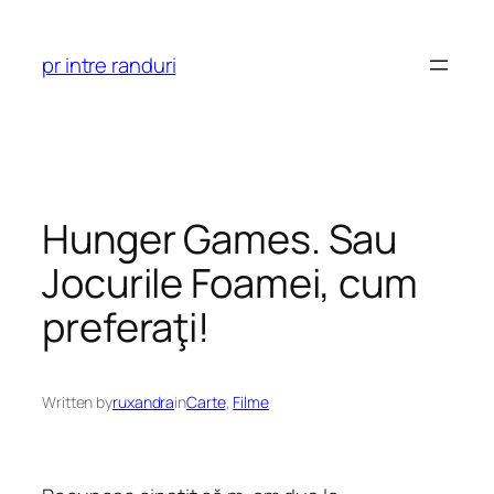
Skip
to
pr intre randuri
content
Hunger Games. Sau
Jocurile Foamei, cum
preferaţi!
Written by
ruxandra
in
Carte
, 
Filme