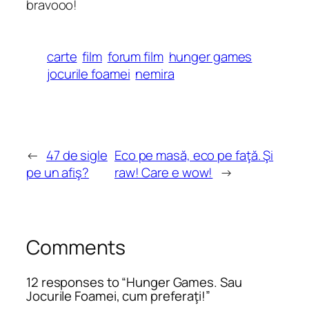
bravooo!
carte
film
forum film
hunger games
jocurile foamei
nemira
←
47 de sigle
Eco pe masă, eco pe faţă. Şi
pe un afiş?
raw! Care e wow!
→
Comments
12 responses to “Hunger Games. Sau
Jocurile Foamei, cum preferaţi!”