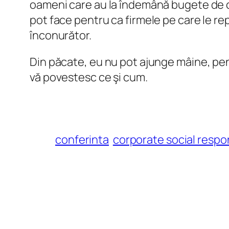
oameni care au la îndemână bugete de c
pot face pentru ca firmele pe care le re
înconurător.
Din păcate, eu nu pot ajunge mâine, pentr
vă povestesc ce şi cum.
conferinta
corporate social respon