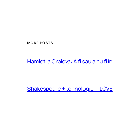
MORE POSTS
Hamlet la Craiova: A fi sau a nu fi î
Shakespeare + tehnologie = LOVE