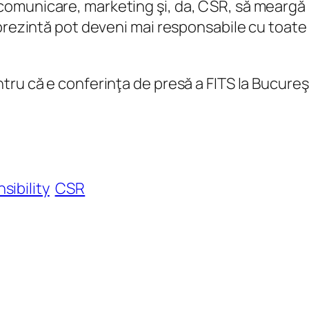
omunicare, marketing şi, da, CSR, să meargă ş
prezintă pot deveni mai responsabile cu toate 
u că e conferinţa de presă a FITS la Bucureşti,
sibility
CSR