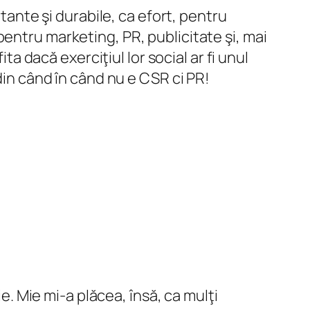
rtante şi durabile, ca efort, pentru
entru marketing, PR, publicitate şi, mai
ta dacă exerciţiul lor social ar fi unul
din când în când nu e CSR ci PR!
ie. Mie mi-a plăcea, însă, ca mulţi