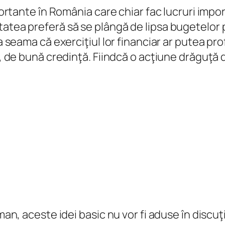
mportante în România care chiar fac lucruri impo
atea preferă să se plângă de lipsa bugetelor p
 seama că exerciţiul lor financiar ar putea profi
s, de bună credinţă. Fiindcă o acţiune drăguţă 
man, aceste idei basic nu vor fi aduse în discuţ