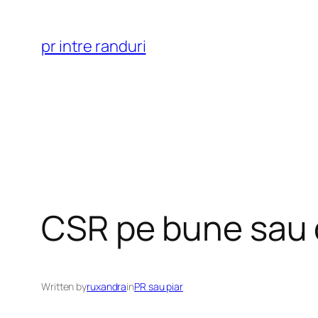
Skip
to
pr intre randuri
content
CSR pe bune sau 
Written by
ruxandra
in
PR sau piar