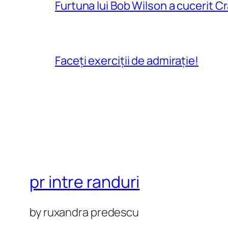
Furtuna lui Bob Wilson a cucerit C
Faceți exerciții de admirație!
pr intre randuri
by ruxandra predescu