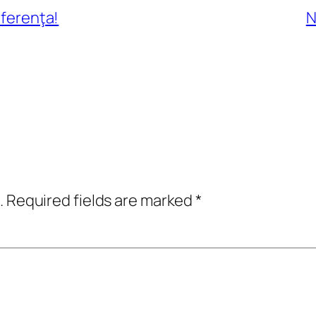
iferenţa!
N
.
Required fields are marked
*