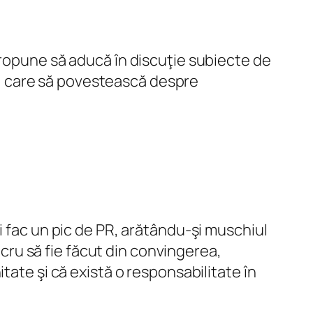
 propune să aducă în discuţie subiecte de
ră, care să povestească despre
i fac un pic de PR, arătându-şi muschiul
lucru să fie făcut din convingerea,
tate şi că există o responsabilitate în