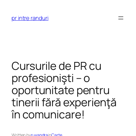
Skip
to
pr intre randuri
content
Cursurile de PR cu
profesionişti – o
oportunitate pentru
tinerii fără experienţă
în comunicare!
Written by
ruxandra
in
Carte