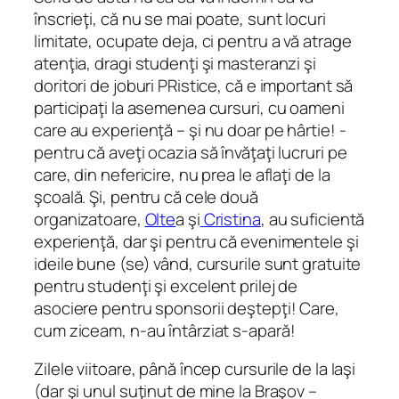
înscrieţi, că nu se mai poate, sunt locuri
limitate, ocupate deja, ci pentru a vă atrage
atenţia, dragi studenţi şi masteranzi şi
doritori de joburi PRistice, că e important să
participaţi la asemenea cursuri, cu oameni
care au experienţă – şi nu doar pe hârtie! -
pentru că aveţi ocazia să învăţaţi lucruri pe
care, din nefericire, nu prea le aflaţi de la
şcoală. Şi, pentru că cele două
organizatoare,
Olte
a şi
Cristina
, au suficientă
experienţă, dar şi pentru că evenimentele şi
ideile bune (se) vând, cursurile sunt gratuite
pentru studenţi şi excelent prilej de
asociere pentru sponsorii deştepţi! Care,
cum ziceam, n-au întârziat s-apară!
Zilele viitoare, până încep cursurile de la Iaşi
(dar şi unul suţinut de mine la Braşov –