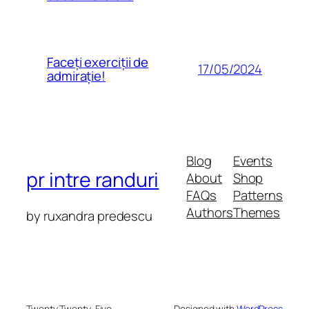
Faceți exerciții de
17/05/2024
admirație!
Blog
Events
pr intre randuri
About
Shop
FAQs
Patterns
Authors
Themes
by ruxandra predescu
Twenty Twenty-Five
Designed with
WordPress