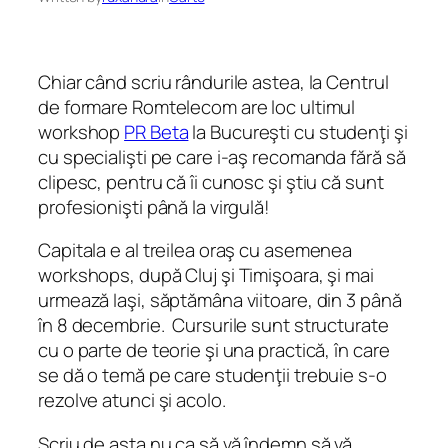
Chiar când scriu rândurile astea, la Centrul
de formare Romtelecom are loc ultimul
workshop
PR Beta
la Bucureşti cu studenţi şi
cu specialişti pe care i-aş recomanda fără să
clipesc, pentru că îi cunosc şi ştiu că sunt
profesionişti până la virgulă!
Capitala e al treilea oraş cu asemenea
workshops, după Cluj şi Timişoara, şi mai
urmează Iaşi, săptămâna viitoare, din 3 până
în 8 decembrie. Cursurile sunt structurate
cu o parte de teorie şi una practică, în care
se dă o temă pe care studenţii trebuie s-o
rezolve atunci şi acolo.
Scriu de asta nu ca să vă îndemn să vă