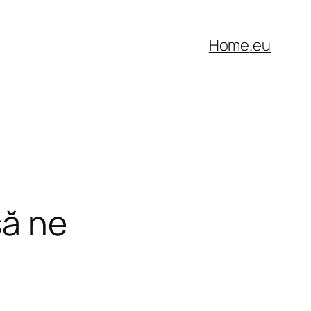
Home
.eu
să ne