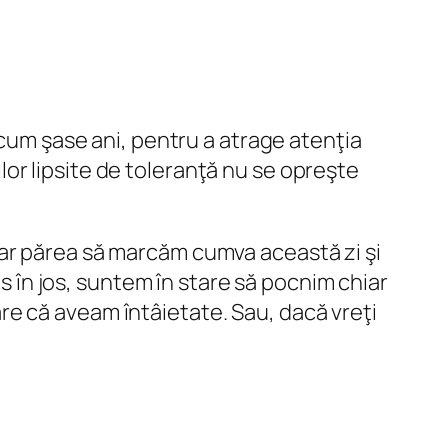
acum şase ani, pentru a atrage atenţia
rilor lipsite de toleranţă nu se opreşte
-ar părea să marcăm cumva această zi şi
us în jos, suntem în stare să pocnim chiar
e că aveam întâietate. Sau, dacă vreţi