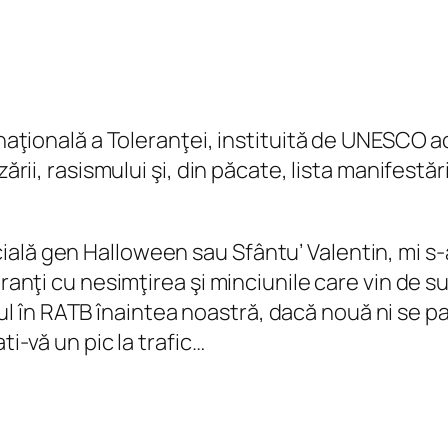
ernaţională a Toleranţei, instituită de UNESCO 
zării, rasismului şi, din păcate, lista manifestă
ală gen Halloween sau Sfântu’ Valentin, mi s
eranţi cu nesimţirea şi minciunile care vin de s
în RATB înaintea noastră, dacă nouă ni se par
ti-vă un pic la trafic…