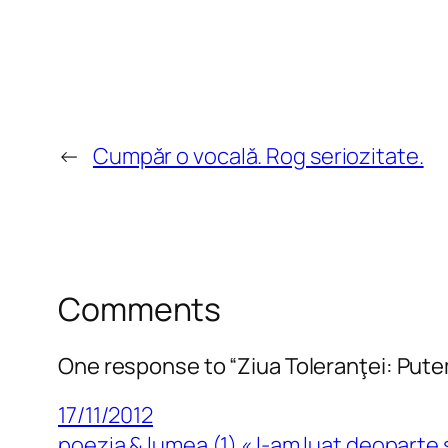
←
Cumpăr o vocală. Rog seriozitate.
Comments
One response to “Ziua Toleranţei: Put
17/11/2012
poezia & lumea (1) « l-am luat deoparte 