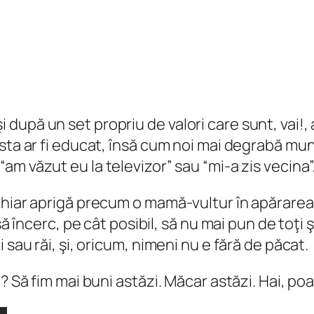
upă un set propriu de valori care sunt, vai!, a
sta ar fi educat, însă cum noi mai degrabă
mun
“am văzut eu la televizor” sau “mi-a zis vecina”
chiar aprigă precum o mamă-vultur în apărarea 
să încerc, pe cât posibil, să nu mai pun de toţi 
 sau răi, şi, oricum, nimeni nu e fără de păcat.
? Să fim mai buni astăzi. Măcar astăzi. Hai, po