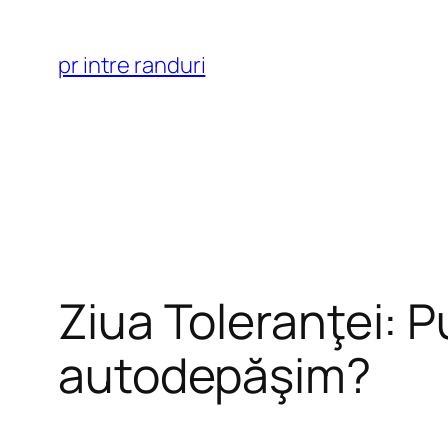
Skip
to
pr intre randuri
content
Ziua Toleranţei: 
autodepăşim?