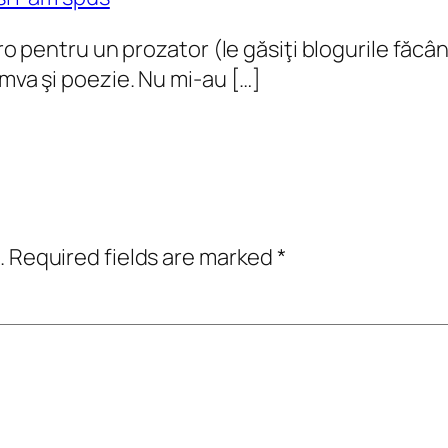
uro pentru un prozator (le găsiţi blogurile făcâ
umva şi poezie. Nu mi-au […]
.
Required fields are marked
*