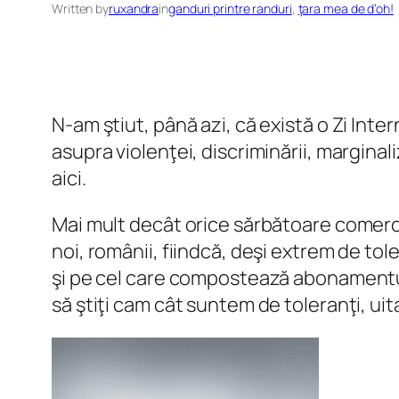
Written by
ruxandra
in
ganduri printre randuri
, 
ţara mea de d’oh!
N-am ştiut, până azi, că există o Zi Int
asupra violenţei, discriminării, marginali
aici.
Mai mult decât orice sărbătoare comerci
noi, românii, fiindcă, deşi extrem de tol
şi pe cel care compostează abonamentul 
să ştiţi cam cât suntem de toleranţi, uita