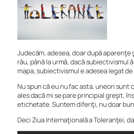
Judecăm, adesea, doar după aparenţe şi d
rău, până la urmă, dacă subiectivismul ă
mapa
, subiectivismul e adesea legat de 
Nu spun că eu nu fac asta, uneori sunt 
ales dacă mi se pare principial greşit, în
etichetate. Suntem diferiţi, nu doar buni
Deci Ziua Internaţională a Toleranţei, da