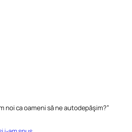
em noi ca oameni să ne autodepăşim?”
si i-am spus