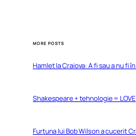
MORE POSTS
Hamlet la Craiova: A fi sau a nu fi î
Shakespeare + tehnologie = LOVE
Furtuna lui Bob Wilson a cucerit C