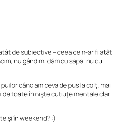
tât de subiective – ceea ce n-ar fi atât
cim, nu gândim, dăm cu sapa, nu cu
.
puilor când am ceva de pus la colţ, mai
şi de toate în nişte cutiuţe mentale clar
ate şi în weekend? :)