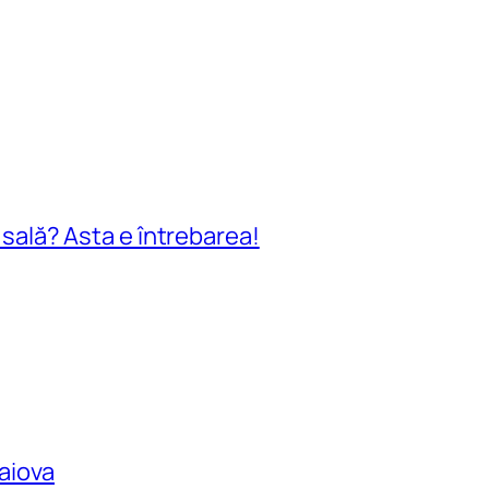
n sală? Asta e întrebarea!
raiova